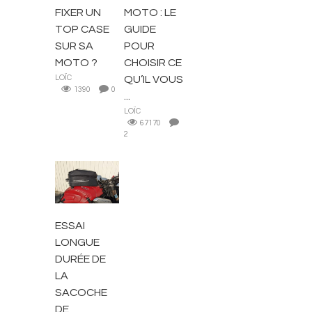
FIXER UN
MOTO : LE
TOP CASE
GUIDE
SUR SA
POUR
MOTO ?
CHOISIR CE
LOÏC
QU’IL VOUS
1390
0
...
LOÏC
67170
2
ACCESSOIRES
ET PIÈCES
ESSAI
LONGUE
DURÉE DE
LA
SACOCHE
DE