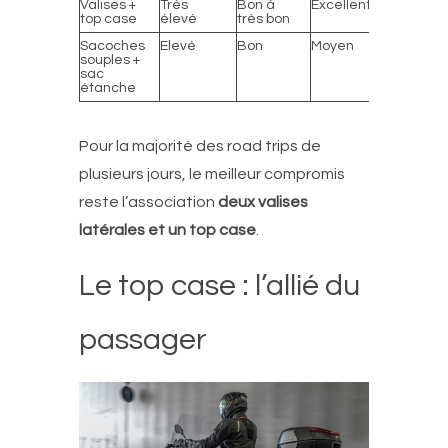
Valises +
Très
Bon à
Excellent
Excellent
top case
élevé
très bon
Sacoches
Elevé
Bon
Moyen
Bon à trè
souples +
bon
sac
étanche
Pour la majorité des road trips de
plusieurs jours, le meilleur compromis
reste l’association
deux valises
latérales et un top case
.
Le top case : l’allié du
passager