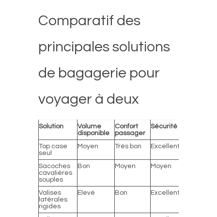
Comparatif des
principales solutions
de bagagerie pour
voyager à deux
Solution
Volume
Confort
Sécurité
Etanchéit
disponible
passager
Top case
Moyen
Très bon
Excellent
Excellent
seul
Sacoches
Bon
Moyen
Moyen
Variable
cavalières
souples
Valises
Elevé
Bon
Excellent
Excellent
latérales
rigides