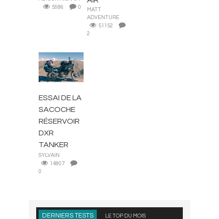
5986
0
MATT
ADVENTURE
51152
2
ACCESSOIRES
ET PIÈCES
ESSAI DE LA
SACOCHE
RÉSERVOIR
DXR
TANKER
SYLVAIN
14807
0
DERNIERS TESTS
LE TOP DU MOIS