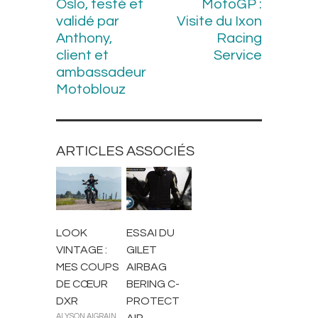
Oslo, testé et
MotoGP :
validé par
Visite du Ixon
Anthony,
Racing
client et
Service
ambassadeur
Motoblouz
ARTICLES ASSOCIÉS
ACCESSOIRES
CONSEILS
MOTARD
LOOK
ESSAI DU
VINTAGE :
GILET
MES COUPS
AIRBAG
DE CŒUR
BERING C-
DXR
PROTECT
ALYSON AIGRAIN
AIR