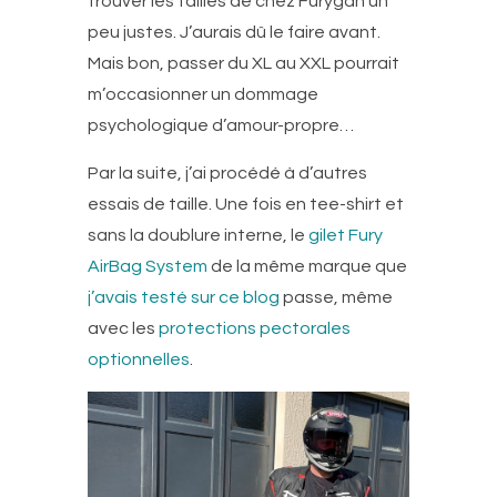
trouver les tailles de chez Furygan un
peu justes. J’aurais dû le faire avant.
Mais bon, passer du XL au XXL pourrait
m’occasionner un dommage
psychologique d’amour-propre…
Par la suite, j’ai procédé à d’autres
essais de taille. Une fois en tee-shirt et
sans la doublure interne, le
gilet Fury
AirBag System
de la même marque que
j’avais testé sur ce blog
passe, même
avec les
protections pectorales
optionnelles
.