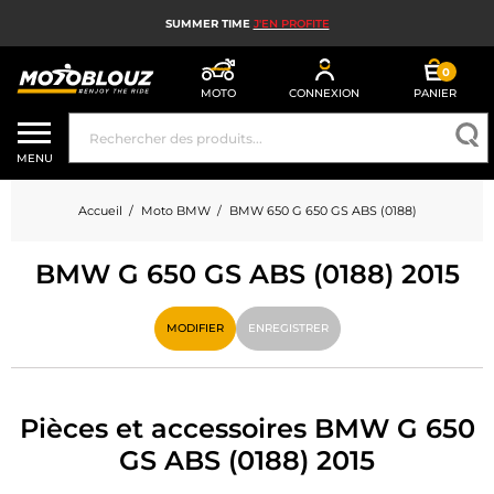
SUMMER TIME
J'EN PROFITE
0
MOTO
CONNEXION
PANIER
CASQUE MOTO
MENU
ÉQUIPEMENT MOTO HOMME
Accueil
Moto BMW
BMW 650 G 650 GS ABS (0188)
ÉQUIPEMENT MOTO FEMME
BMW G 650 GS ABS (0188) 2015
MX, ENDURO ET TRIAL
HIGH TECH MOTO
MODIFIER
ENREGISTRER
AIRBAG MOTO
PIÈCES MOTO ET OUTILLAGE
Pièces et accessoires BMW G 650
GS ABS (0188) 2015
ACCESSOIRES MOTO