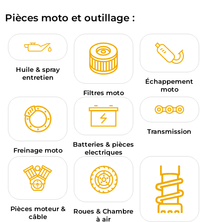
BAGAGERIE MOTO
Pièces moto et outillage :
PNEUS MOTO
SPORTSWEAR
Huile & spray
BONS PLANS ET PROMO
entretien
Échappement
moto
Filtres moto
CARTES CADEAUX
FR | EUR €
—
MODIFIER
Transmission
MARQUES
Batteries & pièces
Freinage moto
electriques
CONSEILS
NOUS CONTACTER
Pièces moteur &
Roues & Chambre
câble
à air