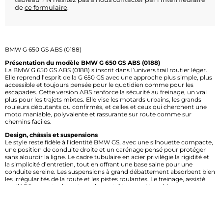
de
ce formulaire
.
BMW G 650 GS ABS (0188)
Présentation du modèle BMW G 650 GS ABS (0188)
La BMW G 650 GS ABS (0188) s’inscrit dans l’univers trail routier léger.
Elle reprend l’esprit de la G 650 GS avec une approche plus simple, plus
accessible et toujours pensée pour le quotidien comme pour les
escapades. Cette version ABS renforce la sécurité au freinage, un vrai
plus pour les trajets mixtes. Elle vise les motards urbains, les grands
rouleurs débutants ou confirmés, et celles et ceux qui cherchent une
moto maniable, polyvalente et rassurante sur route comme sur
chemins faciles.
Design, châssis et suspensions
Le style reste fidèle à l’identité BMW GS, avec une silhouette compacte,
une position de conduite droite et un carénage pensé pour protéger
sans alourdir la ligne. Le cadre tubulaire en acier privilégie la rigidité et
la simplicité d’entretien, tout en offrant une base saine pour une
conduite sereine. Les suspensions à grand débattement absorbent bien
les irrégularités de la route et les pistes roulantes. Le freinage, assisté
par l’ABS, apporte davantage de contrôle sur sol humide ou
changeant. Les jantes à rayons et les pneus mixtes renforcent la
polyvalence au quotidien.
Équipements et technologies