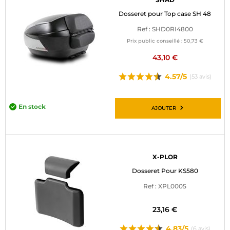
Dosseret pour Top case SH 48
Ref : SHD0RI4800
Prix public conseillé :
50,73 €
43,10 €
4.57/5
(53 avis)
En stock
AJOUTER
X-PLOR
Dosseret Pour KS580
Ref : XPL0005
23,16 €
4.83/5
(6 avis)