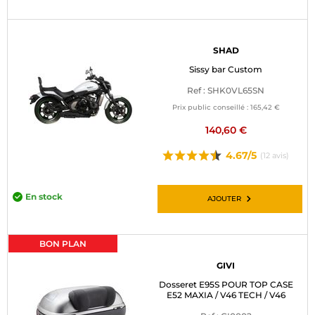
SHAD
Sissy bar Custom
Ref : SHK0VL65SN
Prix public conseillé :
165,42 €
140,60 €
4.67/5
(12 avis)
En stock
AJOUTER
BON PLAN
GIVI
Dosseret E95S POUR TOP CASE
E52 MAXIA / V46 TECH / V46