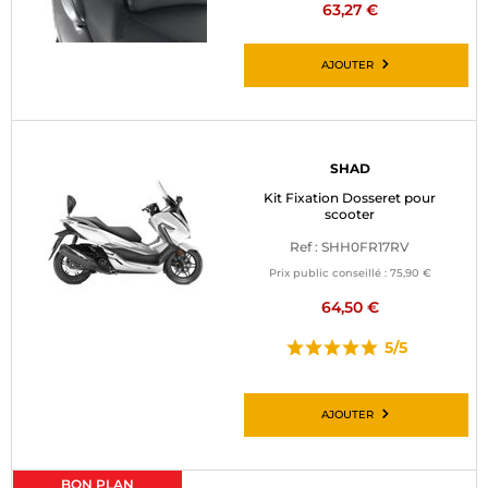
63,27 €
AJOUTER
SHAD
Kit Fixation Dosseret pour
scooter
Ref : SHH0FR17RV
Prix public conseillé :
75,90 €
64,50 €
5/5
AJOUTER
BON PLAN