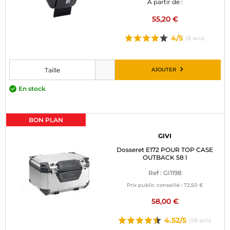
À partir de :
55,20 €
4/5
(8 avis)
AJOUTER
Taille
Veuillez choisir une taille avant d’ajouter au panier
En stock
BON PLAN
GIVI
Dosseret E172 POUR TOP CASE
OUTBACK 58 l
Ref : GI1198
Prix public conseillé :
72,50 €
58,00 €
4.52/5
(58 avis)