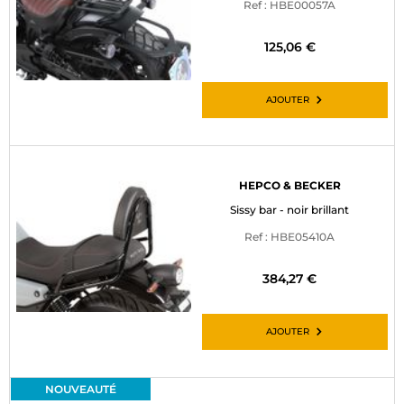
Ref : HBE00057A
125,06 €
AJOUTER
HEPCO & BECKER
Sissy bar - noir brillant
Ref : HBE05410A
384,27 €
AJOUTER
NOUVEAUTÉ