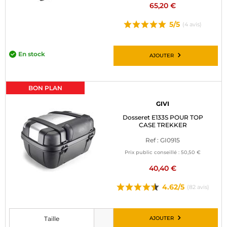
65,20 €
5/5
(4 avis)
En stock
AJOUTER
BON PLAN
GIVI
Dosseret E133S POUR TOP
CASE TREKKER
Ref : GI0915
Prix public conseillé :
50,50 €
40,40 €
4.62/5
(82 avis)
AJOUTER
Taille
Veuillez choisir une taille avant d’ajouter au panier