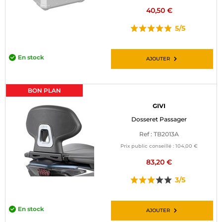
40,50 €
5/5
En stock
AJOUTER
BON PLAN
GIVI
Dosseret Passager
Ref : TB2013A
Prix public conseillé :
104,00 €
83,20 €
3/5
En stock
AJOUTER