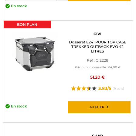
En stock
BON PLAN
GIVI
Dosseret E241 POUR TOP CASE
TREKKER OUTBACK EVO 42
LITRES
Ref : GI2228
Prix public conseillé :
64,00 €
51,20 €
3.83/5
(6 avis)
En stock
AJOUTER
SHAD