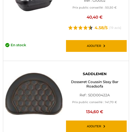
Ref : GI0002
Prix public conseillé :
50,50 €
40,40 €
4.58/5
(19 avis)
En stock
AJOUTER
SADDLEMEN
Dosseret Coussin Sissy Bar
Roadsofa
Ref : SDD00422A
Prix public conseillé :
141,70 €
134,60 €
AJOUTER