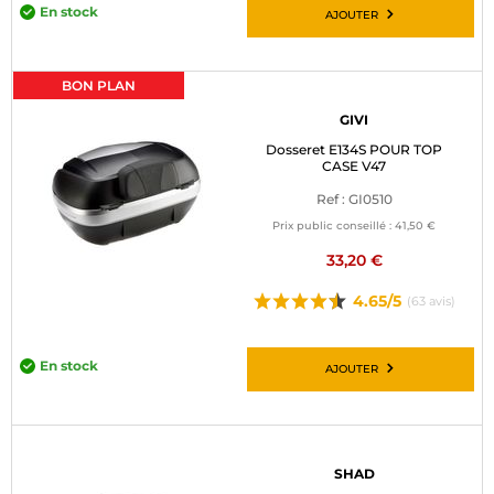
En stock
AJOUTER
BON PLAN
GIVI
Dosseret E134S POUR TOP
CASE V47
Ref : GI0510
Prix public conseillé :
41,50 €
33,20 €
4.65/5
(63 avis)
En stock
AJOUTER
SHAD