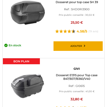
Dosseret pour top case SH 39
Ref : SHD0RI3900
Prix public conseillé :
30,02 €
25,50 €
4.58/5
(19 avis)
En stock
AJOUTER
BON PLAN
GIVI
Dosseret E131S pour Top case
B47/B37/B360/V40
Ref : GI0615
Prix public conseillé :
41,00 €
32,80 €