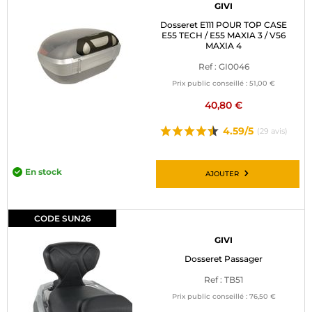
GIVI
Dosseret E111 POUR TOP CASE
E55 TECH / E55 MAXIA 3 / V56
MAXIA 4
Ref : GI0046
Prix public conseillé :
51,00 €
40,80 €
4.59/5
(29 avis)
En stock
AJOUTER
CODE SUN26
GIVI
Dosseret Passager
Ref : TB51
Prix public conseillé :
76,50 €