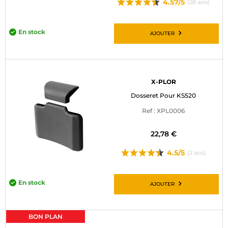
4.57/5
(28 avis)
En stock
AJOUTER
X-PLOR
Dosseret Pour KS520
Ref : XPL0006
22,78 €
4.5/5
(2 avis)
En stock
AJOUTER
BON PLAN