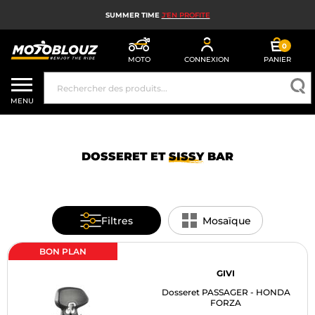
SUMMER TIME
J'EN PROFITE
0
MOTO
CONNEXION
PANIER
CASQUE MOTO
MENU
ÉQUIPEMENT MOTO HOMME
ÉQUIPEMENT MOTO FEMME
DOSSERET ET
SISSY
BAR
MX, ENDURO ET TRIAL
HIGH TECH MOTO
Filtres
Mosaïque
AIRBAG MOTO
BON PLAN
PIÈCES MOTO ET OUTILLAGE
GIVI
Dosseret PASSAGER - HONDA
ACCESSOIRES MOTO
FORZA