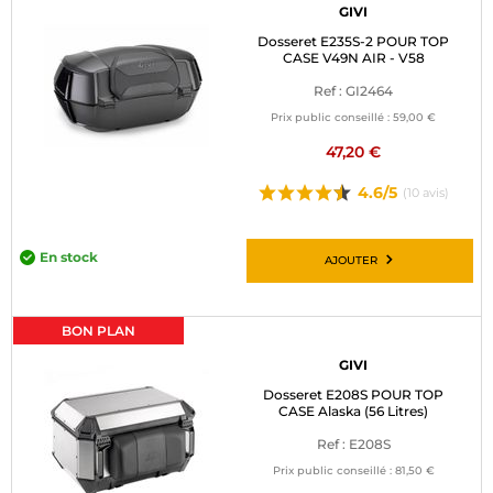
GIVI
Dosseret E235S-2 POUR TOP
CASE V49N AIR - V58
Ref : GI2464
Prix public conseillé :
59,00 €
47,20 €
4.6/5
(10 avis)
En stock
AJOUTER
BON PLAN
GIVI
Dosseret E208S POUR TOP
CASE Alaska (56 Litres)
Ref : E208S
Prix public conseillé :
81,50 €