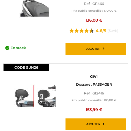
Ref : GI1466
BAGAGERIE MOTO
Prix public conseillé :
170,00 €
PNEUS MOTO
136,00 €
4.6/5
(5 avis)
SPORTSWEAR
BONS PLANS ET PROMO
En stock
AJOUTER
CARTES CADEAUX
CODE SUN26
FR | EUR €
—
MODIFIER
GIVI
Dosseret PASSAGER
MARQUES
Ref : GI2416
CONSEILS
Prix public conseillé :
186,00 €
153,99 €
NOUS CONTACTER
AJOUTER