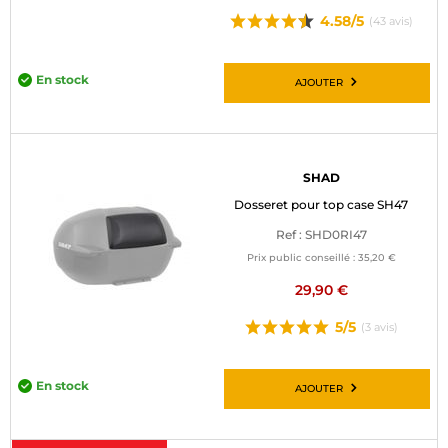
4.58/5
(43 avis)
En stock
AJOUTER
SHAD
Dosseret pour top case SH47
Ref : SHD0RI47
Prix public conseillé :
35,20 €
29,90 €
5/5
(3 avis)
En stock
AJOUTER