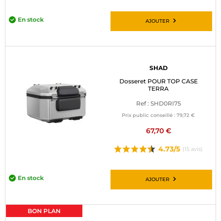
En stock
AJOUTER
SHAD
Dosseret POUR TOP CASE
TERRA
Ref : SHD0RI75
Prix public conseillé :
79,72 €
67,70 €
4.73/5
(15 avis)
En stock
AJOUTER
BON PLAN