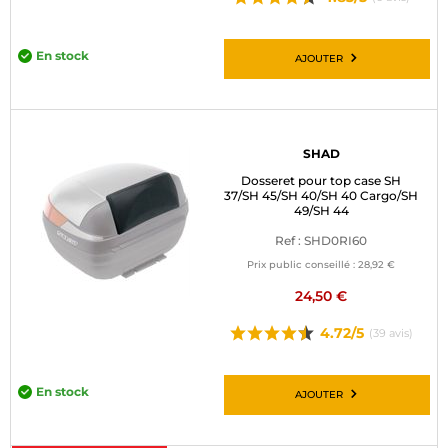
En stock
AJOUTER
SHAD
Dosseret pour top case SH
37/SH 45/SH 40/SH 40 Cargo/SH
49/SH 44
Ref : SHD0RI60
Prix public conseillé :
28,92 €
24,50 €
4.72/5
(39 avis)
En stock
AJOUTER