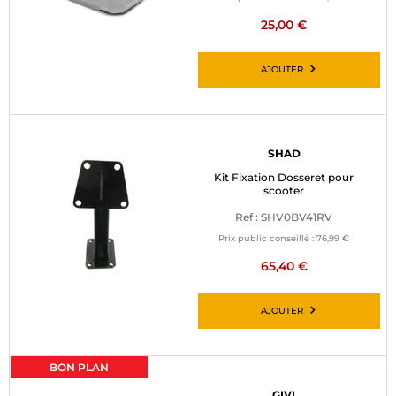
25,00 €
AJOUTER
SHAD
Kit Fixation Dosseret pour
scooter
Ref : SHV0BV41RV
Prix public conseillé :
76,99 €
65,40 €
AJOUTER
BON PLAN
GIVI