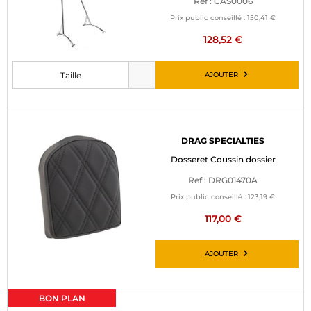
Ref : CAS0006
Prix public conseillé :
150,41 €
128,52 €
AJOUTER
Taille
Veuillez choisir une taille avant d’ajouter au panier
DRAG SPECIALTIES
Dosseret Coussin dossier
Ref : DRG01470A
Prix public conseillé :
123,19 €
117,00 €
AJOUTER
BON PLAN