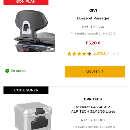
BON PLAN
GIVI
Dosseret Passager
Ref : TB1166A
Prix public conseillé :
144,00 €
115,20 €
4.57/5
(14 avis)
En stock
AJOUTER
CODE SUN26
GPR TECH
Dosseret PASSAGER -
ALPITECH 35/45/55 Litres
Ref : GTE0002
Prix public conseillé :
45,00 €