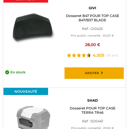
GIVI
Dosseret B47 POUR TOP CASE
B47/B37 BLADE
Ref : GI0425
Prix public conseillé :
35,00 €
28,00 €
4.51/5
(39 avis)
En stock
AJOUTER
NOUVEAUTÉ
SHAD
Dosseret POUR TOP CASE
TERRA TR46
Ref : SD0461
Prix public conseillé :
29,50 €