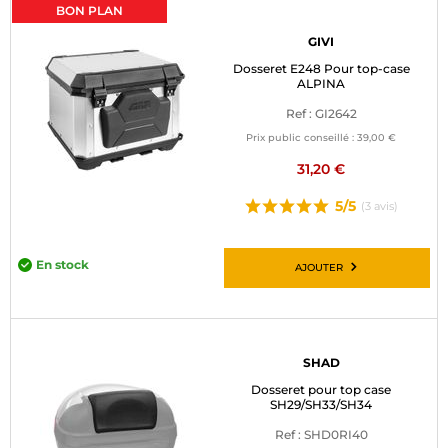
BON PLAN
GIVI
Dosseret E248 Pour top-case
ALPINA
Ref : GI2642
Prix public conseillé :
39,00 €
31,20 €
5/5
(3 avis)
En stock
AJOUTER
SHAD
Dosseret pour top case
SH29/SH33/SH34
Ref : SHD0RI40