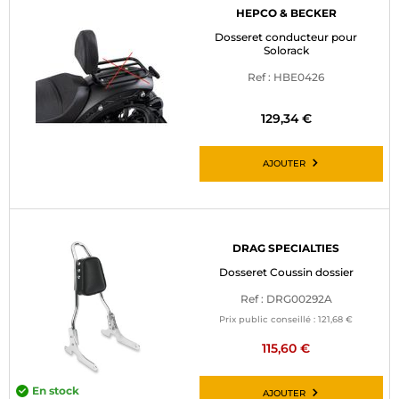
HEPCO & BECKER
Dosseret conducteur pour
Solorack
Ref : HBE0426
129,34 €
AJOUTER
DRAG SPECIALTIES
Dosseret Coussin dossier
Ref : DRG00292A
Prix public conseillé :
121,68 €
115,60 €
En stock
AJOUTER