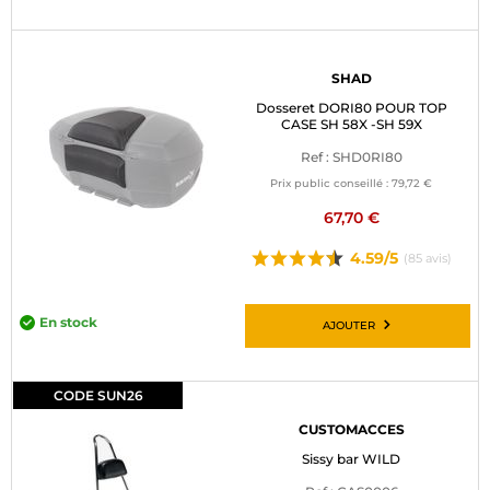
SHAD
Dosseret DORI80 POUR TOP
CASE SH 58X -SH 59X
Ref : SHD0RI80
Prix public conseillé :
79,72 €
67,70 €
4.59/5
(85 avis)
En stock
AJOUTER
CODE SUN26
CUSTOMACCES
Sissy bar WILD