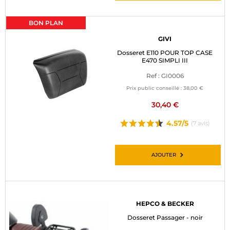
BON PLAN
GIVI
Dosseret E110 POUR TOP CASE
E470 SIMPLI III
Ref : GI0006
Prix public conseillé :
38,00 €
30,40 €
4.57/5
(7 avis)
AJOUTER
HEPCO & BECKER
Dosseret Passager - noir