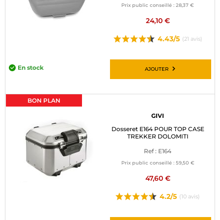
Prix public conseillé :
28,37 €
24,10 €
4.43/5
(21 avis)
En stock
AJOUTER
BON PLAN
GIVI
Dosseret E164 POUR TOP CASE
TREKKER DOLOMITI
Ref : E164
Prix public conseillé :
59,50 €
47,60 €
4.2/5
(10 avis)