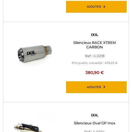
AJOUTER
IXIL
Silencieux RACE XTREM
CARBON
Ref : IL0218
Prix public conseillé :
476,23 €
380,90 €
AJOUTER
IXIL
Silencieux Oval GP Inox
Ref : IL0224