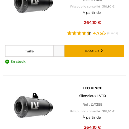
Prix public conseillé :
310,80 €
À partir de :
264,10 €
4.75/5
(8 avis)
AJOUTER
Taille
Veuillez choisir une taille avant d’ajouter au panier
En stock
LEO VINCE
Silencieux LV 10
Ref : LV1258
Prix public conseillé :
310,80 €
À partir de :
264,10 €