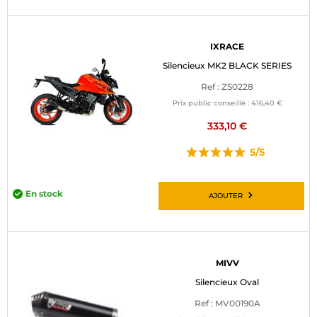
IXRACE
Silencieux MK2 BLACK SERIES
Ref : ZS0228
Prix public conseillé :
416,40 €
333,10 €
5/5
En stock
AJOUTER
MIVV
Silencieux Oval
Ref : MV00190A