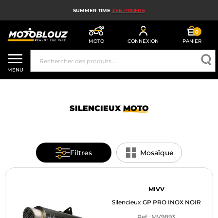
SUMMER TIME
J'EN PROFITE
0
MOTO
CONNEXION
PANIER
CASQUE MOTO
MENU
ÉQUIPEMENT MOTO HOMME
ÉQUIPEMENT MOTO FEMME
SILENCIEUX
MOTO
MX, ENDURO ET TRIAL
HIGH TECH MOTO
Filtres
Mosaïque
AIRBAG MOTO
PIÈCES MOTO ET OUTILLAGE
MIVV
Silencieux GP PRO INOX NOIR
ACCESSOIRES MOTO
Ref : MV9893