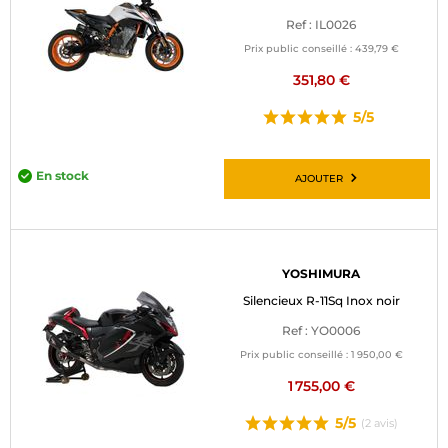
Ref : IL0026
Prix public conseillé :
439,79 €
351,80 €
5/5
En stock
AJOUTER
YOSHIMURA
Silencieux R-11Sq Inox noir
Ref : YO0006
Prix public conseillé :
1 950,00 €
1 755,00 €
5/5
(2 avis)