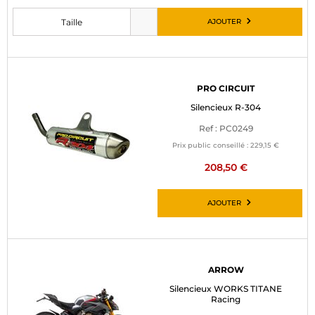
AJOUTER
Taille
Veuillez choisir une taille avant d’ajouter au panier
PRO CIRCUIT
Silencieux R-304
Ref : PC0249
Prix public conseillé :
229,15 €
208,50 €
AJOUTER
ARROW
Silencieux WORKS TITANE
Racing