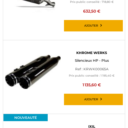
Prix public conseillé :
718,80 €
632,50 €
AJOUTER
KHROME WERKS
Silencieux HP - Plus
Ref : KRWK00065A
Prix public conseillé :
1 195,40 €
1 135,60 €
AJOUTER
NOUVEAUTÉ
IXIL