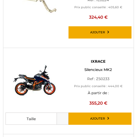
Prix public conseillé :
405,60 €
324,40 €
AJOUTER
IXRACE
Silencieux MK2
Ref : ZS0233
Prix public conseillé :
444,00 €
À partir de :
355,20 €
AJOUTER
Taille
Veuillez choisir une taille avant d’ajouter au panier