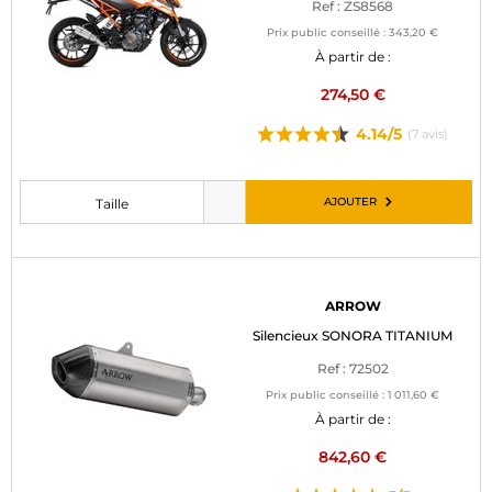
Ref : ZS8568
Prix public conseillé :
343,20 €
À partir de :
274,50 €
4.14/5
(7 avis)
AJOUTER
Taille
Veuillez choisir une taille avant d’ajouter au panier
ARROW
Silencieux SONORA TITANIUM
Ref : 72502
Prix public conseillé :
1 011,60 €
À partir de :
842,60 €