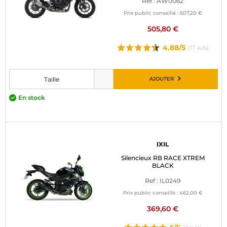
Ref : AW0062
Prix public conseillé :
607,20 €
505,80 €
4.88/5
(17 avis)
AJOUTER
Taille
Veuillez choisir une taille avant d’ajouter au panier
En stock
IXIL
Silencieux RB RACE XTREM
BLACK
Ref : IL0249
Prix public conseillé :
462,00 €
369,60 €