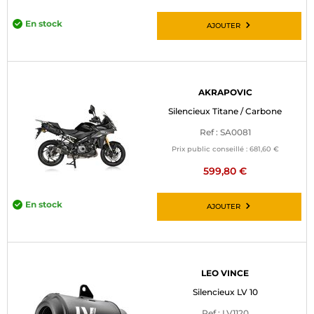
En stock
AJOUTER
AKRAPOVIC
Silencieux Titane / Carbone
Ref : SA0081
Prix public conseillé :
681,60 €
599,80 €
En stock
AJOUTER
LEO VINCE
Silencieux LV 10
Ref : LV1120