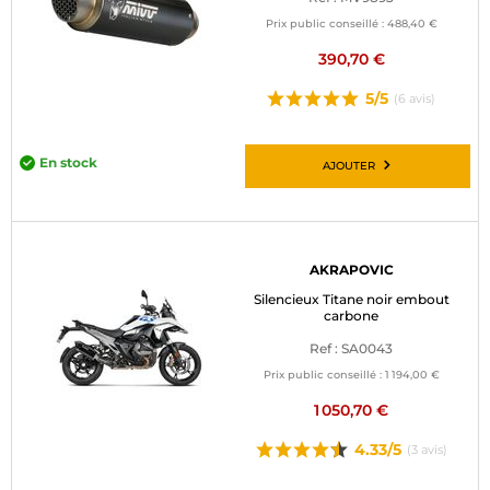
BAGAGERIE MOTO
Prix public conseillé :
488,40 €
390,70 €
PNEUS MOTO
5/5
(6 avis)
SPORTSWEAR
En stock
AJOUTER
BONS PLANS ET PROMO
CARTES CADEAUX
FR | EUR €
—
MODIFIER
AKRAPOVIC
Silencieux Titane noir embout
carbone
MARQUES
Ref : SA0043
CONSEILS
Prix public conseillé :
1 194,00 €
1 050,70 €
NOUS CONTACTER
4.33/5
(3 avis)