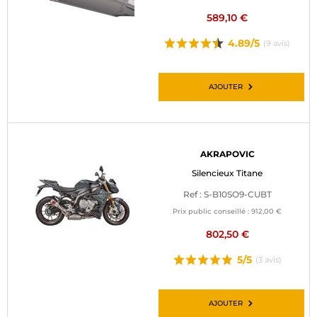
589,10 €
4.89/5
(9 avis)
AJOUTER
AKRAPOVIC
Silencieux Titane
Ref : S-B10SO9-CUBT
Prix public conseillé :
912,00 €
802,50 €
5/5
(3 avis)
AJOUTER