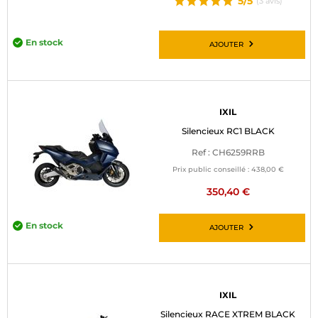
5/5
(3 avis)
En stock
AJOUTER
IXIL
Silencieux RC1 BLACK
Ref : CH6259RRB
Prix public conseillé :
438,00 €
350,40 €
En stock
AJOUTER
IXIL
Silencieux RACE XTREM BLACK