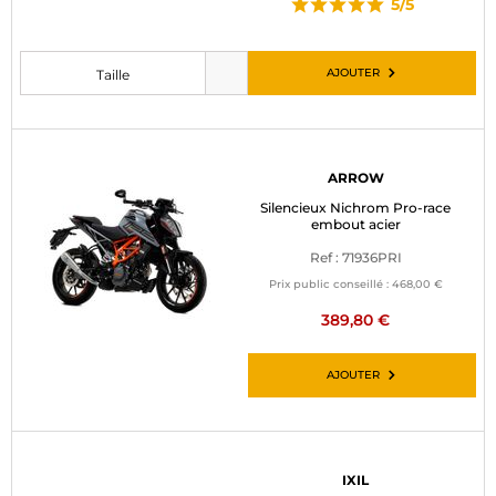
5/5
AJOUTER
Taille
Veuillez choisir une taille avant d’ajouter au panier
ARROW
Silencieux Nichrom Pro-race
embout acier
Ref : 71936PRI
Prix public conseillé :
468,00 €
389,80 €
AJOUTER
IXIL