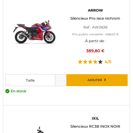
ARROW
Silencieux Pro race nichrom
Ref : AW0636
Prix public conseillé :
468,00 €
À partir de :
389,80 €
4/5
AJOUTER
Taille
Veuillez choisir une taille avant d’ajouter au panier
En stock
IXIL
Silencieux RC3B INOX NOIR