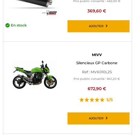
Prix public conseillé :
462,00 €
369,60 €
En stock
AJOUTER
MIVV
Silencieux GP Carbone
Ref : MVK010L2S
Prix public conseillé :
841,20 €
672,90 €
5/5
AJOUTER