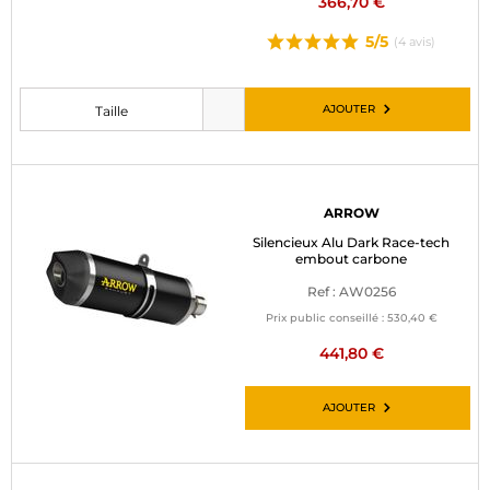
366,70 €
5/5
(4 avis)
AJOUTER
Taille
Veuillez choisir une taille avant d’ajouter au panier
ARROW
Silencieux Alu Dark Race-tech
embout carbone
Ref : AW0256
Prix public conseillé :
530,40 €
441,80 €
AJOUTER