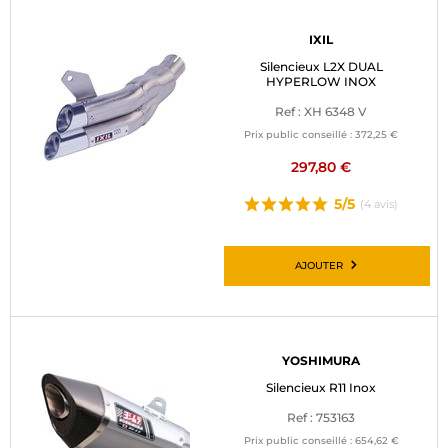
IXIL
Silencieux L2X DUAL
HYPERLOW INOX
Ref : XH 6348 V
Prix public conseillé :
372,25 €
297,80 €
5/5
(4 avis)
AJOUTER
YOSHIMURA
Silencieux R11 Inox
Ref : 753163
Prix public conseillé :
654,62 €