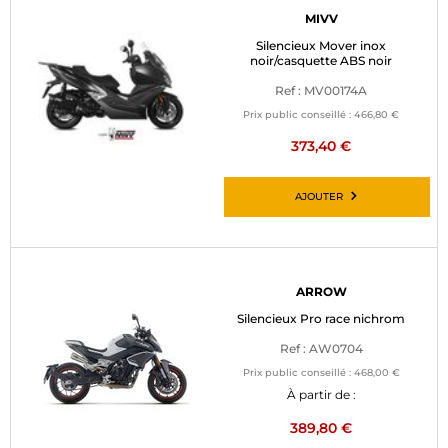
MIVV
Silencieux Mover inox
noir/casquette ABS noir
Ref : MV00174A
Prix public conseillé :
466,80 €
373,40 €
AJOUTER
ARROW
Silencieux Pro race nichrom
Ref : AW0704
Prix public conseillé :
468,00 €
À partir de :
389,80 €