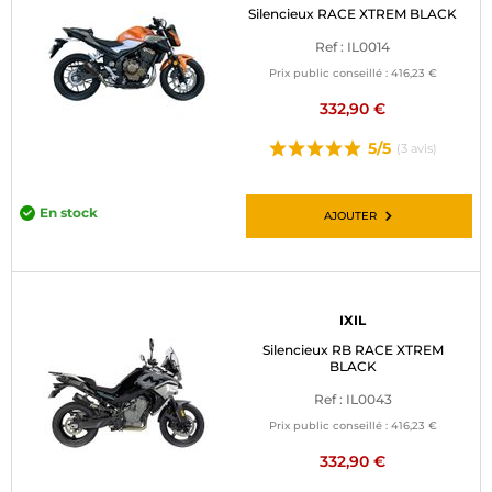
Silencieux RACE XTREM BLACK
Ref : IL0014
Prix public conseillé :
416,23 €
332,90 €
5/5
(3 avis)
En stock
AJOUTER
IXIL
Silencieux RB RACE XTREM
BLACK
Ref : IL0043
Prix public conseillé :
416,23 €
332,90 €