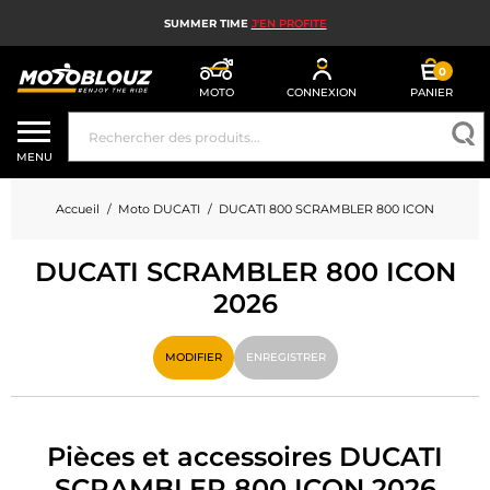
SUMMER TIME
J'EN PROFITE
0
MOTO
CONNEXION
PANIER
CASQUE MOTO
MENU
ÉQUIPEMENT MOTO HOMME
Accueil
Moto DUCATI
DUCATI 800 SCRAMBLER 800 ICON
ÉQUIPEMENT MOTO FEMME
DUCATI SCRAMBLER 800 ICON
MX, ENDURO ET TRIAL
2026
HIGH TECH MOTO
MODIFIER
ENREGISTRER
AIRBAG MOTO
PIÈCES MOTO ET OUTILLAGE
Pièces et accessoires DUCATI
ACCESSOIRES MOTO
SCRAMBLER 800 ICON 2026