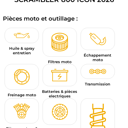
BAGAGERIE MOTO
Pièces moto et outillage :
PNEUS MOTO
SPORTSWEAR
BONS PLANS ET PROMO
Huile & spray
entretien
Échappement
CARTES CADEAUX
moto
Filtres moto
FR | EUR €
—
MODIFIER
MARQUES
Transmission
Batteries & pièces
Freinage moto
CONSEILS
electriques
NOUS CONTACTER