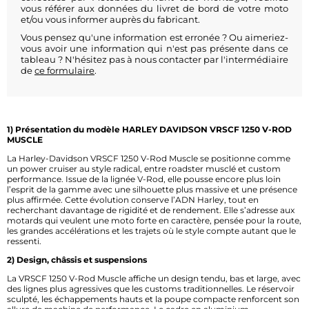
vous référer aux données du livret de bord de votre moto
et/ou vous informer auprès du fabricant.
Vous pensez qu'une information est erronée ? Ou aimeriez-
vous avoir une information qui n'est pas présente dans ce
tableau ? N'hésitez pas à nous contacter par l'intermédiaire
de
ce formulaire
.
1) Présentation du modèle HARLEY DAVIDSON VRSCF 1250 V-ROD
MUSCLE
La Harley-Davidson VRSCF 1250 V-Rod Muscle se positionne comme
un power cruiser au style radical, entre roadster musclé et custom
performance. Issue de la lignée V-Rod, elle pousse encore plus loin
l’esprit de la gamme avec une silhouette plus massive et une présence
plus affirmée. Cette évolution conserve l’ADN Harley, tout en
recherchant davantage de rigidité et de rendement. Elle s’adresse aux
motards qui veulent une moto forte en caractère, pensée pour la route,
les grandes accélérations et les trajets où le style compte autant que le
ressenti.
2) Design, châssis et suspensions
La VRSCF 1250 V-Rod Muscle affiche un design tendu, bas et large, avec
des lignes plus agressives que les customs traditionnelles. Le réservoir
sculpté, les échappements hauts et la poupe compacte renforcent son