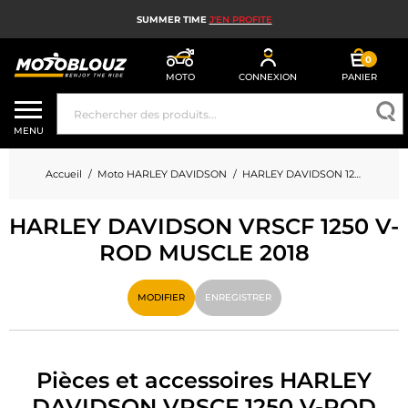
SUMMER TIME
J'EN PROFITE
0
MOTO
CONNEXION
PANIER
CASQUE MOTO
MENU
ÉQUIPEMENT MOTO HOMME
Accueil
Moto HARLEY DAVIDSON
HARLEY DAVIDSON 1250 VRSCF 1250 V-ROD MUSCLE
ÉQUIPEMENT MOTO FEMME
HARLEY DAVIDSON VRSCF 1250 V-
MX, ENDURO ET TRIAL
ROD MUSCLE 2018
HIGH TECH MOTO
MODIFIER
ENREGISTRER
AIRBAG MOTO
PIÈCES MOTO ET OUTILLAGE
Pièces et accessoires HARLEY
ACCESSOIRES MOTO
DAVIDSON VRSCF 1250 V-ROD