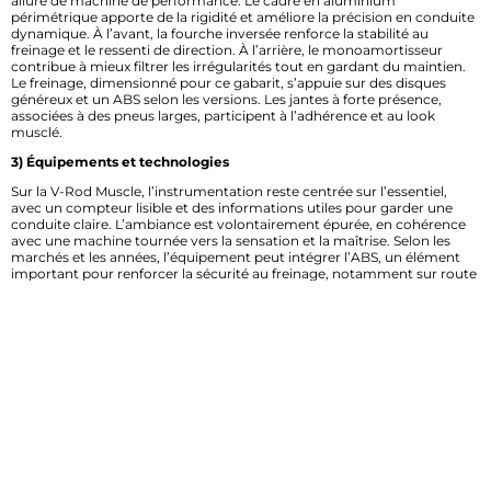
allure de machine de performance. Le cadre en aluminium
périmétrique apporte de la rigidité et améliore la précision en conduite
dynamique. À l’avant, la fourche inversée renforce la stabilité au
freinage et le ressenti de direction. À l’arrière, le monoamortisseur
contribue à mieux filtrer les irrégularités tout en gardant du maintien.
Le freinage, dimensionné pour ce gabarit, s’appuie sur des disques
généreux et un ABS selon les versions. Les jantes à forte présence,
associées à des pneus larges, participent à l’adhérence et au look
musclé.
3) Équipements et technologies
Sur la V-Rod Muscle, l’instrumentation reste centrée sur l’essentiel,
avec un compteur lisible et des informations utiles pour garder une
conduite claire. L’ambiance est volontairement épurée, en cohérence
avec une machine tournée vers la sensation et la maîtrise. Selon les
marchés et les années, l’équipement peut intégrer l’ABS, un élément
important pour renforcer la sécurité au freinage, notamment sur route
humide ou en usage plus soutenu. L’ergonomie mise sur une position
de conduite basse, avec des commandes accessibles et un guidon qui
favorise le contrôle. La moto privilégie la connexion directe entre le
pilote, le moteur et la route. C’est une approche simple, mais efficace,
pensée pour ceux qui veulent rouler sans filtre inutile.
4) Moteur et performances
Le cœur de la Harley-Davidson VRSCF 1250 V-Rod Muscle repose sur le
célèbre moteur Revolution à refroidissement liquide, ici dans une
cylindrée de 1250 cm3. Cette architecture V-twin à angle ouvert se
distingue par sa capacité à monter en régime avec une vraie vivacité,
loin du tempérament classique des gros twins américains. La puissance