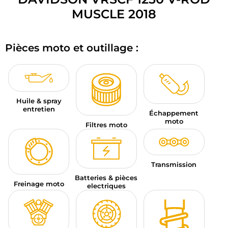
BAGAGERIE MOTO
MUSCLE 2018
PNEUS MOTO
Pièces moto et outillage :
SPORTSWEAR
BONS PLANS ET PROMO
Huile & spray
CARTES CADEAUX
entretien
Échappement
moto
FR | EUR €
—
MODIFIER
Filtres moto
MARQUES
Transmission
CONSEILS
Batteries & pièces
Freinage moto
electriques
NOUS CONTACTER