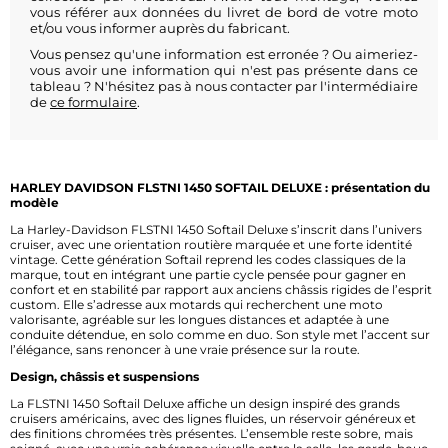
vous référer aux données du livret de bord de votre moto
et/ou vous informer auprès du fabricant.
Vous pensez qu'une information est erronée ? Ou aimeriez-
vous avoir une information qui n'est pas présente dans ce
tableau ? N'hésitez pas à nous contacter par l'intermédiaire
de
ce formulaire
.
HARLEY DAVIDSON FLSTNI 1450 SOFTAIL DELUXE : présentation du
modèle
La Harley-Davidson FLSTNI 1450 Softail Deluxe s’inscrit dans l’univers
cruiser, avec une orientation routière marquée et une forte identité
vintage. Cette génération Softail reprend les codes classiques de la
marque, tout en intégrant une partie cycle pensée pour gagner en
confort et en stabilité par rapport aux anciens châssis rigides de l’esprit
custom. Elle s’adresse aux motards qui recherchent une moto
valorisante, agréable sur les longues distances et adaptée à une
conduite détendue, en solo comme en duo. Son style met l’accent sur
l’élégance, sans renoncer à une vraie présence sur la route.
Design, châssis et suspensions
La FLSTNI 1450 Softail Deluxe affiche un design inspiré des grands
cruisers américains, avec des lignes fluides, un réservoir généreux et
des finitions chromées très présentes. L’ensemble reste sobre, mais