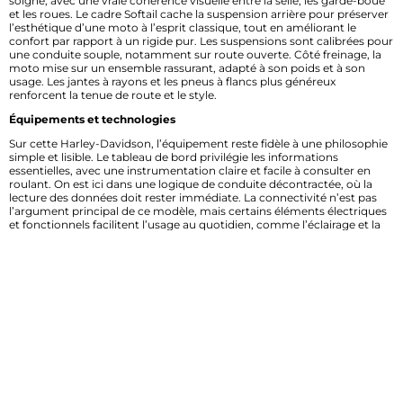
soigné, avec une vraie cohérence visuelle entre la selle, les garde-boue
et les roues. Le cadre Softail cache la suspension arrière pour préserver
l’esthétique d’une moto à l’esprit classique, tout en améliorant le
confort par rapport à un rigide pur. Les suspensions sont calibrées pour
une conduite souple, notamment sur route ouverte. Côté freinage, la
moto mise sur un ensemble rassurant, adapté à son poids et à son
usage. Les jantes à rayons et les pneus à flancs plus généreux
renforcent la tenue de route et le style.
Équipements et technologies
Sur cette Harley-Davidson, l’équipement reste fidèle à une philosophie
simple et lisible. Le tableau de bord privilégie les informations
essentielles, avec une instrumentation claire et facile à consulter en
roulant. On est ici dans une logique de conduite décontractée, où la
lecture des données doit rester immédiate. La connectivité n’est pas
l’argument principal de ce modèle, mais certains éléments électriques
et fonctionnels facilitent l’usage au quotidien, comme l’éclairage et la
commande des accessoires. Les aides électroniques restent limitées, ce
qui correspond à l’esprit de la machine : une expérience mécanique
directe, sans surcharge technologique. Pour le motard, cela signifie
une prise en main intuitive et une relation plus simple avec la moto,
très appréciable sur les trajets réguliers comme sur les grandes balades.
Moteur et performances
La Harley-Davidson FLSTNI 1450 Softail Deluxe est animée par un
bicylindre en V à refroidissement par air, un choix emblématique de la
marque. La cylindrée de 1450 cm3 met l’accent sur le couple et la
disponibilité à bas régime plutôt que sur la recherche de puissance
maximale. C’est un moteur pensé pour la relance souple, les