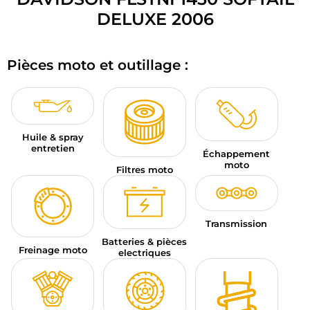
BAGAGERIE MOTO
DELUXE 2006
PNEUS MOTO
Pièces moto et outillage :
SPORTSWEAR
BONS PLANS ET PROMO
Huile & spray
CARTES CADEAUX
entretien
Échappement
moto
FR | EUR €
—
MODIFIER
Filtres moto
MARQUES
Transmission
CONSEILS
Batteries & pièces
Freinage moto
electriques
NOUS CONTACTER