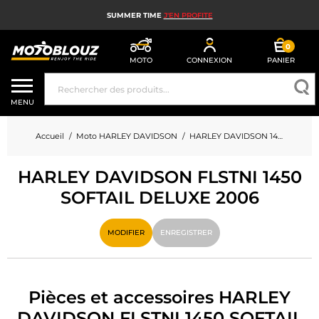
SUMMER TIME
J'EN PROFITE
0
MOTO
CONNEXION
PANIER
CASQUE MOTO
MENU
ÉQUIPEMENT MOTO HOMME
Accueil
Moto HARLEY DAVIDSON
HARLEY DAVIDSON 1450 FLSTNI 1450 SOFTAIL DELUXE
ÉQUIPEMENT MOTO FEMME
HARLEY DAVIDSON FLSTNI 1450
MX, ENDURO ET TRIAL
SOFTAIL DELUXE 2006
HIGH TECH MOTO
MODIFIER
ENREGISTRER
AIRBAG MOTO
PIÈCES MOTO ET OUTILLAGE
Pièces et accessoires HARLEY
ACCESSOIRES MOTO
DAVIDSON FLSTNI 1450 SOFTAIL