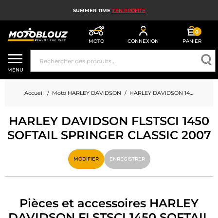
SUMMER TIME
J'EN PROFITE
0
MOTO
CONNEXION
PANIER
CASQUE MOTO
MENU
ÉQUIPEMENT MOTO HOMME
Accueil
Moto HARLEY DAVIDSON
HARLEY DAVIDSON 1450 FLSTSCI 1450 SOFTAIL SPRINGER CLASSIC
ÉQUIPEMENT MOTO FEMME
HARLEY DAVIDSON FLSTSCI 1450
MX, ENDURO ET TRIAL
SOFTAIL SPRINGER CLASSIC 2007
HIGH TECH MOTO
MODIFIER
ENREGISTRER
AIRBAG MOTO
PIÈCES MOTO ET OUTILLAGE
Pièces et accessoires HARLEY
ACCESSOIRES MOTO
DAVIDSON FLSTSCI 1450 SOFTAIL