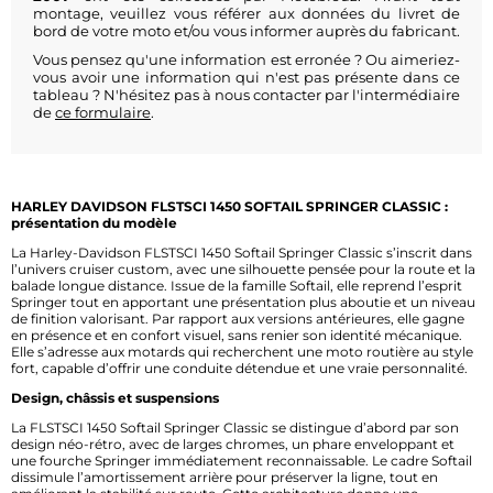
montage, veuillez vous référer aux données du livret de
bord de votre moto et/ou vous informer auprès du fabricant.
Vous pensez qu'une information est erronée ? Ou aimeriez-
vous avoir une information qui n'est pas présente dans ce
tableau ? N'hésitez pas à nous contacter par l'intermédiaire
de
ce formulaire
.
HARLEY DAVIDSON FLSTSCI 1450 SOFTAIL SPRINGER CLASSIC :
présentation du modèle
La Harley-Davidson FLSTSCI 1450 Softail Springer Classic s’inscrit dans
l’univers cruiser custom, avec une silhouette pensée pour la route et la
balade longue distance. Issue de la famille Softail, elle reprend l’esprit
Springer tout en apportant une présentation plus aboutie et un niveau
de finition valorisant. Par rapport aux versions antérieures, elle gagne
en présence et en confort visuel, sans renier son identité mécanique.
Elle s’adresse aux motards qui recherchent une moto routière au style
fort, capable d’offrir une conduite détendue et une vraie personnalité.
Design, châssis et suspensions
La FLSTSCI 1450 Softail Springer Classic se distingue d’abord par son
design néo-rétro, avec de larges chromes, un phare enveloppant et
une fourche Springer immédiatement reconnaissable. Le cadre Softail
dissimule l’amortissement arrière pour préserver la ligne, tout en