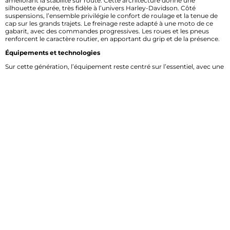
améliorant la stabilité sur route. Cette architecture donne une
silhouette épurée, très fidèle à l’univers Harley-Davidson. Côté
suspensions, l’ensemble privilégie le confort de roulage et la tenue de
cap sur les grands trajets. Le freinage reste adapté à une moto de ce
gabarit, avec des commandes progressives. Les roues et les pneus
renforcent le caractère routier, en apportant du grip et de la présence.
Équipements et technologies
Sur cette génération, l’équipement reste centré sur l’essentiel, avec une
approche simple et lisible. Le tableau de bord met à disposition les
informations utiles à la conduite, dans un format clair et facilement
consultable. La FLSTSCI ne cherche pas à multiplier les aides
électroniques, mais à offrir une expérience de pilotage directe,
cohérente avec son positionnement cruiser. Selon les versions et les
marchés, certains équipements de confort peuvent compléter
l’ensemble, comme l’éclairage, la signalisation ou les accessoires de
voyage. Cette sobriété séduit les motards qui veulent une moto sans
surcharge technologique, avec une interface intuitive et une prise en
main immédiate.
Moteur et performances
La Harley-Davidson FLSTSCI 1450 Softail Springer Classic repose sur un
bicylindre en V à 45 degrés de 1450 cm3, une architecture
emblématique de la marque. Ce moteur développe un couple
généreux à bas régime, idéal pour les reprises souples et les
accélérations franches en usage routier. Le caractère est rond, présent
et très vivant, avec cette signature mécanique recherchée par les
amateurs de custom. Sur la route, la moto privilégie l’agrément plutôt
que la performance pure. Elle se montre à l’aise à vitesse stabilisée,