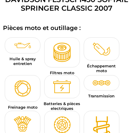
BAGAGERIE MOTO
SPRINGER CLASSIC 2007
PNEUS MOTO
Pièces moto et outillage :
SPORTSWEAR
BONS PLANS ET PROMO
Huile & spray
CARTES CADEAUX
entretien
Échappement
moto
FR | EUR €
—
MODIFIER
Filtres moto
MARQUES
Transmission
CONSEILS
Batteries & pièces
Freinage moto
electriques
NOUS CONTACTER