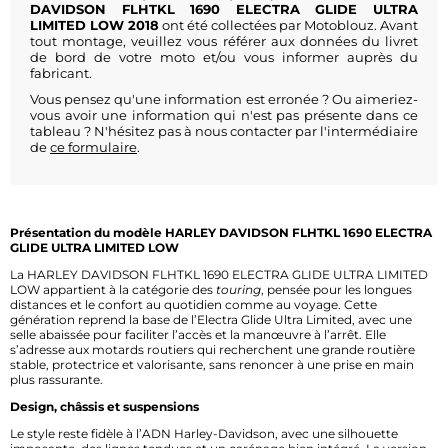
DAVIDSON FLHTKL 1690 ELECTRA GLIDE ULTRA
LIMITED LOW 2018
ont été collectées par Motoblouz. Avant
tout montage, veuillez vous référer aux données du livret
de bord de votre moto et/ou vous informer auprès du
fabricant.
Vous pensez qu'une information est erronée ? Ou aimeriez-
vous avoir une information qui n'est pas présente dans ce
tableau ? N'hésitez pas à nous contacter par l'intermédiaire
de
ce formulaire
.
Présentation du modèle HARLEY DAVIDSON FLHTKL 1690 ELECTRA
GLIDE ULTRA LIMITED LOW
La HARLEY DAVIDSON FLHTKL 1690 ELECTRA GLIDE ULTRA LIMITED
LOW appartient à la catégorie des
touring
, pensée pour les longues
distances et le confort au quotidien comme au voyage. Cette
génération reprend la base de l’Electra Glide Ultra Limited, avec une
selle abaissée pour faciliter l’accès et la manœuvre à l’arrêt. Elle
s’adresse aux motards routiers qui recherchent une grande routière
stable, protectrice et valorisante, sans renoncer à une prise en main
plus rassurante.
Design, châssis et suspensions
Le style reste fidèle à l’ADN Harley-Davidson, avec une silhouette