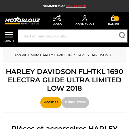
SUMMER TIME
J'EN PROFITE
0
MOTO
CONNEXION
PANIER
CASQUE MOTO
MENU
ÉQUIPEMENT MOTO HOMME
Accueil
Moto HARLEY DAVIDSON
HARLEY DAVIDSON 1690 FLHTKL 1690 ELECTRA GLIDE ULTRA LIMITED LOW
ÉQUIPEMENT MOTO FEMME
HARLEY DAVIDSON FLHTKL 1690
MX, ENDURO ET TRIAL
ELECTRA GLIDE ULTRA LIMITED
HIGH TECH MOTO
LOW 2018
AIRBAG MOTO
MODIFIER
ENREGISTRER
PIÈCES MOTO ET OUTILLAGE
ACCESSOIRES MOTO
Pièces et accessoires HARLEY