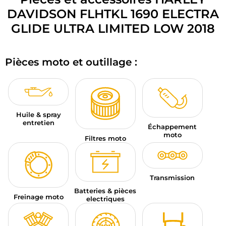
BAGAGERIE MOTO
DAVIDSON FLHTKL 1690 ELECTRA
GLIDE ULTRA LIMITED LOW 2018
PNEUS MOTO
SPORTSWEAR
Pièces moto et outillage :
BONS PLANS ET PROMO
CARTES CADEAUX
Huile & spray
entretien
FR | EUR €
—
MODIFIER
Échappement
moto
Filtres moto
MARQUES
CONSEILS
Transmission
Batteries & pièces
NOUS CONTACTER
Freinage moto
electriques