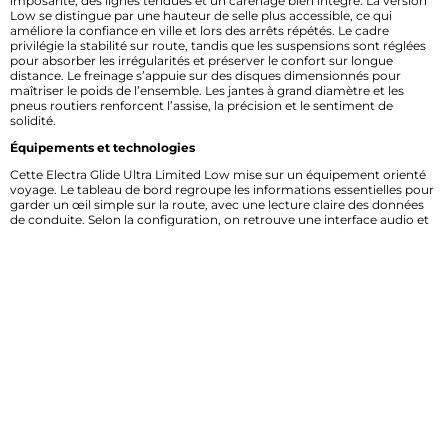
imposante, des lignes tendues et un carénage bien intégré. La version
Low se distingue par une hauteur de selle plus accessible, ce qui
améliore la confiance en ville et lors des arrêts répétés. Le cadre
privilégie la stabilité sur route, tandis que les suspensions sont réglées
pour absorber les irrégularités et préserver le confort sur longue
distance. Le freinage s’appuie sur des disques dimensionnés pour
maîtriser le poids de l’ensemble. Les jantes à grand diamètre et les
pneus routiers renforcent l’assise, la précision et le sentiment de
solidité.
Équipements et technologies
Cette Electra Glide Ultra Limited Low mise sur un équipement orienté
voyage. Le tableau de bord regroupe les informations essentielles pour
garder un œil simple sur la route, avec une lecture claire des données
de conduite. Selon la configuration, on retrouve une interface audio et
des fonctions de connectivité utiles pour les trajets longs, ainsi que des
commandes accessibles depuis le guidon. L’ergonomie a été pensée
pour limiter la fatigue et faciliter l’usage au quotidien. Les aides
électroniques participent à la sérénité, notamment lors des évolutions
à basse vitesse ou sur chaussée changeante. L’ensemble renforce une
approche pratique, sans surcharge inutile.
Moteur et performances
La HARLEY DAVIDSON FLHTKL 1690 ELECTRA GLIDE ULTRA LIMITED
LOW repose sur un bicylindre en V de 1 690 cm³, une architecture
emblématique chez Harley-Davidson. Ce moteur privilégie le couple et
la souplesse, deux qualités précieuses pour une grande routière
chargée. La réponse est franche à mi-régime, avec une relance
confortable pour doubler ou reprendre sans forcer. Le comportement