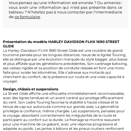
Vous pensez qu'une information est erronée ? Ou aimeriez-
vous avoir une information qui n'est pas présente dans ce
tableau ? N'hésitez pas à nous contacter par l'intermédiaire
de
ce formulaire
.
Présentation du modèle HARLEY DAVIDSON FLHX 1690 STREET
GLIDE
La Harley-Davidson FLHX 1690 Street Glide est une routière de grand
tourisme pensée pour les longues distances. Issue de la lignée Touring,
elle se distingue par une évolution marquée du style bagger, plus basse
et plus affûtée que les générations précédentes. Son carénage batwing,
ses valises rigides et sa position de conduite relaxée en font une moto
faite pour avaler les kilomètres. Elle s’adresse aux motards qui
cherchent du confort, de la présence sur route et une vraie capacité à
voyager.
Design, châssis et suspensions
La Street Glide affiche une silhouette immédiatement reconnaissable,
avec des lignes tendues et un avant caréné qui protège efficacement
du vent. Son cadre Touring favorise la stabilité à haute vitesse et la
tenue de cap sur autoroute comme sur grands axes. La géométrie
privilégie la confiance, même chargée. Les suspensions, pensées pour
le voyage, absorbent correctement les irrégularités de la route et
participent au confort sur la durée. Le freinage se montre rassurant
pour une machine de ce gabarit, avec une réponse progressive et
adaptée au poids. Les jantes à bâtons et les pneus routiers renforcent