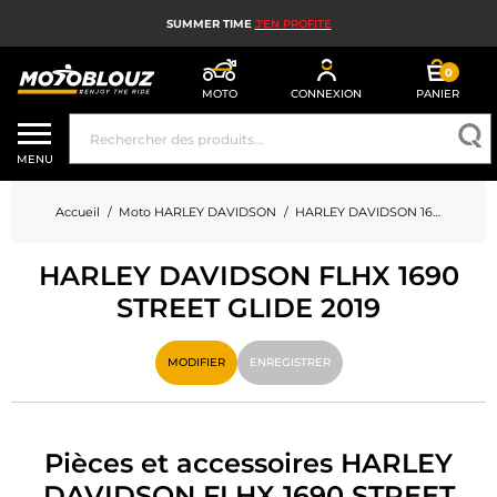
SUMMER TIME
J'EN PROFITE
0
MOTO
CONNEXION
PANIER
CASQUE MOTO
MENU
ÉQUIPEMENT MOTO HOMME
Accueil
Moto HARLEY DAVIDSON
HARLEY DAVIDSON 1690 FLHX 1690 STREET GLIDE
ÉQUIPEMENT MOTO FEMME
HARLEY DAVIDSON FLHX 1690
MX, ENDURO ET TRIAL
STREET GLIDE 2019
HIGH TECH MOTO
MODIFIER
ENREGISTRER
AIRBAG MOTO
PIÈCES MOTO ET OUTILLAGE
Pièces et accessoires HARLEY
ACCESSOIRES MOTO
DAVIDSON FLHX 1690 STREET