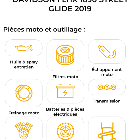
BAGAGERIE MOTO
GLIDE 2019
PNEUS MOTO
Pièces moto et outillage :
SPORTSWEAR
BONS PLANS ET PROMO
Huile & spray
CARTES CADEAUX
entretien
Échappement
moto
FR | EUR €
—
MODIFIER
Filtres moto
MARQUES
Transmission
CONSEILS
Batteries & pièces
Freinage moto
electriques
NOUS CONTACTER