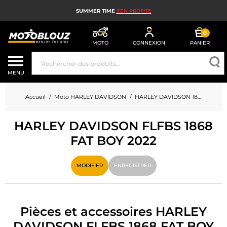
SUMMER TIME
J'EN PROFITE
0
MOTO
CONNEXION
PANIER
CASQUE MOTO
MENU
ÉQUIPEMENT MOTO HOMME
Accueil
Moto HARLEY DAVIDSON
HARLEY DAVIDSON 1868 FLFBS 1868 FAT BOY
ÉQUIPEMENT MOTO FEMME
HARLEY DAVIDSON FLFBS 1868
MX, ENDURO ET TRIAL
FAT BOY 2022
HIGH TECH MOTO
MODIFIER
ENREGISTRER
AIRBAG MOTO
PIÈCES MOTO ET OUTILLAGE
Pièces et accessoires HARLEY
ACCESSOIRES MOTO
DAVIDSON FLFBS 1868 FAT BOY