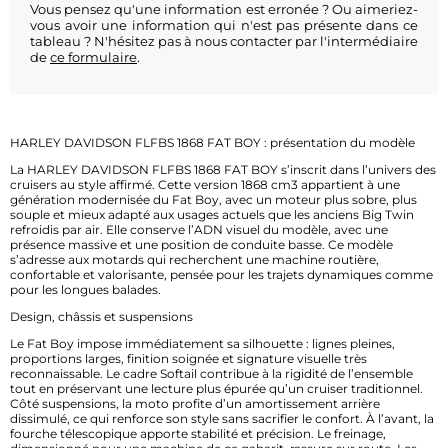
Vous pensez qu'une information est erronée ? Ou aimeriez-
vous avoir une information qui n'est pas présente dans ce
tableau ? N'hésitez pas à nous contacter par l'intermédiaire
de
ce formulaire
.
HARLEY DAVIDSON FLFBS 1868 FAT BOY : présentation du modèle
La HARLEY DAVIDSON FLFBS 1868 FAT BOY s’inscrit dans l’univers des
cruisers au style affirmé. Cette version 1868 cm3 appartient à une
génération modernisée du Fat Boy, avec un moteur plus sobre, plus
souple et mieux adapté aux usages actuels que les anciens Big Twin
refroidis par air. Elle conserve l’ADN visuel du modèle, avec une
présence massive et une position de conduite basse. Ce modèle
s’adresse aux motards qui recherchent une machine routière,
confortable et valorisante, pensée pour les trajets dynamiques comme
pour les longues balades.
Design, châssis et suspensions
Le Fat Boy impose immédiatement sa silhouette : lignes pleines,
proportions larges, finition soignée et signature visuelle très
reconnaissable. Le cadre Softail contribue à la rigidité de l’ensemble
tout en préservant une lecture plus épurée qu’un cruiser traditionnel.
Côté suspensions, la moto profite d’un amortissement arrière
dissimulé, ce qui renforce son style sans sacrifier le confort. À l’avant, la
fourche télescopique apporte stabilité et précision. Le freinage,