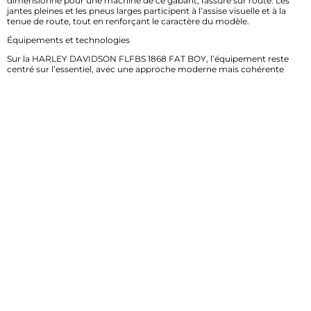
dimensionné pour une machine de ce gabarit, rassure sur route. Les
jantes pleines et les pneus larges participent à l’assise visuelle et à la
tenue de route, tout en renforçant le caractère du modèle.
Équipements et technologies
Sur la HARLEY DAVIDSON FLFBS 1868 FAT BOY, l’équipement reste
centré sur l’essentiel, avec une approche moderne mais cohérente
avec son positionnement. Le tableau de bord compact affiche les
informations utiles de manière claire, pour garder un poste de pilotage
dégagé. Selon les versions et les marchés, on retrouve des aides
électroniques pensées pour sécuriser la conduite, comme l’ABS ou des
assistances à la motricité. La commande reste intuitive, sans surcharge
visuelle. Cette simplicité est un vrai choix : elle favorise la lisibilité, le
contrôle et une prise en main naturelle. Pour un cruiser de ce type,
l’expérience de conduite prime sur la multiplication des fonctions.
Moteur et performances
Le bicylindre en V Milwaukee-Eight 1868 cm3 est au cœur de l’identité
de cette Fat Boy. Son architecture conserve le caractère Harley-
Davidson, avec un couple disponible très tôt et une montée en charge
franche, adaptée aux reprises souples comme aux accélérations plus
appuyées. La puissance ne cherche pas la performance pure ; elle vise
l’agrément, la présence mécanique et la cohérence avec le châssis. En
ville, le moteur se montre rond et facile à doser. Sur route, il offre une
réponse régulière et un vrai confort d’utilisation. Les vibrations sont
mieux maîtrisées que sur les anciennes générations, ce qui améliore la
fatigue au guidon. Le refroidissement mixte, selon la configuration,
participe aussi à la stabilité thermique et à la fiabilité en usage routier.
Cette mécanique transforme chaque trajet en conduite posée, avec du