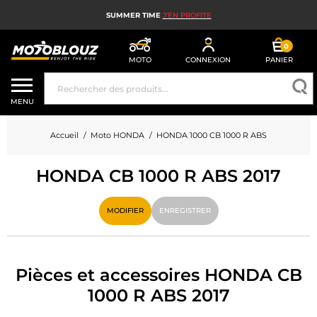
SUMMER TIME
J'EN PROFITE
0
MOTO
CONNEXION
PANIER
CASQUE MOTO
MENU
ÉQUIPEMENT MOTO HOMME
Accueil
Moto HONDA
HONDA 1000 CB 1000 R ABS
ÉQUIPEMENT MOTO FEMME
HONDA CB 1000 R ABS 2017
MX, ENDURO ET TRIAL
HIGH TECH MOTO
MODIFIER
ENREGISTRER
AIRBAG MOTO
PIÈCES MOTO ET OUTILLAGE
Pièces et accessoires HONDA CB
1000 R ABS 2017
ACCESSOIRES MOTO