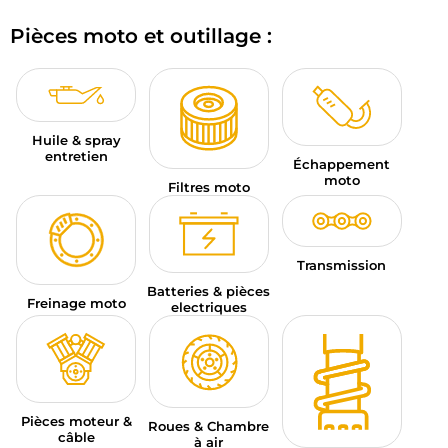
BAGAGERIE MOTO
Pièces moto et outillage :
PNEUS MOTO
SPORTSWEAR
Huile & spray
BONS PLANS ET PROMO
entretien
Échappement
moto
Filtres moto
CARTES CADEAUX
FR | EUR €
—
MODIFIER
Transmission
MARQUES
Batteries & pièces
Freinage moto
electriques
CONSEILS
NOUS CONTACTER
Pièces moteur &
Roues & Chambre
câble
à air