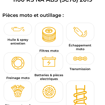
BAGAGERIE MOTO
Pièces moto et outillage :
PNEUS MOTO
SPORTSWEAR
BONS PLANS ET PROMO
Huile & spray
entretien
Échappement
CARTES CADEAUX
moto
Filtres moto
FR | EUR €
—
MODIFIER
MARQUES
Transmission
Batteries & pièces
Freinage moto
CONSEILS
electriques
NOUS CONTACTER