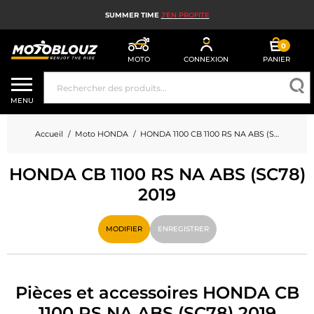
SUMMER TIME
J'EN PROFITE
0
MOTO
CONNEXION
PANIER
CASQUE MOTO
MENU
ÉQUIPEMENT MOTO HOMME
Accueil
Moto HONDA
HONDA 1100 CB 1100 RS NA ABS (SC78)
ÉQUIPEMENT MOTO FEMME
HONDA CB 1100 RS NA ABS (SC78)
MX, ENDURO ET TRIAL
2019
HIGH TECH MOTO
MODIFIER
ENREGISTRER
AIRBAG MOTO
PIÈCES MOTO ET OUTILLAGE
Pièces et accessoires HONDA CB
ACCESSOIRES MOTO
1100 RS NA ABS (SC78) 2019