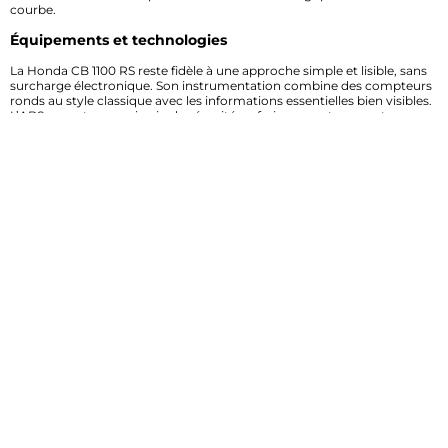
courbe.
Équipements et technologies
La Honda CB 1100 RS reste fidèle à une approche simple et lisible, sans
surcharge électronique. Son instrumentation combine des compteurs
ronds au style classique avec les informations essentielles bien visibles.
L’ABS apporte un vrai gain de sécurité au freinage, notamment sur
route humide ou lors d’un appui plus appuyé. La moto mise sur une
ergonomie naturelle, avec une position de conduite adaptée aux trajets
quotidiens comme aux sorties plus longues. Les commandes sont
directes, les réglages faciles à appréhender et l’ensemble favorise une
prise en main rapide. Ici, la technologie sert l’usage réel, avec une moto
pensée pour rouler sereinement.
Moteur et performances
La CB 1100 RS NA ABS (SC78) embarque un quatre cylindres en ligne
refroidi par air et huile, architecture devenue rare sur le marché. Ce
moteur privilégie la souplesse, la progressivité et la rondeur plutôt
qu’une recherche de chiffres spectaculaires. Sa cylindrée généreuse
offre un couple disponible dès les mi-régimes, ce qui facilite les reprises
et rend la moto agréable en ville comme sur route. La sonorité
participe aussi au plaisir de conduite, avec une signature mécanique
authentique. L’injection électronique assure une réponse précise à
l’accélération, tandis que la boîte de vitesses favorise des passages
fluides. La CB 1100 RS propose ainsi un moteur vivant, exploitable et
rassurant, idéal pour celles et ceux qui veulent une conduite souple
sans sacrifier le caractère. Elle répond bien aux ouvertures de gaz, reste
stable à vitesse soutenue et conserve un comportement cohérent sur