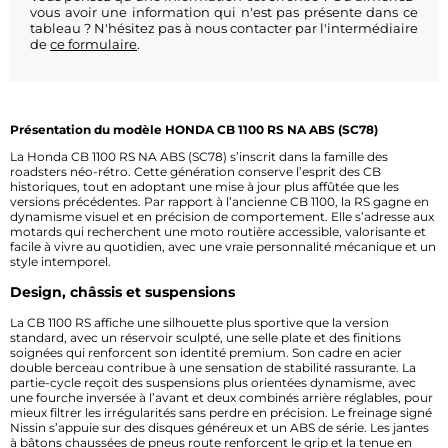
vous avoir une information qui n'est pas présente dans ce
tableau ? N'hésitez pas à nous contacter par l'intermédiaire
de
ce formulaire
.
Présentation du modèle HONDA CB 1100 RS NA ABS (SC78)
La Honda CB 1100 RS NA ABS (SC78) s’inscrit dans la famille des
roadsters néo-rétro. Cette génération conserve l’esprit des CB
historiques, tout en adoptant une mise à jour plus affûtée que les
versions précédentes. Par rapport à l’ancienne CB 1100, la RS gagne en
dynamisme visuel et en précision de comportement. Elle s’adresse aux
motards qui recherchent une moto routière accessible, valorisante et
facile à vivre au quotidien, avec une vraie personnalité mécanique et un
style intemporel.
Design, châssis et suspensions
La CB 1100 RS affiche une silhouette plus sportive que la version
standard, avec un réservoir sculpté, une selle plate et des finitions
soignées qui renforcent son identité premium. Son cadre en acier
double berceau contribue à une sensation de stabilité rassurante. La
partie-cycle reçoit des suspensions plus orientées dynamisme, avec
une fourche inversée à l’avant et deux combinés arrière réglables, pour
mieux filtrer les irrégularités sans perdre en précision. Le freinage signé
Nissin s’appuie sur des disques généreux et un ABS de série. Les jantes
à bâtons chaussées de pneus route renforcent le grip et la tenue en