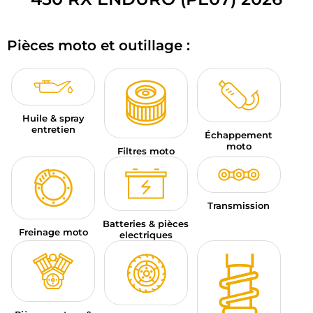
BAGAGERIE MOTO
Pièces moto et outillage :
PNEUS MOTO
SPORTSWEAR
BONS PLANS ET PROMO
Huile & spray
entretien
Échappement
CARTES CADEAUX
moto
Filtres moto
FR | EUR €
—
MODIFIER
MARQUES
Transmission
Batteries & pièces
Freinage moto
CONSEILS
electriques
NOUS CONTACTER