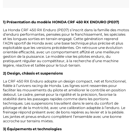
1) Présentation du modèle HONDA CRF 450 RX ENDURO (PE07)
La Honda CRF 450 RX Enduro (PE07) s’inscrit dans la famille des motos
d’enduro performantes, pensées pour le franchissement, les spéciales
et les longues sorties en terrain engagé. Cette génération reprend
l’ADN sportif de Honda avec une base technique plus précise et plus
exploitable que les versions précédentes. On retrouve une évolution
orientée efficacité, avec un comportement affûté et une meilleure
gestion de la puissance. Le modèle vise les pilotes enduro, du
pratiquant régulier au compétiteur, à la recherche d’une machine
légère, réactive et taillée pour le tout-terrain.
2) Design, châssis et suspensions
La CRF 450 RX Enduro adopte un design compact, net et fonctionnel,
fidèle à l’univers racing de Honda. Les lignes sont resserrées pour
faciliter les mouvements du pilote et améliorer le contrôle en position
debout. Le cadre, pensé pour la rigidité et la précision, favorise la
stabilité dans les passages rapides comme dans les portions
techniques. Les suspensions travaillent dans le sens du confort de
pilotage et de la motricité, avec une calibration adaptée à l’enduro. Le
freinage répond présent avec de bons repères au levier et à la pédale.
Les jantes et pneus enduro complètent l’ensemble avec une bonne
accroche sur terrains mixtes.
3) Équipements et technologies