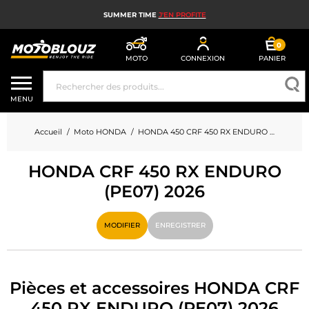
SUMMER TIME
J'EN PROFITE
0
MOTO
CONNEXION
PANIER
CASQUE MOTO
MENU
ÉQUIPEMENT MOTO HOMME
Accueil
Moto HONDA
HONDA 450 CRF 450 RX ENDURO (PE07)
ÉQUIPEMENT MOTO FEMME
HONDA CRF 450 RX ENDURO
MX, ENDURO ET TRIAL
(PE07) 2026
HIGH TECH MOTO
MODIFIER
ENREGISTRER
AIRBAG MOTO
PIÈCES MOTO ET OUTILLAGE
Pièces et accessoires HONDA CRF
ACCESSOIRES MOTO
450 RX ENDURO (PE07) 2026