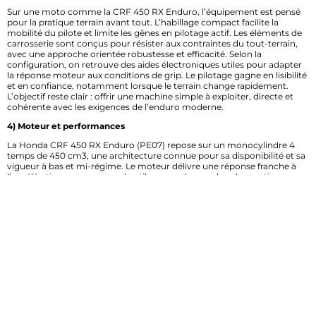
Sur une moto comme la CRF 450 RX Enduro, l’équipement est pensé
pour la pratique terrain avant tout. L’habillage compact facilite la
mobilité du pilote et limite les gênes en pilotage actif. Les éléments de
carrosserie sont conçus pour résister aux contraintes du tout-terrain,
avec une approche orientée robustesse et efficacité. Selon la
configuration, on retrouve des aides électroniques utiles pour adapter
la réponse moteur aux conditions de grip. Le pilotage gagne en lisibilité
et en confiance, notamment lorsque le terrain change rapidement.
L’objectif reste clair : offrir une machine simple à exploiter, directe et
cohérente avec les exigences de l’enduro moderne.
4) Moteur et performances
La Honda CRF 450 RX Enduro (PE07) repose sur un monocylindre 4
temps de 450 cm3, une architecture connue pour sa disponibilité et sa
vigueur à bas et mi-régime. Le moteur délivre une réponse franche à
l’accélération, avec un couple utile pour relancer dans les portions
lentes ou franchir un passage technique sans sur-solliciter la boîte.
L’ensemble privilégie l’efficacité plus que la brutalité, ce qui aide à
garder de la motricité et du contrôle sur terrain meuble, humide ou
accidenté. L’agrément de conduite vient aussi de la souplesse
d’utilisation, avec une montée en régime progressive et exploitable. Les
aides moteur, lorsqu’elles sont présentes, permettent d’ajuster le
comportement selon le niveau d’adhérence et le style de pilotage. C’est
un vrai atout pour garder du rythme sans perdre en précision.
5) Innovation / particularité du modèle
L’une des particularités de cette CRF 450 RX Enduro est sa capacité à
transformer la puissance d’un gros monocylindre en pilotage plus