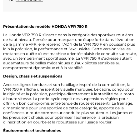
Présentation du modèle HONDA VFR 750 R
La Honda VFR 750 R s’inscrit dans la catégorie des sportives routières
de haut niveau. Pensée pour marquer une étape forte dans l’évolution
de la gamme VFR, elle reprend l’ADN de la VFR 750 F en poussant plus
loin la précision, la performance et l’exclusivité. Cette version vise les
motards en quête d’une machine orientée plaisir de conduite sur route,
avec un tempérament sportif assumé. La VFR 750 R s’adresse autant
aux amateurs de belles mécaniques qu’aux pilotes sensibles au
comportement dynamique et à la stabilité.
Design, châssis et suspensions
Avec ses lignes tendues et son habillage inspiré de la compétition, la
VFR 750 R affiche une identité visuelle marquée. Le cadre, conçu pour
la rigidité et la précision, participe directement à la stabilité de la moto
à haute vitesse. La partie-cycle reçoit des suspensions réglées pour
offrir un bon compromis entre tenue de route et ressenti. Le freinage,
dimensionné pour une sportive de cette catégorie, apporte de la
confiance sur route comme sur conduite plus soutenue. Les jantes et
les pneus sont choisis pour optimiser l’adhérence, la précision
d’inscription en courbe et la robustesse sur l’usage routier.
Équipements et technologies
Sur la Honda VFR 750 R, l’équipement reflète son positionnement