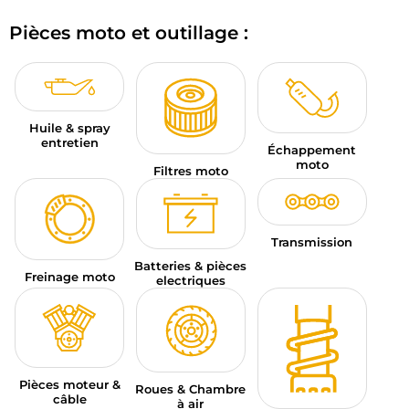
BAGAGERIE MOTO
Pièces moto et outillage :
PNEUS MOTO
SPORTSWEAR
Huile & spray
BONS PLANS ET PROMO
entretien
Échappement
moto
Filtres moto
CARTES CADEAUX
FR | EUR €
—
MODIFIER
Transmission
MARQUES
Batteries & pièces
Freinage moto
electriques
CONSEILS
NOUS CONTACTER
Pièces moteur &
Roues & Chambre
câble
à air