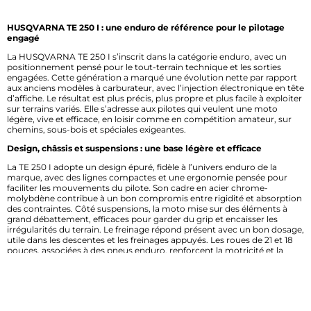
HUSQVARNA TE 250 I : une enduro de référence pour le pilotage
engagé
La HUSQVARNA TE 250 I s’inscrit dans la catégorie enduro, avec un
positionnement pensé pour le tout-terrain technique et les sorties
engagées. Cette génération a marqué une évolution nette par rapport
aux anciens modèles à carburateur, avec l’injection électronique en tête
d’affiche. Le résultat est plus précis, plus propre et plus facile à exploiter
sur terrains variés. Elle s’adresse aux pilotes qui veulent une moto
légère, vive et efficace, en loisir comme en compétition amateur, sur
chemins, sous-bois et spéciales exigeantes.
Design, châssis et suspensions : une base légère et efficace
La TE 250 I adopte un design épuré, fidèle à l’univers enduro de la
marque, avec des lignes compactes et une ergonomie pensée pour
faciliter les mouvements du pilote. Son cadre en acier chrome-
molybdène contribue à un bon compromis entre rigidité et absorption
des contraintes. Côté suspensions, la moto mise sur des éléments à
grand débattement, efficaces pour garder du grip et encaisser les
irrégularités du terrain. Le freinage répond présent avec un bon dosage,
utile dans les descentes et les freinages appuyés. Les roues de 21 et 18
pouces, associées à des pneus enduro, renforcent la motricité et la
précision.
Équipements et technologies : du concret pour le pilotage
Sur ce modèle orienté enduro, l’équipement se concentre sur
l’essentiel utile au pilotage. La HUSQVARNA TE 250 I intègre une