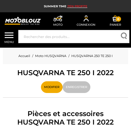
SUMMER TIME
J'EN PROFITE
0
MOTO
CONNEXION
PANIER
CASQUE MOTO
MENU
ÉQUIPEMENT MOTO HOMME
Accueil
Moto HUSQVARNA
HUSQVARNA 250 TE 250 I
ÉQUIPEMENT MOTO FEMME
HUSQVARNA TE 250 I 2022
MX, ENDURO ET TRIAL
HIGH TECH MOTO
MODIFIER
ENREGISTRER
AIRBAG MOTO
PIÈCES MOTO ET OUTILLAGE
Pièces et accessoires
HUSQVARNA TE 250 I 2022
ACCESSOIRES MOTO