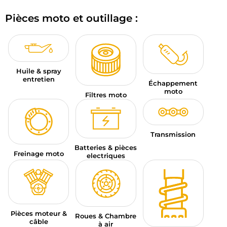
BAGAGERIE MOTO
Pièces moto et outillage :
PNEUS MOTO
SPORTSWEAR
Huile & spray
BONS PLANS ET PROMO
entretien
Échappement
moto
Filtres moto
CARTES CADEAUX
FR | EUR €
—
MODIFIER
Transmission
MARQUES
Batteries & pièces
Freinage moto
electriques
CONSEILS
NOUS CONTACTER
Pièces moteur &
Roues & Chambre
câble
à air