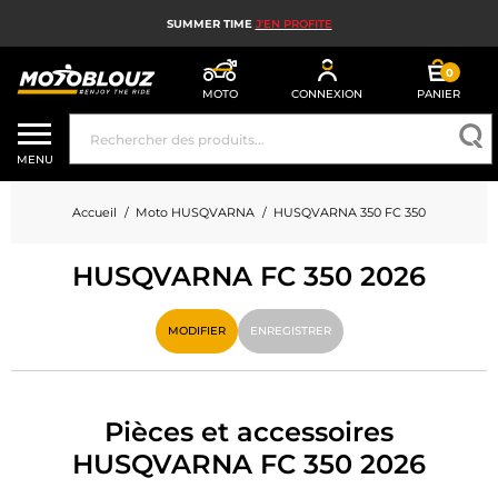
SUMMER TIME
J'EN PROFITE
0
MOTO
CONNEXION
PANIER
CASQUE MOTO
MENU
ÉQUIPEMENT MOTO HOMME
Accueil
Moto HUSQVARNA
HUSQVARNA 350 FC 350
ÉQUIPEMENT MOTO FEMME
HUSQVARNA FC 350 2026
MX, ENDURO ET TRIAL
HIGH TECH MOTO
MODIFIER
ENREGISTRER
AIRBAG MOTO
PIÈCES MOTO ET OUTILLAGE
Pièces et accessoires
HUSQVARNA FC 350 2026
ACCESSOIRES MOTO