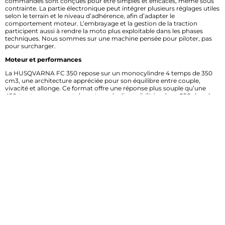
commandes sont conçues pour être simples et efficaces, même sous
contrainte. La partie électronique peut intégrer plusieurs réglages utiles
selon le terrain et le niveau d’adhérence, afin d’adapter le
comportement moteur. L’embrayage et la gestion de la traction
participent aussi à rendre la moto plus exploitable dans les phases
techniques. Nous sommes sur une machine pensée pour piloter, pas
pour surcharger.
Moteur et performances
La HUSQVARNA FC 350 repose sur un monocylindre 4 temps de 350
cm3, une architecture appréciée pour son équilibre entre couple,
vivacité et allonge. Ce format offre une réponse plus souple qu’une
450, tout en proposant davantage de disponibilité qu’une 250 dans les
relances. Sur la piste, le moteur se montre volontaire, avec une montée
en régime franche et un comportement très linéaire, utile pour garder
de la précision dans les enchaînements. Le pilotage gagne en fluidité,
notamment dans les portions techniques ou les sorties de virage. Selon
les réglages, l’électronique moteur permet d’adapter la réponse à la
piste, pour mieux gérer motricité, agressivité et fatigue du pilote. C’est
une cylindrée souvent choisie pour son rendement polyvalent en cross,
quand il faut avancer fort sans perdre en maîtrise.
Innovation / particularité du modèle
L’une des forces de la FC 350 réside dans son positionnement très
précis dans la gamme cross : assez puissante pour performer, mais
plus accessible qu’une moto plus musclée à exploiter sur la durée. Son
intérêt principal est de proposer un niveau de performance élevé avec
une moto plus facile à placer et à contrôler dans les portions
techniques. Pour le motard, le bénéfice est clair : moins de fatigue, plus