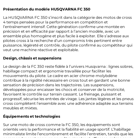
Présentation du modèle HUSQVARNA FC 350
La HUSQVARNA FC 350 s’inscrit dans la catégorie des motos de cross
4 temps pensées pour la performance en compétition et
l’entraînement intensif. Cette génération confirme une montée en
précision et en efficacité par rapport à l’ancien modèle, avec un
ensemble plus homogène et plus facile à exploiter. Elle s’adresse aux
pilotes cross à la recherche d’un compromis très pertinent entre
puissance, légèreté et contrôle, du pilote confirmé au compétiteur qui
veut une machine réactive et exploitable.
Design, châssis et suspensions
Le design de la FC 350 reste fidèle à l’univers Husqvarna : lignes sobres,
habillage compact et ergonomie travaillée pour faciliter les
mouvements du pilote. Le cadre en acier chrome-molybdène
contribue à la rigidité nécessaire en cross tout en gardant une bonne
sensation de précision dans les trajectoires. Les suspensions,
développées pour encaisser les chocs et conserver de la motricité,
favorisent le contrôle sur terrain cassant. Le freinage, puissant et
progressif, sécurise les entrées de virage. Les jantes légères et les pneus
cross complètent l’ensemble avec une adhérence adaptée aux terrains
meubles et mixtes.
Équipements et technologies
Sur une moto de cross comme la FC 350, les équipements sont
orientés vers la performance et la fiabilité en usage sportif. L’habillage
minimaliste limite l’encombrement et facilite l’entretien, tandis que les