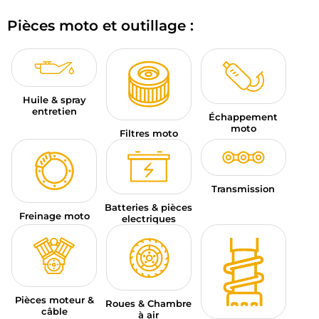
BAGAGERIE MOTO
Pièces moto et outillage :
PNEUS MOTO
SPORTSWEAR
Huile & spray
BONS PLANS ET PROMO
entretien
Échappement
moto
Filtres moto
CARTES CADEAUX
FR | EUR €
—
MODIFIER
Transmission
MARQUES
Batteries & pièces
Freinage moto
electriques
CONSEILS
NOUS CONTACTER
Pièces moteur &
Roues & Chambre
câble
à air