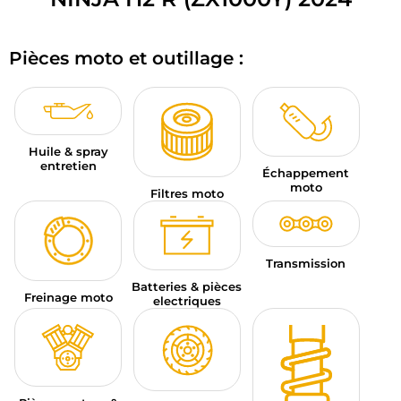
BAGAGERIE MOTO
Pièces moto et outillage :
PNEUS MOTO
SPORTSWEAR
BONS PLANS ET PROMO
Huile & spray
entretien
Échappement
CARTES CADEAUX
moto
Filtres moto
FR | EUR €
—
MODIFIER
MARQUES
Transmission
Batteries & pièces
Freinage moto
CONSEILS
electriques
NOUS CONTACTER