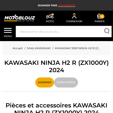
SUMMER TIME
J'EN PROFITE
0
MOTO
CONNEXION
PANIER
CASQUE MOTO
MENU
ÉQUIPEMENT MOTO HOMME
Accueil
Moto KAWASAKI
KAWASAKI 1000 NINJA H2 R (ZX1000Y)
ÉQUIPEMENT MOTO FEMME
KAWASAKI NINJA H2 R (ZX1000Y)
MX, ENDURO ET TRIAL
2024
HIGH TECH MOTO
MODIFIER
ENREGISTRER
AIRBAG MOTO
PIÈCES MOTO ET OUTILLAGE
Pièces et accessoires KAWASAKI
ACCESSOIRES MOTO
NINJA H2 R (ZX1000Y) 2024