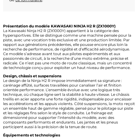
Présentation du modèle KAWASAKI NINJA H2 R (ZX1000Y)
La Kawasaki Ninja H2 R (ZX1000Y) appartient à la catégorie des
hypersportives. Elle se distingue comme une machine pensée pour la
piste, avec une vocation très exclusive et une production limitée. Par
rapport aux générations précédentes, elle pousse encore plus loin la
recherche de performance, de rigidité et d’efficacité aérodynamique.
Ce modèle s’adresse avant tout aux pilotes expérimentés et aux
passionnés de circuit, à la recherche d’une moto extrême, précise et
radicale. Ce n’est pas une moto de route classique, mais un concentré
de technologie conçu pour exploiter un haut niveau de performance.
Design, châssis et suspensions
Le design de la Ninja H2 R impose immédiatement sa signature :
carénage affûté, surfaces travaillées pour canaliser l’air et finition
orientée performance. L’ensemble évolue avec une logique très
technique, où chaque ligne sert la stabilité à haute vitesse. Le châssis
treillis en acier apporte une forte rigidité, indispensable pour encaisser
les accélérations et les appuis violents. Côté suspensions, la moto reçoit
un ensemble haut de gamme réglable, pensé pour le pilotage sur piste
et les réglages fins selon le style de conduite. Le freinage est
dimensionné pour supporter l’intensité du modèle, avec des
composants performants et endurants. Les jantes et les pneus
participent aussi à la précision de la tenue de route.
Équipements et technologies