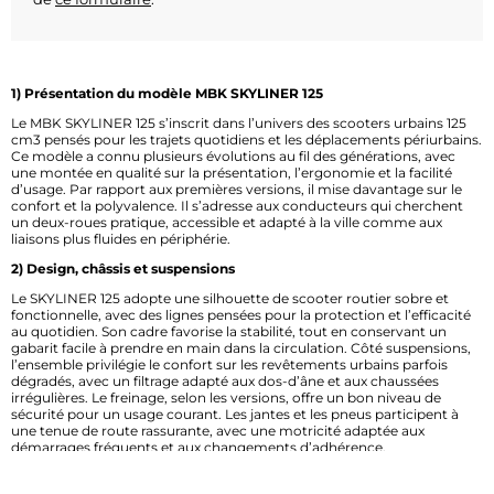
1) Présentation du modèle MBK SKYLINER 125
Le MBK SKYLINER 125 s’inscrit dans l’univers des scooters urbains 125
cm3 pensés pour les trajets quotidiens et les déplacements périurbains.
Ce modèle a connu plusieurs évolutions au fil des générations, avec
une montée en qualité sur la présentation, l’ergonomie et la facilité
d’usage. Par rapport aux premières versions, il mise davantage sur le
confort et la polyvalence. Il s’adresse aux conducteurs qui cherchent
un deux-roues pratique, accessible et adapté à la ville comme aux
liaisons plus fluides en périphérie.
2) Design, châssis et suspensions
Le SKYLINER 125 adopte une silhouette de scooter routier sobre et
fonctionnelle, avec des lignes pensées pour la protection et l’efficacité
au quotidien. Son cadre favorise la stabilité, tout en conservant un
gabarit facile à prendre en main dans la circulation. Côté suspensions,
l’ensemble privilégie le confort sur les revêtements urbains parfois
dégradés, avec un filtrage adapté aux dos-d’âne et aux chaussées
irrégulières. Le freinage, selon les versions, offre un bon niveau de
sécurité pour un usage courant. Les jantes et les pneus participent à
une tenue de route rassurante, avec une motricité adaptée aux
démarrages fréquents et aux changements d’adhérence.
3) Équipements et technologies