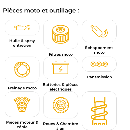
BAGAGERIE MOTO
Pièces moto et outillage :
PNEUS MOTO
SPORTSWEAR
Huile & spray
BONS PLANS ET PROMO
entretien
Échappement
moto
Filtres moto
CARTES CADEAUX
FR | EUR €
—
MODIFIER
Transmission
MARQUES
Batteries & pièces
Freinage moto
electriques
CONSEILS
NOUS CONTACTER
Pièces moteur &
Roues & Chambre
câble
à air