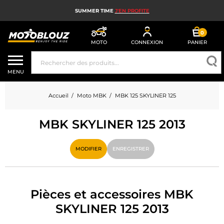
SUMMER TIME
J'EN PROFITE
0
MOTO
CONNEXION
PANIER
CASQUE MOTO
MENU
ÉQUIPEMENT MOTO HOMME
Accueil
Moto MBK
MBK 125 SKYLINER 125
ÉQUIPEMENT MOTO FEMME
MBK SKYLINER 125 2013
MX, ENDURO ET TRIAL
HIGH TECH MOTO
MODIFIER
ENREGISTRER
AIRBAG MOTO
PIÈCES MOTO ET OUTILLAGE
Pièces et accessoires MBK
SKYLINER 125 2013
ACCESSOIRES MOTO