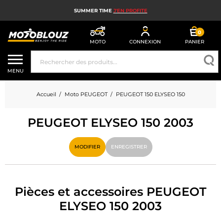
SUMMER TIME
J'EN PROFITE
0
MOTO
CONNEXION
PANIER
CASQUE MOTO
MENU
ÉQUIPEMENT MOTO HOMME
Accueil
Moto PEUGEOT
PEUGEOT 150 ELYSEO 150
ÉQUIPEMENT MOTO FEMME
PEUGEOT ELYSEO 150 2003
MX, ENDURO ET TRIAL
HIGH TECH MOTO
MODIFIER
ENREGISTRER
AIRBAG MOTO
PIÈCES MOTO ET OUTILLAGE
Pièces et accessoires PEUGEOT
ELYSEO 150 2003
ACCESSOIRES MOTO