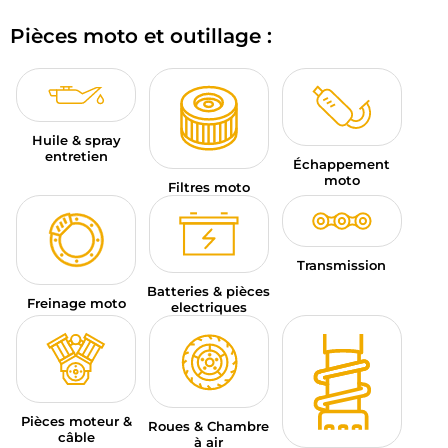
BAGAGERIE MOTO
Pièces moto et outillage :
PNEUS MOTO
SPORTSWEAR
Huile & spray
BONS PLANS ET PROMO
entretien
Échappement
moto
Filtres moto
CARTES CADEAUX
FR | EUR €
—
MODIFIER
Transmission
MARQUES
Batteries & pièces
Freinage moto
electriques
CONSEILS
NOUS CONTACTER
Pièces moteur &
Roues & Chambre
câble
à air