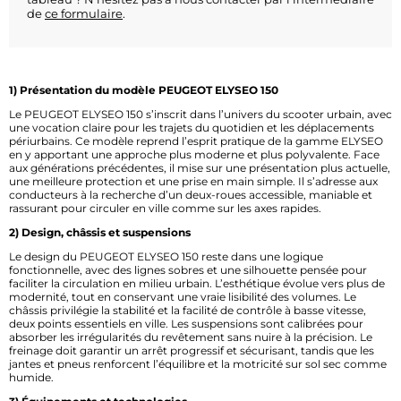
de
ce formulaire
.
1) Présentation du modèle PEUGEOT ELYSEO 150
Le PEUGEOT ELYSEO 150 s’inscrit dans l’univers du scooter urbain, avec
une vocation claire pour les trajets du quotidien et les déplacements
périurbains. Ce modèle reprend l’esprit pratique de la gamme ELYSEO
en y apportant une approche plus moderne et plus polyvalente. Face
aux générations précédentes, il mise sur une présentation plus actuelle,
une meilleure protection et une prise en main simple. Il s’adresse aux
conducteurs à la recherche d’un deux-roues accessible, maniable et
rassurant pour circuler en ville comme sur les axes rapides.
2) Design, châssis et suspensions
Le design du PEUGEOT ELYSEO 150 reste dans une logique
fonctionnelle, avec des lignes sobres et une silhouette pensée pour
faciliter la circulation en milieu urbain. L’esthétique évolue vers plus de
modernité, tout en conservant une vraie lisibilité des volumes. Le
châssis privilégie la stabilité et la facilité de contrôle à basse vitesse,
deux points essentiels en ville. Les suspensions sont calibrées pour
absorber les irrégularités du revêtement sans nuire à la précision. Le
freinage doit garantir un arrêt progressif et sécurisant, tandis que les
jantes et pneus renforcent l’équilibre et la motricité sur sol sec comme
humide.