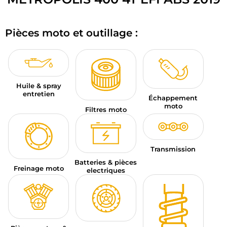
BAGAGERIE MOTO
Pièces moto et outillage :
PNEUS MOTO
SPORTSWEAR
BONS PLANS ET PROMO
Huile & spray
entretien
Échappement
CARTES CADEAUX
moto
Filtres moto
FR | EUR €
—
MODIFIER
MARQUES
Transmission
Batteries & pièces
Freinage moto
CONSEILS
electriques
NOUS CONTACTER