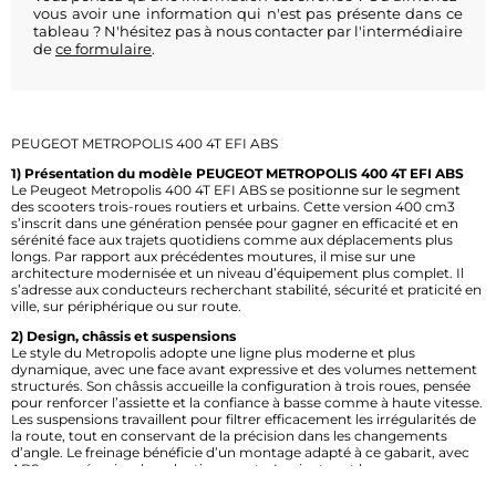
vous avoir une information qui n'est pas présente dans ce
tableau ? N'hésitez pas à nous contacter par l'intermédiaire
de
ce formulaire
.
PEUGEOT METROPOLIS 400 4T EFI ABS
1) Présentation du modèle PEUGEOT METROPOLIS 400 4T EFI ABS
Le Peugeot Metropolis 400 4T EFI ABS se positionne sur le segment
des scooters trois-roues routiers et urbains. Cette version 400 cm3
s’inscrit dans une génération pensée pour gagner en efficacité et en
sérénité face aux trajets quotidiens comme aux déplacements plus
longs. Par rapport aux précédentes moutures, il mise sur une
architecture modernisée et un niveau d’équipement plus complet. Il
s’adresse aux conducteurs recherchant stabilité, sécurité et praticité en
ville, sur périphérique ou sur route.
2) Design, châssis et suspensions
Le style du Metropolis adopte une ligne plus moderne et plus
dynamique, avec une face avant expressive et des volumes nettement
structurés. Son châssis accueille la configuration à trois roues, pensée
pour renforcer l’assiette et la confiance à basse comme à haute vitesse.
Les suspensions travaillent pour filtrer efficacement les irrégularités de
la route, tout en conservant de la précision dans les changements
d’angle. Le freinage bénéficie d’un montage adapté à ce gabarit, avec
ABS pour sécuriser les ralentissements. Les jantes et les pneus
participent à la stabilité générale et à l’adhérence sur revêtement varié.