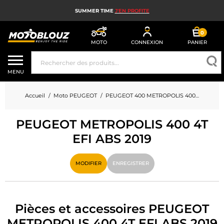
SUMMER TIME
J'EN PROFITE
0
MOTO
CONNEXION
PANIER
CASQUE MOTO
MENU
ÉQUIPEMENT MOTO HOMME
Accueil
Moto PEUGEOT
PEUGEOT 400 METROPOLIS 400 4T EFI ABS
ÉQUIPEMENT MOTO FEMME
PEUGEOT METROPOLIS 400 4T
MX, ENDURO ET TRIAL
EFI ABS 2019
HIGH TECH MOTO
MODIFIER
ENREGISTRER
AIRBAG MOTO
PIÈCES MOTO ET OUTILLAGE
Pièces et accessoires PEUGEOT
ACCESSOIRES MOTO
METROPOLIS 400 4T EFI ABS 2019