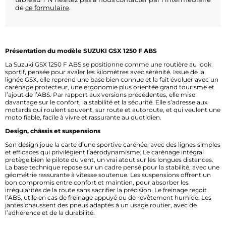
de
ce formulaire
.
Présentation du modèle SUZUKI GSX 1250 F ABS
La Suzuki GSX 1250 F ABS se positionne comme une routière au look
sportif, pensée pour avaler les kilomètres avec sérénité. Issue de la
lignée GSX, elle reprend une base bien connue et la fait évoluer avec un
carénage protecteur, une ergonomie plus orientée grand tourisme et
l’ajout de l’ABS. Par rapport aux versions précédentes, elle mise
davantage sur le confort, la stabilité et la sécurité. Elle s’adresse aux
motards qui roulent souvent, sur route et autoroute, et qui veulent une
moto fiable, facile à vivre et rassurante au quotidien.
Design, châssis et suspensions
Son design joue la carte d’une sportive carénée, avec des lignes simples
et efficaces qui privilégient l’aérodynamisme. Le carénage intégral
protège bien le pilote du vent, un vrai atout sur les longues distances.
La base technique repose sur un cadre pensé pour la stabilité, avec une
géométrie rassurante à vitesse soutenue. Les suspensions offrent un
bon compromis entre confort et maintien, pour absorber les
irrégularités de la route sans sacrifier la précision. Le freinage reçoit
l’ABS, utile en cas de freinage appuyé ou de revêtement humide. Les
jantes chaussent des pneus adaptés à un usage routier, avec de
l’adhérence et de la durabilité.