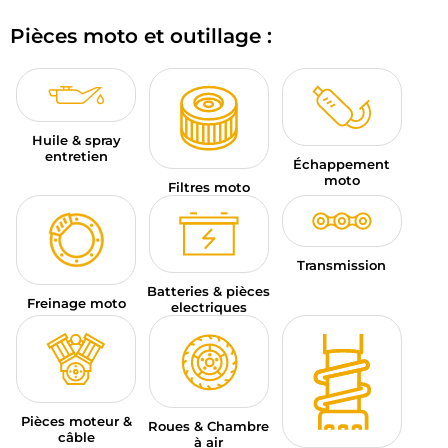
BAGAGERIE MOTO
Pièces moto et outillage :
PNEUS MOTO
SPORTSWEAR
Huile & spray
BONS PLANS ET PROMO
entretien
Échappement
moto
Filtres moto
CARTES CADEAUX
FR | EUR €
—
MODIFIER
Transmission
MARQUES
Batteries & pièces
Freinage moto
electriques
CONSEILS
NOUS CONTACTER
Pièces moteur &
Roues & Chambre
câble
à air