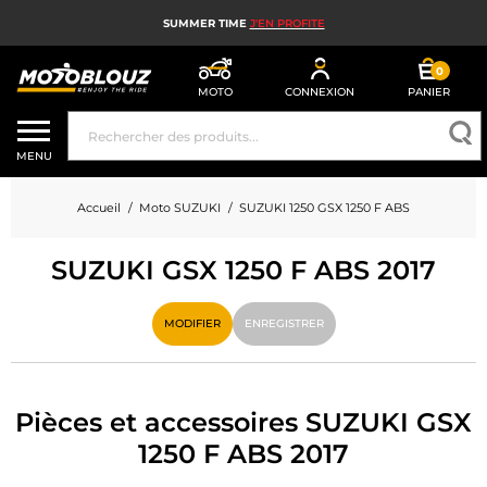
SUMMER TIME
J'EN PROFITE
0
MOTO
CONNEXION
PANIER
CASQUE MOTO
MENU
ÉQUIPEMENT MOTO HOMME
Accueil
Moto SUZUKI
SUZUKI 1250 GSX 1250 F ABS
ÉQUIPEMENT MOTO FEMME
SUZUKI GSX 1250 F ABS 2017
MX, ENDURO ET TRIAL
HIGH TECH MOTO
MODIFIER
ENREGISTRER
AIRBAG MOTO
PIÈCES MOTO ET OUTILLAGE
Pièces et accessoires SUZUKI GSX
1250 F ABS 2017
ACCESSOIRES MOTO