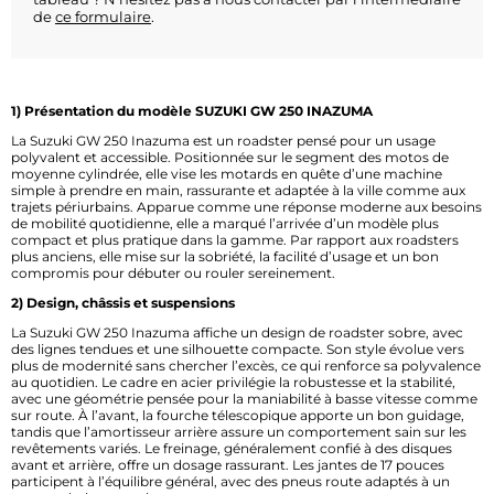
de
ce formulaire
.
1) Présentation du modèle SUZUKI GW 250 INAZUMA
La Suzuki GW 250 Inazuma est un roadster pensé pour un usage
polyvalent et accessible. Positionnée sur le segment des motos de
moyenne cylindrée, elle vise les motards en quête d’une machine
simple à prendre en main, rassurante et adaptée à la ville comme aux
trajets périurbains. Apparue comme une réponse moderne aux besoins
de mobilité quotidienne, elle a marqué l’arrivée d’un modèle plus
compact et plus pratique dans la gamme. Par rapport aux roadsters
plus anciens, elle mise sur la sobriété, la facilité d’usage et un bon
compromis pour débuter ou rouler sereinement.
2) Design, châssis et suspensions
La Suzuki GW 250 Inazuma affiche un design de roadster sobre, avec
des lignes tendues et une silhouette compacte. Son style évolue vers
plus de modernité sans chercher l’excès, ce qui renforce sa polyvalence
au quotidien. Le cadre en acier privilégie la robustesse et la stabilité,
avec une géométrie pensée pour la maniabilité à basse vitesse comme
sur route. À l’avant, la fourche télescopique apporte un bon guidage,
tandis que l’amortisseur arrière assure un comportement sain sur les
revêtements variés. Le freinage, généralement confié à des disques
avant et arrière, offre un dosage rassurant. Les jantes de 17 pouces
participent à l’équilibre général, avec des pneus route adaptés à un