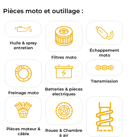
BAGAGERIE MOTO
Pièces moto et outillage :
PNEUS MOTO
SPORTSWEAR
Huile & spray
BONS PLANS ET PROMO
entretien
Échappement
moto
Filtres moto
CARTES CADEAUX
FR | EUR €
—
MODIFIER
Transmission
MARQUES
Batteries & pièces
Freinage moto
electriques
CONSEILS
NOUS CONTACTER
Pièces moteur &
Roues & Chambre
câble
à air