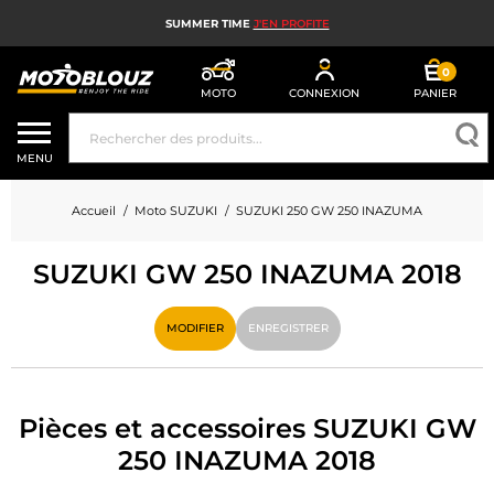
SUMMER TIME
J'EN PROFITE
0
MOTO
CONNEXION
PANIER
CASQUE MOTO
MENU
ÉQUIPEMENT MOTO HOMME
Accueil
Moto SUZUKI
SUZUKI 250 GW 250 INAZUMA
ÉQUIPEMENT MOTO FEMME
SUZUKI GW 250 INAZUMA 2018
MX, ENDURO ET TRIAL
HIGH TECH MOTO
MODIFIER
ENREGISTRER
AIRBAG MOTO
PIÈCES MOTO ET OUTILLAGE
Pièces et accessoires SUZUKI GW
250 INAZUMA 2018
ACCESSOIRES MOTO