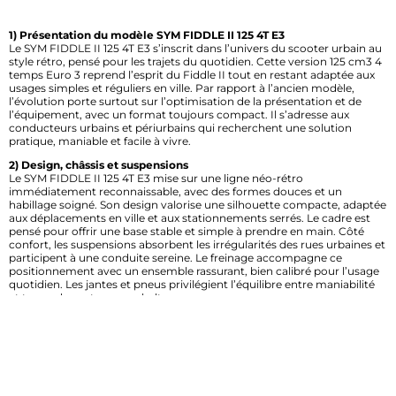
1) Présentation du modèle SYM FIDDLE II 125 4T E3
Le SYM FIDDLE II 125 4T E3 s’inscrit dans l’univers du scooter urbain au
style rétro, pensé pour les trajets du quotidien. Cette version 125 cm3 4
temps Euro 3 reprend l’esprit du Fiddle II tout en restant adaptée aux
usages simples et réguliers en ville. Par rapport à l’ancien modèle,
l’évolution porte surtout sur l’optimisation de la présentation et de
l’équipement, avec un format toujours compact. Il s’adresse aux
conducteurs urbains et périurbains qui recherchent une solution
pratique, maniable et facile à vivre.
2) Design, châssis et suspensions
Le SYM FIDDLE II 125 4T E3 mise sur une ligne néo-rétro
immédiatement reconnaissable, avec des formes douces et un
habillage soigné. Son design valorise une silhouette compacte, adaptée
aux déplacements en ville et aux stationnements serrés. Le cadre est
pensé pour offrir une base stable et simple à prendre en main. Côté
confort, les suspensions absorbent les irrégularités des rues urbaines et
participent à une conduite sereine. Le freinage accompagne ce
positionnement avec un ensemble rassurant, bien calibré pour l’usage
quotidien. Les jantes et pneus privilégient l’équilibre entre maniabilité
et tenue de route sur asphalte.
3) Équipements et technologies
Sur cette génération, l’équipement du SYM FIDDLE II 125 4T E3 reste
orienté vers la lisibilité et la simplicité d’usage. Le tableau de bord va à
l’essentiel, avec les informations utiles pour rouler sans distraction. La
connectivité n’est pas au premier plan, mais l’ergonomie générale
facilite la vie du pilote au quotidien. Les commandes sont accessibles et