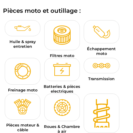
BAGAGERIE MOTO
Pièces moto et outillage :
PNEUS MOTO
SPORTSWEAR
Huile & spray
BONS PLANS ET PROMO
entretien
Échappement
moto
Filtres moto
CARTES CADEAUX
FR | EUR €
—
MODIFIER
Transmission
MARQUES
Batteries & pièces
Freinage moto
electriques
CONSEILS
NOUS CONTACTER
Pièces moteur &
Roues & Chambre
câble
à air