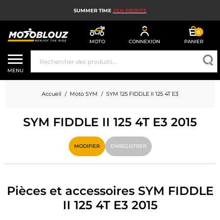
SUMMER TIME
J'EN PROFITE
0
MOTO
CONNEXION
PANIER
CASQUE MOTO
MENU
ÉQUIPEMENT MOTO HOMME
Accueil
Moto SYM
SYM 125 FIDDLE II 125 4T E3
ÉQUIPEMENT MOTO FEMME
SYM FIDDLE II 125 4T E3 2015
MX, ENDURO ET TRIAL
HIGH TECH MOTO
MODIFIER
ENREGISTRER
AIRBAG MOTO
PIÈCES MOTO ET OUTILLAGE
Pièces et accessoires SYM FIDDLE
II 125 4T E3 2015
ACCESSOIRES MOTO