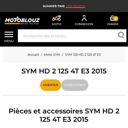
SUMMER TIME
J'EN PROFITE
0
MOTO
CONNEXION
PANIER
CASQUE MOTO
MENU
ÉQUIPEMENT MOTO HOMME
Accueil
Moto SYM
SYM 125 HD 2 125 4T E3
ÉQUIPEMENT MOTO FEMME
SYM HD 2 125 4T E3 2015
MX, ENDURO ET TRIAL
HIGH TECH MOTO
MODIFIER
ENREGISTRER
AIRBAG MOTO
PIÈCES MOTO ET OUTILLAGE
Pièces et accessoires SYM HD 2
125 4T E3 2015
ACCESSOIRES MOTO