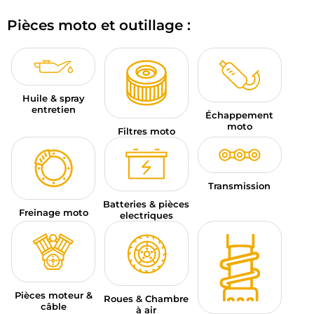
BAGAGERIE MOTO
Pièces moto et outillage :
PNEUS MOTO
SPORTSWEAR
Huile & spray
BONS PLANS ET PROMO
entretien
Échappement
moto
Filtres moto
CARTES CADEAUX
FR | EUR €
—
MODIFIER
Transmission
MARQUES
Batteries & pièces
Freinage moto
electriques
CONSEILS
NOUS CONTACTER
Pièces moteur &
Roues & Chambre
câble
à air