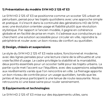
1) Présentation du modèle SYM HD 2 125 4T E3
Le SYM HD 2 125 4T E3 se positionne comme un scooter 125 urbain et
périurbain, pensé pour les trajets quotidiens avec une approche simple
et pratique. Il s’inscrit dans la continuité des générations HD de SYM,
avec une évolution orientée usage et fiabilité plutôt que révolution
stylistique. Par rapport à l’ancien modèle, il gagne en cohérence
globale et en facilité de prise en main. Il s’adresse aux conducteurs qui
cherchent une solution accessible pour circuler en ville, rejoindre la
périphérie et rouler avec un bon niveau de confort au quotidien.
2) Design, châssis et suspensions
Le style du SYM HD 2 125 4T E3 reste sobre, fonctionnel et moderne,
avec des lignes pensées pour une lecture claire de la silhouette et une
vraie facilité d’usage. Le cadre privilégie la stabilité et la maniabilité,
deux points essentiels pour un scooter taillé pour les trajets urbains. La
partie-cycle met l’accent sur l’équilibre, avec des suspensions adaptées
aux revêtements variés que l’on rencontre en ville. Le freinage apporte
un bon niveau de contrôle pour un usage quotidien, tandis que les
jantes et les pneus participent à une tenue de route rassurante. Nous
retrouvons ici une base saine pour rouler sereinement.
3) Équipements et technologies
Le SYM HD 2 125 4T E3 mise sur des équipements utiles, sans
surenchère. Son poste de pilotage privilégie la lisibilité, avec un tableau
de bord facile à consulter en roulant. Les informations essentielles sont
regroupées pour simplifier les trajets, du centre-ville aux axes plus