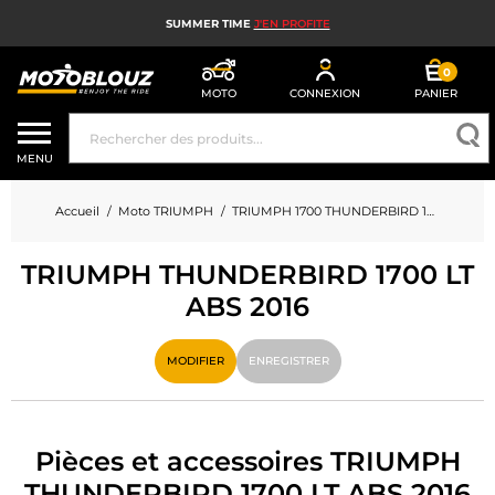
SUMMER TIME
J'EN PROFITE
0
MOTO
CONNEXION
PANIER
CASQUE MOTO
MENU
ÉQUIPEMENT MOTO HOMME
Accueil
Moto TRIUMPH
TRIUMPH 1700 THUNDERBIRD 1700 LT ABS
ÉQUIPEMENT MOTO FEMME
TRIUMPH THUNDERBIRD 1700 LT
MX, ENDURO ET TRIAL
ABS 2016
HIGH TECH MOTO
MODIFIER
ENREGISTRER
AIRBAG MOTO
PIÈCES MOTO ET OUTILLAGE
Pièces et accessoires TRIUMPH
ACCESSOIRES MOTO
THUNDERBIRD 1700 LT ABS 2016