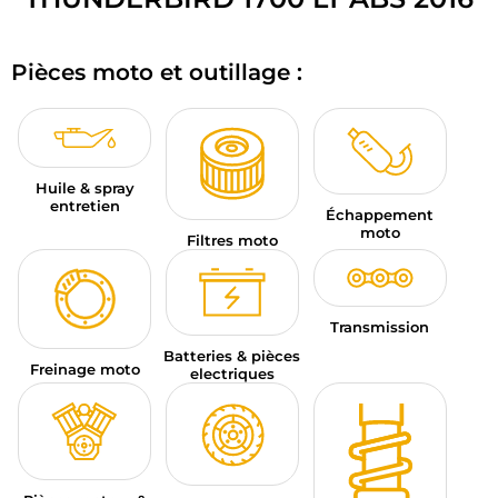
BAGAGERIE MOTO
Pièces moto et outillage :
PNEUS MOTO
SPORTSWEAR
BONS PLANS ET PROMO
Huile & spray
entretien
Échappement
CARTES CADEAUX
moto
Filtres moto
FR | EUR €
—
MODIFIER
MARQUES
Transmission
Batteries & pièces
Freinage moto
CONSEILS
electriques
NOUS CONTACTER