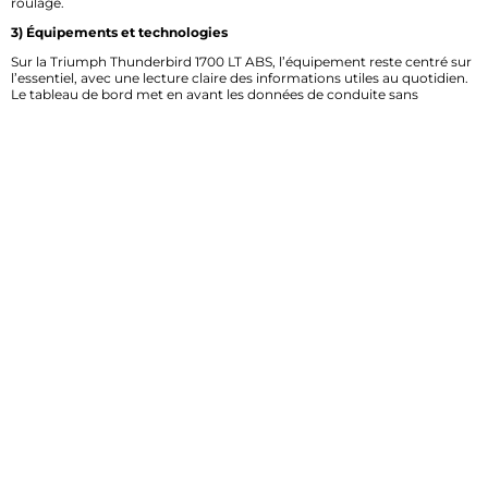
roulage.
3) Équipements et technologies
Sur la Triumph Thunderbird 1700 LT ABS, l’équipement reste centré sur
l’essentiel, avec une lecture claire des informations utiles au quotidien.
Le tableau de bord met en avant les données de conduite sans
surcharge visuelle, ce qui facilite la prise d’information en roulant. L’ABS
constitue l’aide électronique majeure de cette version, avec un rôle
direct sur la maîtrise du freinage. Cette sobriété technique correspond
bien à l’esprit du modèle : aller à l’essentiel, sans négliger la sécurité. Sur
un cruiser pensé pour la route, cette approche permet de se
concentrer sur le confort, la tenue de cap et la sérénité de conduite. La
communauté des grands rouleurs y trouvera un cockpit simple, lisible
et rassurant.
4) Moteur et performances
La Thunderbird 1700 LT ABS embarque un bicylindre en ligne de 1 699
cm3, une architecture rare dans la catégorie des cruisers, signée
Triumph. Ce moteur se distingue par son couple généreux disponible
très tôt, un atout majeur pour les reprises et les relances à bas régime.
La puissance reste exploitable, sans brusquerie, avec une montée en
régime régulière et une sonorité valorisante. Sur route, le
comportement est souple, posé et rassurant, même avec un passager
ou des bagages. L’agrément de conduite repose sur cette disponibilité
mécanique, idéale pour enchaîner les kilomètres sans forcer.
L’embrayage et la gestion moteur participent à une conduite fluide,
tandis que l’ABS renforce la sécurité lors des freinages appuyés. C’est
une moto pensée pour le voyage, avec du caractère et une vraie
présence.