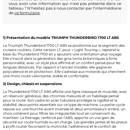
vous avoir une information qui n'est pas présente dans ce
tableau ? N'hésitez pas à nous contacter par l'intermédiaire
de
ce formulaire
.
1) Présentation du modèle TRIUMPH THUNDERBIRD 1700 LT ABS
La Triumph Thunderbird 1700 LT ABS se positionne sur le segment des
cruisers routiers. Cette version LT, pour « Light Touring », reprend la
base du Thunderbird 1700 en y ajoutant une orientation plus voyage.
Elle s’inscrit dans la génération des gros twins britanniques à forte
personnalité, avec un style plus affirmé et un confort pensé pour les
longues distances. Par rapport à l’ancien modèle, elle gagne en
polyvalence et en protection. Elle s’adresse aux motards qui cherchent
une moto route valorisante, stable et confortable.
2) Design, châssis et suspensions
La Thunderbird 1700 LT ABS affiche une ligne classique et musclée, avec
un réservoir généreux, des chromes mesurés et un habillage pensé
pour la route. Son cadre en acier tubulaire privilégie la rigidité et la
stabilité, deux points essentiels sur ce type de machine. La partie-cycle
repose sur une fourche avant inversée et deux amortisseurs arrière, un
choix cohérent pour filtrer les irrégularités tout en conservant du
maintien. Le freinage, renforcé par l’ABS, apporte un vrai gain de
sécurité sur route humide ou en charge. Les grandes jantes et les pneus
à profil routier favorisent la motricité, l’adhérence et le confort de