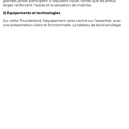
grandes jantes participent à l’équilibre visuel, tandis que les pneus
larges renforcent l’assise et la sensation de maîtrise.
3) Équipements et technologies
Sur cette Thunderbird, l’équipement reste centré sur l’essentiel, avec
une présentation claire et fonctionnelle. Le tableau de bord privilégie
une lecture simple des informations utiles à la conduite, dans l’esprit
d’une moto faite pour la route. On retrouve un affichage sobre,
cohérent avec le positionnement cruiser du modèle. Les aides
électroniques sont limitées, ce qui laisse une conduite directe et lisible,
sans surcharge technologique. C’est un choix assumé : l’ergonomie
doit servir l’usage quotidien et les longues sorties, pas détourner
l’attention. La moto mise donc sur une expérience naturelle, avec des
commandes accessibles et une interface pensée pour accompagner le
motard sans compliquer son parcours.
4) Moteur et performances
La Triumph Thunderbird 1700 Storm repose sur un bicylindre parallèle
de forte cylindrée, refroidi par liquide, reconnu pour sa disponibilité et
sa rondeur. Avec une cylindrée portée à 1700 cm3, le moteur privilégie
le couple dès les bas régimes, ce qui change beaucoup au quotidien. La
réponse à l’accélération est franche, avec une poussée continue et
facile à exploiter. Ce caractère convient parfaitement à une conduite
coulée, en ville comme sur route, sans besoin de monter haut dans les
tours. L’agrément vient aussi de la souplesse mécanique : les reprises
sont simples, les dépassements plus sereins, et la moto conserve une
vraie stabilité quand le rythme augmente. L’embrayage et la
transmission contribuent à une sensation de contrôle agréable, même
sur les longues étapes. Pour le motard, cela signifie moins d’effort et