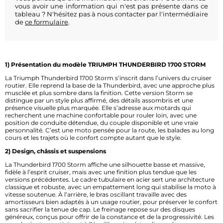
vous avoir une information qui n'est pas présente dans ce
tableau ? N'hésitez pas à nous contacter par l'intermédiaire
de
ce formulaire
.
1) Présentation du modèle TRIUMPH THUNDERBIRD 1700 STORM
La Triumph Thunderbird 1700 Storm s’inscrit dans l’univers du cruiser
routier. Elle reprend la base de la Thunderbird, avec une approche plus
musclée et plus sombre dans la finition. Cette version Storm se
distingue par un style plus affirmé, des détails assombris et une
présence visuelle plus marquée. Elle s’adresse aux motards qui
recherchent une machine confortable pour rouler loin, avec une
position de conduite détendue, du couple disponible et une vraie
personnalité. C’est une moto pensée pour la route, les balades au long
cours et les trajets où le confort compte autant que le style.
2) Design, châssis et suspensions
La Thunderbird 1700 Storm affiche une silhouette basse et massive,
fidèle à l’esprit cruiser, mais avec une finition plus tendue que les
versions précédentes. Le cadre tubulaire en acier sert une architecture
classique et robuste, avec un empattement long qui stabilise la moto à
vitesse soutenue. À l’arrière, le bras oscillant travaille avec des
amortisseurs bien adaptés à un usage routier, pour préserver le confort
sans sacrifier la tenue de cap. Le freinage repose sur des disques
généreux, conçus pour offrir de la constance et de la progressivité. Les