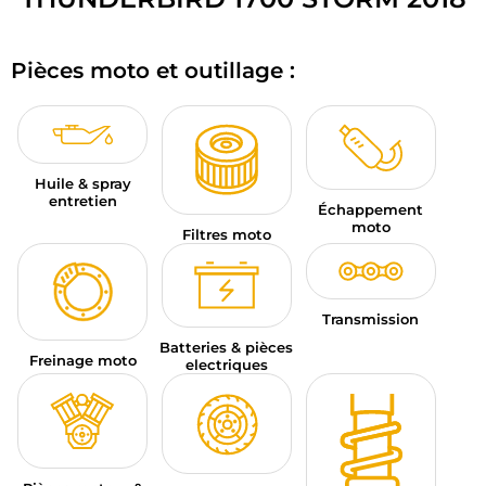
BAGAGERIE MOTO
Pièces moto et outillage :
PNEUS MOTO
SPORTSWEAR
BONS PLANS ET PROMO
Huile & spray
entretien
Échappement
CARTES CADEAUX
moto
Filtres moto
FR | EUR €
—
MODIFIER
MARQUES
Transmission
Batteries & pièces
Freinage moto
CONSEILS
electriques
NOUS CONTACTER