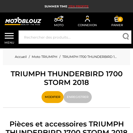
SUMMER TIME
J'EN PROFITE
0
MOTO
CONNEXION
PANIER
CASQUE MOTO
MENU
ÉQUIPEMENT MOTO HOMME
Accueil
Moto TRIUMPH
TRIUMPH 1700 THUNDERBIRD 1700 STORM
ÉQUIPEMENT MOTO FEMME
TRIUMPH THUNDERBIRD 1700
MX, ENDURO ET TRIAL
STORM 2018
HIGH TECH MOTO
MODIFIER
ENREGISTRER
AIRBAG MOTO
PIÈCES MOTO ET OUTILLAGE
Pièces et accessoires TRIUMPH
ACCESSOIRES MOTO
THUNDERBIRD 1700 STORM 2018