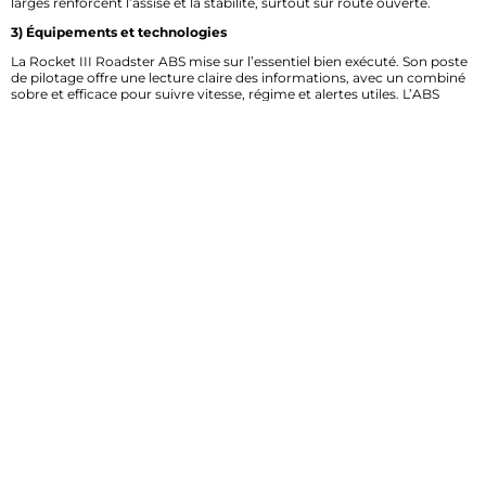
larges renforcent l’assise et la stabilité, surtout sur route ouverte.
3) Équipements et technologies
La Rocket III Roadster ABS mise sur l’essentiel bien exécuté. Son poste
de pilotage offre une lecture claire des informations, avec un combiné
sobre et efficace pour suivre vitesse, régime et alertes utiles. L’ABS
apporte un vrai plus en matière de sécurité, notamment sur
revêtement froid ou humide. Selon les versions et marchés,
l’équipement électronique reste volontairement contenu, ce qui
correspond à l’esprit du modèle : priorité au ressenti et au contrôle
direct. Les commandes sont pensées pour être accessibles, et
l’ergonomie générale permet de garder une bonne maîtrise malgré
l’encombrement. Une approche simple, mais cohérente pour un
roadster de cette catégorie.
4) Moteur et performances
Le cœur de la TRIUMPH ROCKET III ROADSTER ABS, c’est son trois-
cylindres en ligne de très forte cylindrée. Cette architecture est l’une
des signatures techniques les plus marquantes du marché, avec un
couple disponible très tôt et une poussée impressionnante dès les bas
régimes. La puissance n’est pas là uniquement pour les chiffres : elle
sert surtout à offrir des reprises franches, sans avoir besoin de monter
dans les tours. En ville, la moto demande de l’attention à basse vitesse
à cause de son gabarit, mais sur route elle devient particulièrement
agréable. Les accélérations sont nettes, le moteur reste expressif et la
transmission finale par cardan renforce le confort d’usage. Le résultat,
c’est une conduite très fluide, avec de vraies sensations mécaniques à
chaque ouverture des gaz. Une moto pensée pour rouler fort,
longtemps, et avec du caractère.