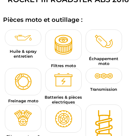
BAGAGERIE MOTO
Pièces moto et outillage :
PNEUS MOTO
SPORTSWEAR
BONS PLANS ET PROMO
Huile & spray
entretien
Échappement
CARTES CADEAUX
moto
Filtres moto
FR | EUR €
—
MODIFIER
MARQUES
Transmission
Batteries & pièces
Freinage moto
CONSEILS
electriques
NOUS CONTACTER