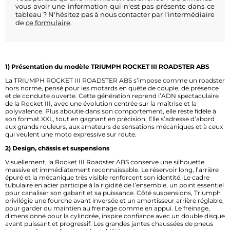
vous avoir une information qui n'est pas présente dans ce
tableau ? N'hésitez pas à nous contacter par l'intermédiaire
de
ce formulaire
.
1) Présentation du modèle TRIUMPH ROCKET III ROADSTER ABS
La TRIUMPH ROCKET III ROADSTER ABS s’impose comme un roadster
hors norme, pensé pour les motards en quête de couple, de présence
et de conduite ouverte. Cette génération reprend l’ADN spectaculaire
de la Rocket III, avec une évolution centrée sur la maîtrise et la
polyvalence. Plus aboutie dans son comportement, elle reste fidèle à
son format XXL, tout en gagnant en précision. Elle s’adresse d’abord
aux grands rouleurs, aux amateurs de sensations mécaniques et à ceux
qui veulent une moto expressive sur route.
2) Design, châssis et suspensions
Visuellement, la Rocket III Roadster ABS conserve une silhouette
massive et immédiatement reconnaissable. Le réservoir long, l’arrière
épuré et la mécanique très visible renforcent son identité. Le cadre
tubulaire en acier participe à la rigidité de l’ensemble, un point essentiel
pour canaliser son gabarit et sa puissance. Côté suspensions, Triumph
privilégie une fourche avant inversée et un amortisseur arrière réglable,
pour garder du maintien au freinage comme en appui. Le freinage,
dimensionné pour la cylindrée, inspire confiance avec un double disque
avant puissant et progressif. Les grandes jantes chaussées de pneus