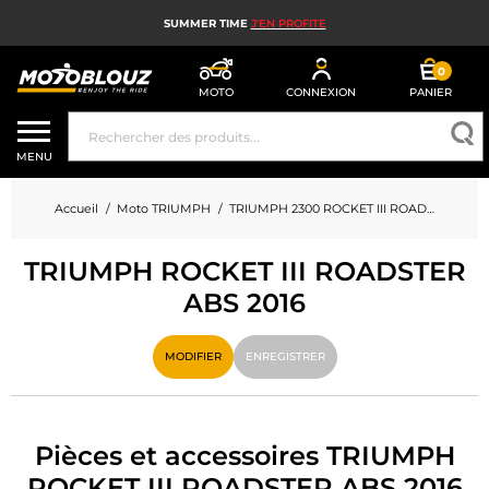
SUMMER TIME
J'EN PROFITE
0
MOTO
CONNEXION
PANIER
CASQUE MOTO
MENU
ÉQUIPEMENT MOTO HOMME
Accueil
Moto TRIUMPH
TRIUMPH 2300 ROCKET III ROADSTER ABS
ÉQUIPEMENT MOTO FEMME
TRIUMPH ROCKET III ROADSTER
MX, ENDURO ET TRIAL
ABS 2016
HIGH TECH MOTO
MODIFIER
ENREGISTRER
AIRBAG MOTO
PIÈCES MOTO ET OUTILLAGE
Pièces et accessoires TRIUMPH
ACCESSOIRES MOTO
ROCKET III ROADSTER ABS 2016