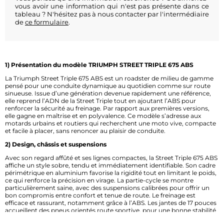
vous avoir une information qui n'est pas présente dans ce
tableau ? N'hésitez pas à nous contacter par l'intermédiaire
de
ce formulaire
.
1) Présentation du modèle TRIUMPH STREET TRIPLE 675 ABS
La Triumph Street Triple 675 ABS est un roadster de milieu de gamme
pensé pour une conduite dynamique au quotidien comme sur route
sinueuse. Issue d’une génération devenue rapidement une référence,
elle reprend l’ADN de la Street Triple tout en ajoutant l’ABS pour
renforcer la sécurité au freinage. Par rapport aux premières versions,
elle gagne en maîtrise et en polyvalence. Ce modèle s’adresse aux
motards urbains et routiers qui recherchent une moto vive, compacte
et facile à placer, sans renoncer au plaisir de conduite.
2) Design, châssis et suspensions
Avec son regard affûté et ses lignes compactes, la Street Triple 675 ABS
affiche un style sobre, tendu et immédiatement identifiable. Son cadre
périmétrique en aluminium favorise la rigidité tout en limitant le poids,
ce qui renforce la précision en virage. La partie-cycle se montre
particulièrement saine, avec des suspensions calibrées pour offrir un
bon compromis entre confort et tenue de route. Le freinage est
efficace et rassurant, notamment grâce à l’ABS. Les jantes de 17 pouces
accueillent des pneus orientés route sportive, pour une bonne stabilité
et un excellent grip en usage mixte.