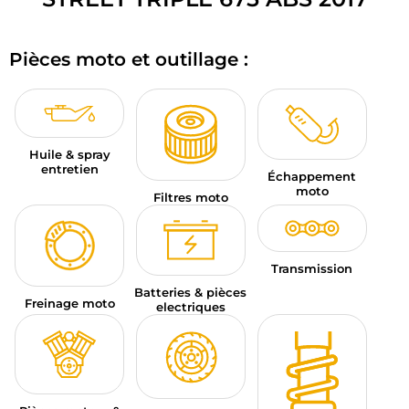
BAGAGERIE MOTO
Pièces moto et outillage :
PNEUS MOTO
SPORTSWEAR
BONS PLANS ET PROMO
Huile & spray
entretien
Échappement
CARTES CADEAUX
moto
Filtres moto
FR | EUR €
—
MODIFIER
MARQUES
Transmission
Batteries & pièces
Freinage moto
CONSEILS
electriques
NOUS CONTACTER