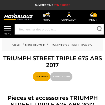
SUMMER TIME
J'EN PROFITE
0
MOTO
CONNEXION
PANIER
CASQUE MOTO
MENU
ÉQUIPEMENT MOTO HOMME
Accueil
Moto TRIUMPH
TRIUMPH 675 STREET TRIPLE 675 ABS
ÉQUIPEMENT MOTO FEMME
TRIUMPH STREET TRIPLE 675 ABS
MX, ENDURO ET TRIAL
2017
HIGH TECH MOTO
MODIFIER
ENREGISTRER
AIRBAG MOTO
PIÈCES MOTO ET OUTILLAGE
Pièces et accessoires TRIUMPH
ACCESSOIRES MOTO
STREET TRIPLE 675 ABS 2017