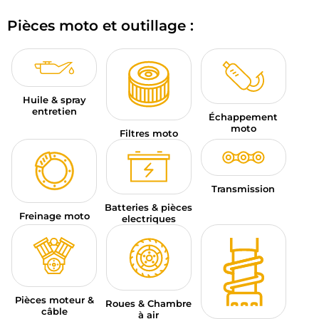
BAGAGERIE MOTO
Pièces moto et outillage :
PNEUS MOTO
SPORTSWEAR
Huile & spray
BONS PLANS ET PROMO
entretien
Échappement
moto
Filtres moto
CARTES CADEAUX
FR | EUR €
—
MODIFIER
Transmission
MARQUES
Batteries & pièces
Freinage moto
electriques
CONSEILS
NOUS CONTACTER
Pièces moteur &
Roues & Chambre
câble
à air