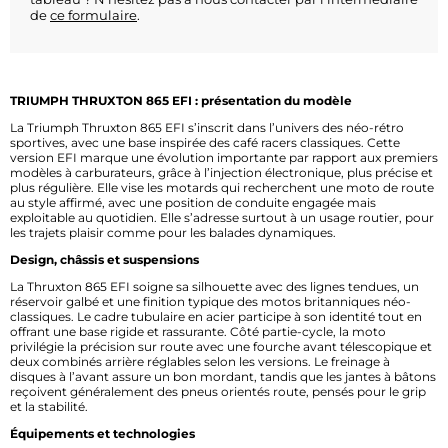
de
ce formulaire
.
TRIUMPH THRUXTON 865 EFI : présentation du modèle
La Triumph Thruxton 865 EFI s’inscrit dans l’univers des néo-rétro
sportives, avec une base inspirée des café racers classiques. Cette
version EFI marque une évolution importante par rapport aux premiers
modèles à carburateurs, grâce à l’injection électronique, plus précise et
plus régulière. Elle vise les motards qui recherchent une moto de route
au style affirmé, avec une position de conduite engagée mais
exploitable au quotidien. Elle s’adresse surtout à un usage routier, pour
les trajets plaisir comme pour les balades dynamiques.
Design, châssis et suspensions
La Thruxton 865 EFI soigne sa silhouette avec des lignes tendues, un
réservoir galbé et une finition typique des motos britanniques néo-
classiques. Le cadre tubulaire en acier participe à son identité tout en
offrant une base rigide et rassurante. Côté partie-cycle, la moto
privilégie la précision sur route avec une fourche avant télescopique et
deux combinés arrière réglables selon les versions. Le freinage à
disques à l’avant assure un bon mordant, tandis que les jantes à bâtons
reçoivent généralement des pneus orientés route, pensés pour le grip
et la stabilité.
Équipements et technologies