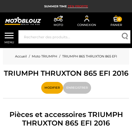
SUMMER TIME
J'EN PROFITE
0
MOTO
CONNEXION
PANIER
CASQUE MOTO
MENU
ÉQUIPEMENT MOTO HOMME
Accueil
Moto TRIUMPH
TRIUMPH 865 THRUXTON 865 EFI
ÉQUIPEMENT MOTO FEMME
TRIUMPH THRUXTON 865 EFI 2016
MX, ENDURO ET TRIAL
HIGH TECH MOTO
MODIFIER
ENREGISTRER
AIRBAG MOTO
PIÈCES MOTO ET OUTILLAGE
Pièces et accessoires TRIUMPH
THRUXTON 865 EFI 2016
ACCESSOIRES MOTO