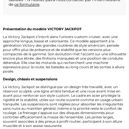
de
ce formulaire
.
Présentation du modèle VICTORY JACKPOT
La Victory Jackpot s’inscrit dans l’univers custom cruiser, avec une
approche longue, basse et valorisante. Ce modèle appartient à la
génération Victory des grandes routières de style américain, pensée
pour offrir plus de présence et de stabilité que les versions plus
compactes de la gamme. Son évolution met l’accent sur une silhouette
encore plus étirée, des finitions marquées et une position de conduite
détendue. Elle vise les motards qui recherchent une machine
expressive pour la route, les balades au long cours et les sorties à allure
posée.
Design, châssis et suspensions
La Victory Jackpot se distingue par un design très travaillé, avec un
réservoir sculpté, une ligne arrière tendue et une roue avant mise en
avant pour renforcer son style custom. Le cadre en acier privilégie la
rigidité et la stabilité, utiles sur route ouverte comme en usage urbain
tranquille. Les suspensions sont réglées pour absorber les irrégularités
sans nuire au maintien général, même si la priorité reste le confort de
roulage. Le freinage s’appuie sur des disques dimensionnés pour
contrôler efficacement la masse de l’ensemble. Les jantes larges,
souvent associées à des pneus à profil routier, participent à son allure
musclée et à son assise rassurante.