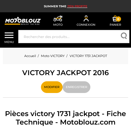
SUMMER TIME
J'EN PROFITE
0
MOTO
CONNEXION
PANIER
CASQUE MOTO
MENU
ÉQUIPEMENT MOTO HOMME
Accueil
Moto VICTORY
VICTORY 1731 JACKPOT
ÉQUIPEMENT MOTO FEMME
VICTORY JACKPOT 2016
MX, ENDURO ET TRIAL
HIGH TECH MOTO
MODIFIER
ENREGISTRER
AIRBAG MOTO
PIÈCES MOTO ET OUTILLAGE
Pièces victory 1731 jackpot - Fiche
Technique - Motoblouz.com
ACCESSOIRES MOTO