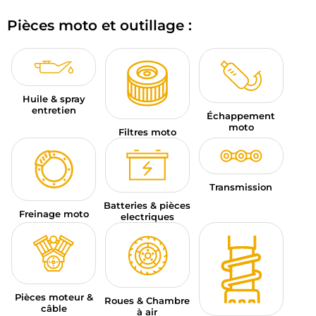
BAGAGERIE MOTO
Pièces moto et outillage :
PNEUS MOTO
SPORTSWEAR
Huile & spray
BONS PLANS ET PROMO
entretien
Échappement
moto
Filtres moto
CARTES CADEAUX
FR | EUR €
—
MODIFIER
Transmission
MARQUES
Batteries & pièces
Freinage moto
electriques
CONSEILS
NOUS CONTACTER
Pièces moteur &
Roues & Chambre
câble
à air