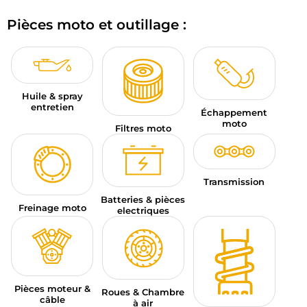
BAGAGERIE MOTO
Pièces moto et outillage :
PNEUS MOTO
SPORTSWEAR
Huile & spray
BONS PLANS ET PROMO
entretien
Échappement
moto
Filtres moto
CARTES CADEAUX
FR | EUR €
—
MODIFIER
Transmission
MARQUES
Batteries & pièces
Freinage moto
electriques
CONSEILS
NOUS CONTACTER
Pièces moteur &
Roues & Chambre
câble
à air