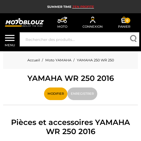
SUMMER TIME
J'EN PROFITE
0
MOTO
CONNEXION
PANIER
CASQUE MOTO
MENU
ÉQUIPEMENT MOTO HOMME
Accueil
Moto YAMAHA
YAMAHA 250 WR 250
ÉQUIPEMENT MOTO FEMME
YAMAHA WR 250 2016
MX, ENDURO ET TRIAL
HIGH TECH MOTO
MODIFIER
ENREGISTRER
AIRBAG MOTO
PIÈCES MOTO ET OUTILLAGE
Pièces et accessoires YAMAHA
WR 250 2016
ACCESSOIRES MOTO