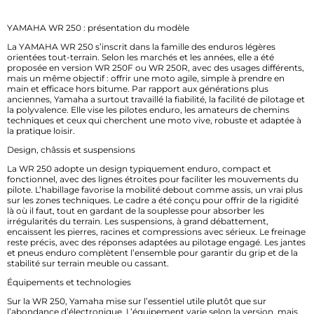
YAMAHA WR 250 : présentation du modèle
La YAMAHA WR 250 s’inscrit dans la famille des enduros légères
orientées tout-terrain. Selon les marchés et les années, elle a été
proposée en version WR 250F ou WR 250R, avec des usages différents,
mais un même objectif : offrir une moto agile, simple à prendre en
main et efficace hors bitume. Par rapport aux générations plus
anciennes, Yamaha a surtout travaillé la fiabilité, la facilité de pilotage et
la polyvalence. Elle vise les pilotes enduro, les amateurs de chemins
techniques et ceux qui cherchent une moto vive, robuste et adaptée à
la pratique loisir.
Design, châssis et suspensions
La WR 250 adopte un design typiquement enduro, compact et
fonctionnel, avec des lignes étroites pour faciliter les mouvements du
pilote. L’habillage favorise la mobilité debout comme assis, un vrai plus
sur les zones techniques. Le cadre a été conçu pour offrir de la rigidité
là où il faut, tout en gardant de la souplesse pour absorber les
irrégularités du terrain. Les suspensions, à grand débattement,
encaissent les pierres, racines et compressions avec sérieux. Le freinage
reste précis, avec des réponses adaptées au pilotage engagé. Les jantes
et pneus enduro complètent l’ensemble pour garantir du grip et de la
stabilité sur terrain meuble ou cassant.
Équipements et technologies
Sur la WR 250, Yamaha mise sur l’essentiel utile plutôt que sur
l’abondance d’électronique. L’équipement varie selon la version, mais