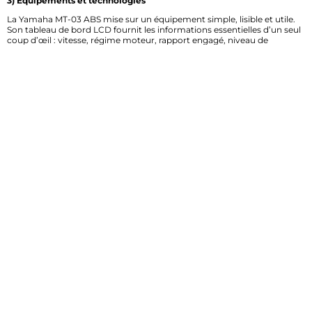
3) Équipements et technologies
La Yamaha MT-03 ABS mise sur un équipement simple, lisible et utile.
Son tableau de bord LCD fournit les informations essentielles d’un seul
coup d’œil : vitesse, régime moteur, rapport engagé, niveau de
carburant et témoins utiles au quotidien. La position de conduite,
légèrement relevée, aide à garder de la visibilité dans la circulation.
L’éclairage full LED améliore la perception de nuit et donne une
signature plus moderne. Sur cette moto, Yamaha privilégie la clarté
plutôt que la surcharge électronique. Pas de modes de conduite
complexes ici, mais une approche directe et rassurante. C’est un vrai
atout pour les motards qui veulent se concentrer sur le pilotage, avec
une machine facile à comprendre dès les premiers trajets.
4) Moteur et performances
La MT-03 ABS RH12 repose sur un bicylindre parallèle de 321 cm3,
refroidi par liquide, apprécié pour sa souplesse et sa montée en régime
vive. Avec une puissance adaptée au permis A2, elle offre un moteur
exploitable et homogène, capable de répondre sans brusquerie en ville
comme sur route. Le couple disponible à mi-régime facilite les relances
et rend la conduite plus fluide dans les embouteillages ou lors des
dépassements. L’embrayage est doux, ce qui limite la fatigue au
quotidien, et la gestion moteur favorise une accélération progressive.
Sur route, la moto montre un comportement sain, avec des vibrations
bien contenues pour cette catégorie. C’est une mécanique facile à
vivre, pensée pour rouler souvent, longtemps et avec confiance. La
combinaison moteur-châssis en fait une bonne base pour progresser
sereinement.
5) Innovation / particularité du modèle