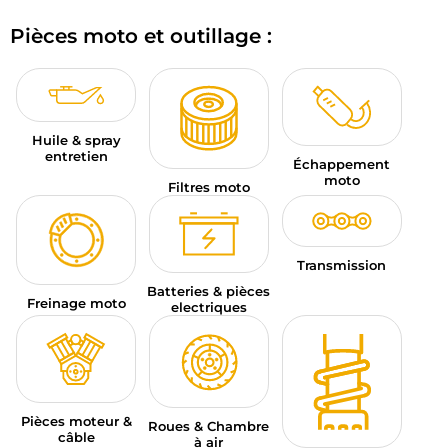
BAGAGERIE MOTO
Pièces moto et outillage :
PNEUS MOTO
SPORTSWEAR
Huile & spray
BONS PLANS ET PROMO
entretien
Échappement
moto
Filtres moto
CARTES CADEAUX
FR | EUR €
—
MODIFIER
Transmission
MARQUES
Batteries & pièces
Freinage moto
electriques
CONSEILS
NOUS CONTACTER
Pièces moteur &
Roues & Chambre
câble
à air