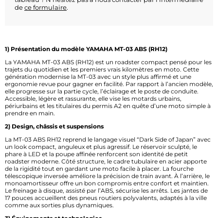
de
ce formulaire
.
1) Présentation du modèle YAMAHA MT-03 ABS (RH12)
La YAMAHA MT-03 ABS (RH12) est un roadster compact pensé pour les
trajets du quotidien et les premiers vrais kilomètres en moto. Cette
génération modernise la MT-03 avec un style plus affirmé et une
ergonomie revue pour gagner en facilité. Par rapport à l’ancien modèle,
elle progresse sur la partie cycle, l’éclairage et le poste de conduite.
Accessible, légère et rassurante, elle vise les motards urbains,
périurbains et les titulaires du permis A2 en quête d’une moto simple à
prendre en main.
2) Design, châssis et suspensions
La MT-03 ABS RH12 reprend le langage visuel “Dark Side of Japan” avec
un look compact, anguleux et plus agressif. Le réservoir sculpté, le
phare à LED et la poupe affinée renforcent son identité de petit
roadster moderne. Côté structure, le cadre tubulaire en acier apporte
de la rigidité tout en gardant une moto facile à placer. La fourche
télescopique inversée améliore la précision de train avant. À l’arrière, le
monoamortisseur offre un bon compromis entre confort et maintien.
Le freinage à disque, assisté par l’ABS, sécurise les arrêts. Les jantes de
17 pouces accueillent des pneus routiers polyvalents, adaptés à la ville
comme aux sorties plus dynamiques.