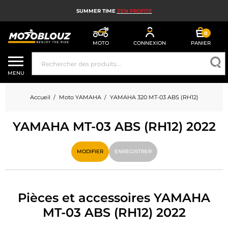
SUMMER TIME
J'EN PROFITE
0
MOTO
CONNEXION
PANIER
CASQUE MOTO
MENU
ÉQUIPEMENT MOTO HOMME
Accueil
Moto YAMAHA
YAMAHA 320 MT-03 ABS (RH12)
ÉQUIPEMENT MOTO FEMME
YAMAHA MT-03 ABS (RH12) 2022
MX, ENDURO ET TRIAL
HIGH TECH MOTO
MODIFIER
ENREGISTRER
AIRBAG MOTO
PIÈCES MOTO ET OUTILLAGE
Pièces et accessoires YAMAHA
MT-03 ABS (RH12) 2022
ACCESSOIRES MOTO