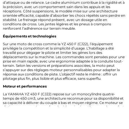
d’attaque ou de relance. Le cadre aluminium contribue à la rigidité et à
la précision, avec un comportement sain dans les appuis et les
réceptions. Côté suspensions, le modèle mise sur une architecture
orientée efficacité, capable d’absorber les chocs répétés sans perdre en
stabilité. Le freinage répond présent, avec un dosage utile en
conditions de cross. Les jantes légères et les pneus à crampons
renforcent l’adhérence sur terrain meuble.
Équipements et technologies
Sur une moto de cross comme la YZ 450 F (CJ22), l’équipement
privilégie la compétition et la simplicité d’usage. L’habillage a été
travaillé pour dégager le pilote et limiter les gênes lors des
déplacements sur la machine. Les commandes sont pensées pour une
prise en main rapide, avec une ergonomie adaptée à la conduite tout-
terrain. Selon les versions et préparations associées, la moto peut
s’appuyer sur des réglages moteur personnalisables pour adapter la
réponse aux conditions de piste. L’objectif reste le même : offrir un
pilotage plus fin, plus lisible et plus efficace, sans superflu.
Moteur et performances
La YAMAHA YZ 450 F (CJ22) repose sur un monocylindre quatre-
temps de 450 cm3, une architecture reconnue pour sa disponibilité et
sa capacité à délivrer du couple à bas et moyen régime. Ce moteur se
distingue par une réponse franche à la poignée, utile pour relancer fort
à la sortie des virages et conserver de la vitesse sur les portions
techniques. Le comportement global vise un équilibre entre puissance
exploitable et précision de pilotage. La gestion moteur favorise une
accélération nette, avec une montée en régime linéaire et efficace. Sur
terrain cross, cela se traduit par un vrai gain en contrôle, notamment