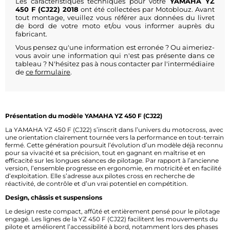
Les caractéristiques techniques pour votre
YAMAHA YZ
450 F (CJ22) 2018
ont été collectées par Motoblouz. Avant
tout montage, veuillez vous référer aux données du livret
de bord de votre moto et/ou vous informer auprès du
fabricant.
Vous pensez qu'une information est erronée ? Ou aimeriez-
vous avoir une information qui n'est pas présente dans ce
tableau ? N'hésitez pas à nous contacter par l'intermédiaire
de
ce formulaire
.
Présentation du modèle YAMAHA YZ 450 F (CJ22)
La YAMAHA YZ 450 F (CJ22) s’inscrit dans l’univers du motocross, avec
une orientation clairement tournée vers la performance en tout-terrain
fermé. Cette génération poursuit l’évolution d’un modèle déjà reconnu
pour sa vivacité et sa précision, tout en gagnant en maîtrise et en
efficacité sur les longues séances de pilotage. Par rapport à l’ancienne
version, l’ensemble progresse en ergonomie, en motricité et en facilité
d’exploitation. Elle s’adresse aux pilotes cross en recherche de
réactivité, de contrôle et d’un vrai potentiel en compétition.
Design, châssis et suspensions
Le design reste compact, affûté et entièrement pensé pour le pilotage
engagé. Les lignes de la YZ 450 F (CJ22) facilitent les mouvements du
pilote et améliorent l’accessibilité à bord, notamment lors des phases