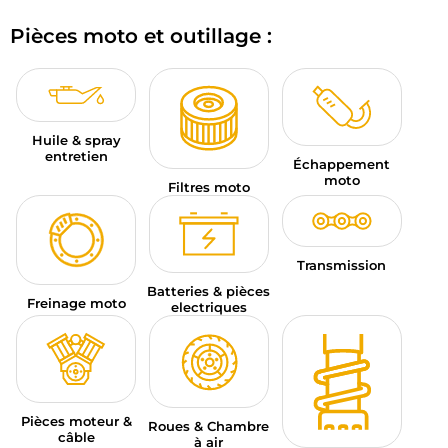
BAGAGERIE MOTO
Pièces moto et outillage :
PNEUS MOTO
SPORTSWEAR
Huile & spray
BONS PLANS ET PROMO
entretien
Échappement
moto
Filtres moto
CARTES CADEAUX
FR | EUR €
—
MODIFIER
Transmission
MARQUES
Batteries & pièces
Freinage moto
electriques
CONSEILS
NOUS CONTACTER
Pièces moteur &
Roues & Chambre
câble
à air