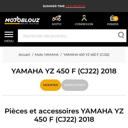
SUMMER TIME
J'EN PROFITE
0
MOTO
CONNEXION
PANIER
CASQUE MOTO
MENU
ÉQUIPEMENT MOTO HOMME
Accueil
Moto YAMAHA
YAMAHA 450 YZ 450 F (CJ22)
ÉQUIPEMENT MOTO FEMME
YAMAHA YZ 450 F (CJ22) 2018
MX, ENDURO ET TRIAL
HIGH TECH MOTO
MODIFIER
ENREGISTRER
AIRBAG MOTO
PIÈCES MOTO ET OUTILLAGE
Pièces et accessoires YAMAHA YZ
450 F (CJ22) 2018
ACCESSOIRES MOTO