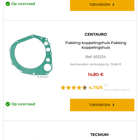
Op voorraad
TOEVOEGEN
CENTAURO
Pakking koppelingshuis Pakking
koppelingshuis
Ref: 651234
Aanbevolen verkoopprijs:
15,66 €
14,80 €
(4
4.75/5
beoordelingen)
Op voorraad
TOEVOEGEN
TECNIUM