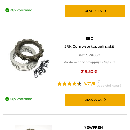
Op voorraad
TOEVOEGEN
EBC
SRK Complete koppelingskit
Ref: SRK038
Aanbevolen verkoopprijs:
236,02 €
219,50 €
(7
4.71/5
beoordelingen)
Op voorraad
TOEVOEGEN
NEWFREN