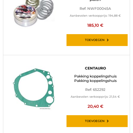
Ref: NWF00045A
Aanbevolen verkoopprijs:
194,88 €
185,10 €
TOEVOEGEN
CENTAURO
Pakking koppelingshuis
Pakking koppelingshuis
Ref: 652292
Aanbevolen verkoopprijs:
21,54 €
20,40 €
TOEVOEGEN