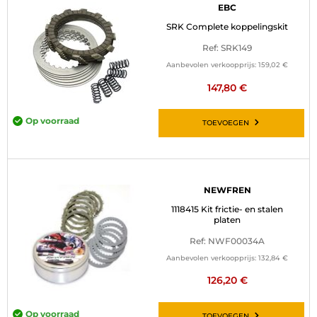
EBC
SRK Complete koppelingskit
Ref: SRK149
Aanbevolen verkoopprijs:
159,02 €
147,80 €
Op voorraad
TOEVOEGEN
NEWFREN
1118415 Kit frictie- en stalen
platen
Ref: NWF00034A
Aanbevolen verkoopprijs:
132,84 €
126,20 €
Op voorraad
TOEVOEGEN