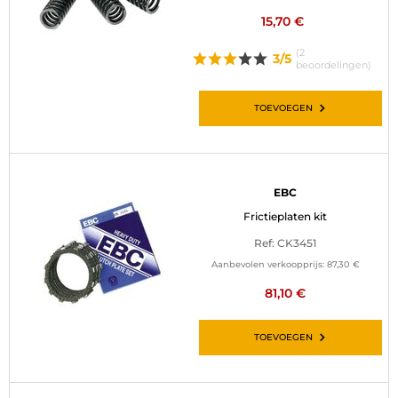
15,70 €
(2
3/5
beoordelingen)
TOEVOEGEN
EBC
Frictieplaten kit
Ref: CK3451
Aanbevolen verkoopprijs:
87,30 €
81,10 €
TOEVOEGEN