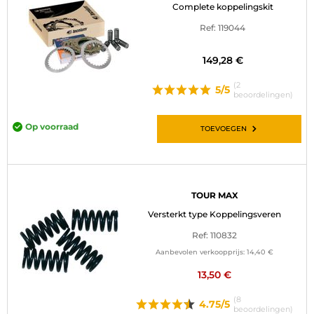
Complete koppelingskit
Ref: 119044
149,28 €
(2
5/5
beoordelingen)
Op voorraad
TOEVOEGEN
TOUR MAX
Versterkt type Koppelingsveren
Ref: 110832
Aanbevolen verkoopprijs:
14,40 €
13,50 €
(8
4.75/5
beoordelingen)