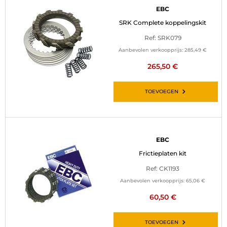
EBC
SRK Complete koppelingskit
Ref: SRK079
Aanbevolen verkoopprijs:
285,49 €
265,50 €
TOEVOEGEN
EBC
Frictieplaten kit
Ref: CK1193
Aanbevolen verkoopprijs:
65,06 €
60,50 €
TOEVOEGEN