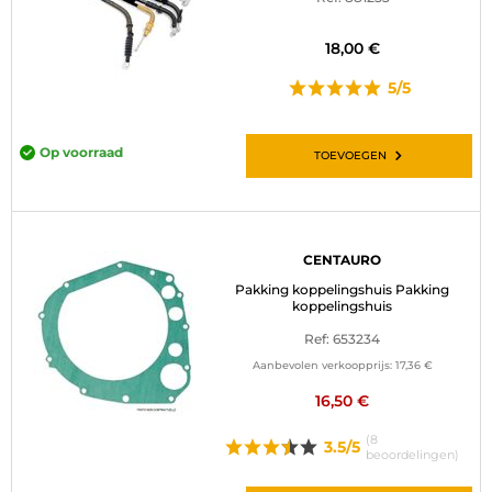
BAGAGE
18,00 €
SPORTKLEDING
5/5
AANBIEDINGEN EN GOEDE DEALS
Op voorraad
TOEVOEGEN
CADEAUBONNEN
NL | EUR €
—
WIJZIGEN
CENTAURO
MERKEN
Pakking koppelingshuis Pakking
koppelingshuis
CONTACT MET ONS OPNEMEN
Ref: 653234
Aanbevolen verkoopprijs:
17,36 €
16,50 €
(8
3.5/5
beoordelingen)