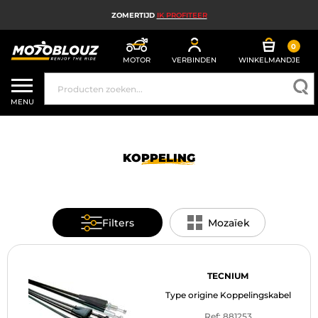
ZOMERTIJD
IK PROFITEER
0
MOTOR
VERBINDEN
WINKELMANDJE
MOTORHELM
MENU
MOTORUITRUSTING HEREN
MOTORUITRUSTING DAMES
KOPPELING
MX, ENDURO EN TRAIL
HIGH TECH MOTORFIETS
Filters
Mozaïek
MOTORAIRBAG
MOTORONDERDELEN EN GEREEDSCHAP
TECNIUM
Type origine Koppelingskabel
MOTORACCESSOIRES
Ref: 881253