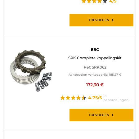
4/5
TOEVOEGEN
EBC
SRK Complete koppelingskit
Ref: SRK062
Aanbevolen verkoopprijs:
185,27 €
172,30 €
(4
4.75/5
beoordelingen)
TOEVOEGEN