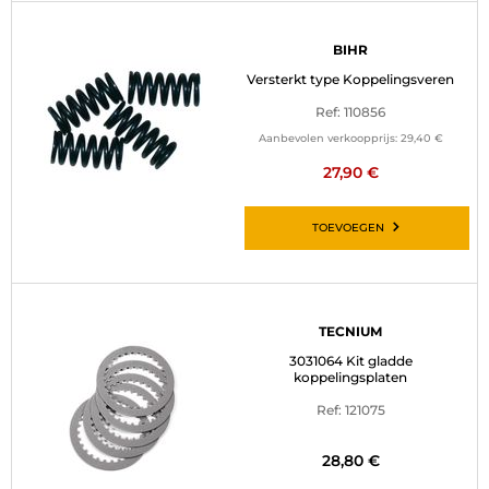
BIHR
Versterkt type Koppelingsveren
Ref: 110856
Aanbevolen verkoopprijs:
29,40 €
27,90 €
TOEVOEGEN
TECNIUM
3031064 Kit gladde
koppelingsplaten
Ref: 121075
28,80 €