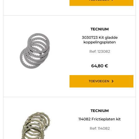
TECNIUM
3030723 Kit gladde
koppelingsplaten
Ref: 123082
64,80 €
TOEVOEGEN
TECNIUM
114082 Frictieplaten kit
Ref: 114082