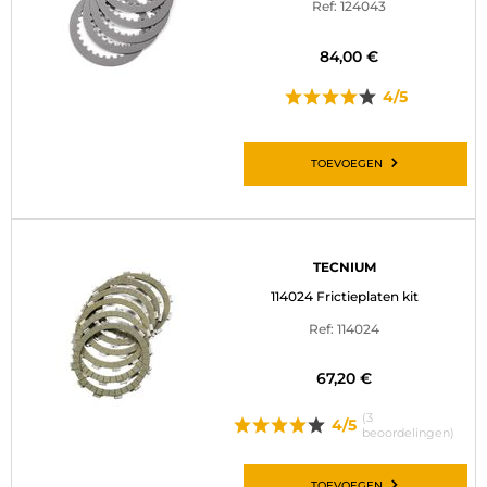
Ref: 124043
84,00 €
4/5
TOEVOEGEN
TECNIUM
114024 Frictieplaten kit
Ref: 114024
67,20 €
(3
4/5
beoordelingen)
TOEVOEGEN