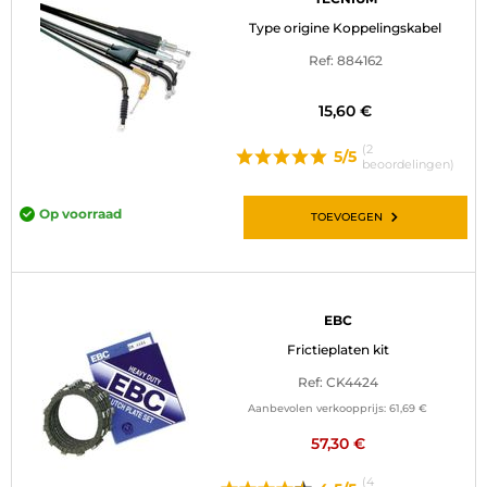
Type origine Koppelingskabel
Ref: 884162
15,60 €
(2
5/5
beoordelingen)
Op voorraad
TOEVOEGEN
EBC
Frictieplaten kit
Ref: CK4424
Aanbevolen verkoopprijs:
61,69 €
57,30 €
(4