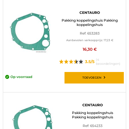
CENTAURO
Pakking koppelingshuis Pakking
koppelingshuis
Ref: 653283
Aanbevolen verkoopprijs:
17,23 €
16,30 €
(4
3.5/5
beoordelingen)
Op voorraad
TOEVOEGEN
CENTAURO
Pakking koppelingshuis
Pakking koppelingshuis
Ref: 654233