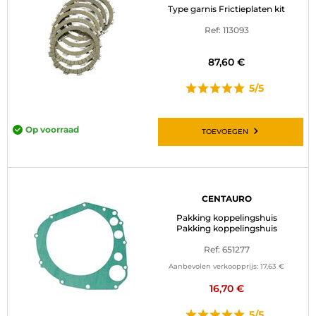
Type garnis Frictieplaten kit
Ref: 113093
87,60 €
5/5
Op voorraad
TOEVOEGEN
CENTAURO
Pakking koppelingshuis
Pakking koppelingshuis
Ref: 651277
Aanbevolen verkoopprijs:
17,63 €
16,70 €
5/5