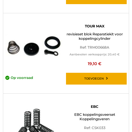
TOUR MAX
revisieset blok Reparatiekit voor
koppelingcylinder
Ref: TRM00668A
Aanbevolen verkoopprijs:
20,40 €
19,10 €
Op voorraad
TOEVOEGEN
EBC
EBC koppelingsveerset
Koppelingsveren
Ref: CSK033