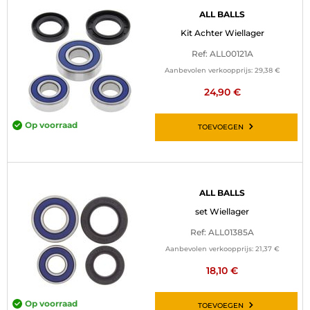
ALL BALLS
Kit Achter Wiellager
Ref: ALL00121A
Aanbevolen verkoopprijs:
29,38 €
24,90 €
Op voorraad
TOEVOEGEN
ALL BALLS
set Wiellager
Ref: ALL01385A
Aanbevolen verkoopprijs:
21,37 €
18,10 €
Op voorraad
TOEVOEGEN