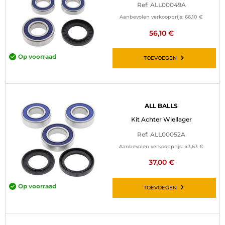
Ref: ALL00049A
Aanbevolen verkoopprijs:
66,10 €
56,10 €
Op voorraad
TOEVOEGEN
ALL BALLS
Kit Achter Wiellager
Ref: ALL00052A
Aanbevolen verkoopprijs:
43,63 €
37,00 €
Op voorraad
TOEVOEGEN