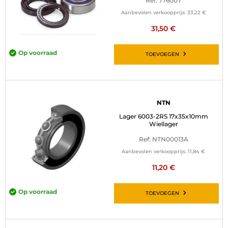
Ref: 776007
Aanbevolen verkoopprijs:
33,22 €
31,50 €
Op voorraad
TOEVOEGEN
NTN
Lager 6003-2RS 17x35x10mm
Wiellager
Ref: NTN00013A
Aanbevolen verkoopprijs:
11,84 €
11,20 €
Op voorraad
TOEVOEGEN