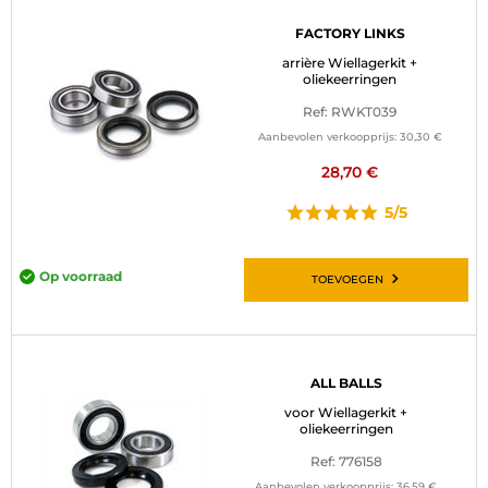
FACTORY LINKS
arrière Wiellagerkit +
oliekeerringen
Ref: RWKT039
Aanbevolen verkoopprijs:
30,30 €
28,70 €
5/5
Op voorraad
TOEVOEGEN
ALL BALLS
voor Wiellagerkit +
oliekeerringen
Ref: 776158
Aanbevolen verkoopprijs:
36,59 €