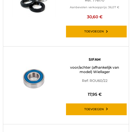
Ref: 776170
Aanbevolen verkoopprijs:
36,07 €
30,60 €
TOEVOEGEN
SIFAM
voor/achter (afhankelijk van
model) Wiellager
Ref: ROU60/22
17,95 €
TOEVOEGEN