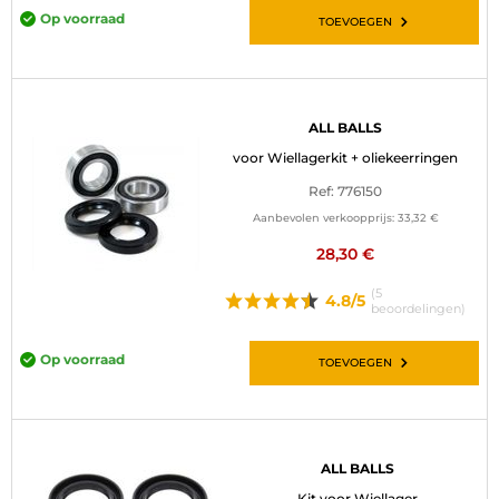
Op voorraad
TOEVOEGEN
ALL BALLS
voor Wiellagerkit + oliekeerringen
Ref: 776150
Aanbevolen verkoopprijs:
33,32 €
28,30 €
(5
4.8/5
beoordelingen)
Op voorraad
TOEVOEGEN
ALL BALLS
Kit voor Wiellager