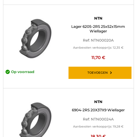
NTN
Lager 6205-2RS 25x52x15mm
Wiellager
Ref: NTN00020A
Aanbevolen verkoopprijs:
12,35 €
11,70 €
Op voorraad
TOEVOEGEN
NTN
6904-2RS 20X37X9 Wiellager
Ref: NTN00024A
Aanbevolen verkoopprijs:
19,28 €
18,30 €