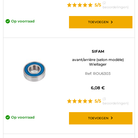
(2
5/5
beoordelingen)
Op voorraad
TOEVOEGEN
SIFAM
avant/arrière (selon modèle)
Wiellager
Ref: ROU6303
6,08 €
(3
5/5
beoordelingen)
Op voorraad
TOEVOEGEN