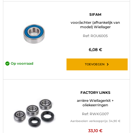
SIFAM
voor/achter (afhankelijk van
model) Wiellager
Ref: ROU6005
6,08 €
Op voorraad
TOEVOEGEN
FACTORY LINKS
arrière Wiellagerkit +
oliekeerringen
Ref: RWKG007
Aanbevolen verkoopprijs:
34,90 €
33,10 €