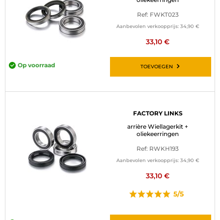
Ref: FWKT023
Aanbevolen verkoopprijs:
34,90 €
33,10 €
Op voorraad
TOEVOEGEN
FACTORY LINKS
arrière Wiellagerkit +
oliekeerringen
Ref: RWKH193
Aanbevolen verkoopprijs:
34,90 €
33,10 €
5/5