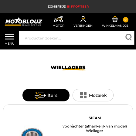
ZOMERTIJD
IK PROFITEER
0
MOTOR
VERBINDEN
WINKELMANDJE
MOTORHELM
MENU
MOTORUITRUSTING HEREN
MOTORUITRUSTING DAMES
WIELLAGERS
MX, ENDURO EN TRAIL
HIGH TECH MOTORFIETS
Filters
Mozaïek
MOTORAIRBAG
MOTORONDERDELEN EN GEREEDSCHAP
SIFAM
voor/achter (afhankelijk van model)
MOTORACCESSOIRES
Wiellager