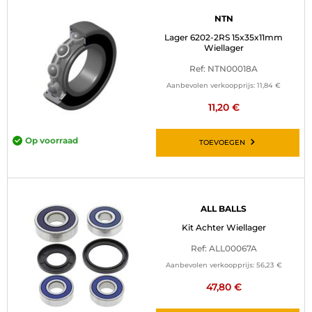
NTN
Lager 6202-2RS 15x35x11mm
Wiellager
Ref: NTN00018A
Aanbevolen verkoopprijs:
11,84 €
11,20 €
Op voorraad
TOEVOEGEN
ALL BALLS
Kit Achter Wiellager
Ref: ALL00067A
Aanbevolen verkoopprijs:
56,23 €
47,80 €