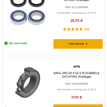
Ref: ALL00058A
Aanbevolen verkoopprijs:
31,49 €
26,70 €
5/5
Op voorraad
TOEVOEGEN
NTN
6304-2RS 20 X 52 X 15 DUBBELE
DICHTING Wiellager
Ref: NTN00061A
Aanbevolen verkoopprijs:
12,35 €
11,70 €