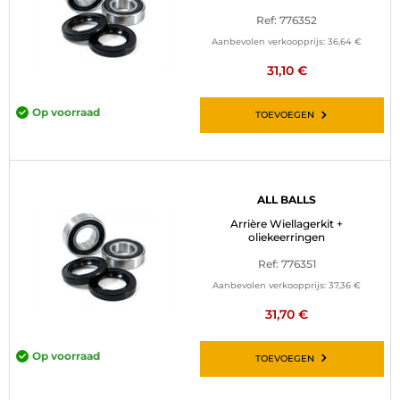
Ref: 776352
Aanbevolen verkoopprijs:
36,64 €
31,10 €
Op voorraad
TOEVOEGEN
ALL BALLS
Arrière Wiellagerkit +
oliekeerringen
Ref: 776351
Aanbevolen verkoopprijs:
37,36 €
31,70 €
Op voorraad
TOEVOEGEN