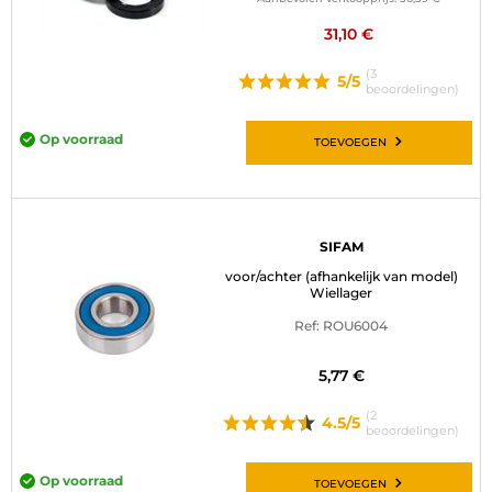
31,10 €
(3
5/5
beoordelingen)
Op voorraad
TOEVOEGEN
SIFAM
voor/achter (afhankelijk van model)
Wiellager
Ref: ROU6004
5,77 €
(2
4.5/5
beoordelingen)
Op voorraad
TOEVOEGEN