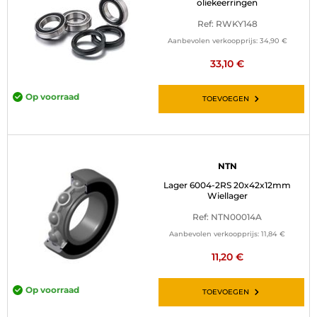
oliekeerringen
Ref: RWKY148
Aanbevolen verkoopprijs:
34,90 €
33,10 €
Op voorraad
TOEVOEGEN
NTN
Lager 6004-2RS 20x42x12mm
Wiellager
Ref: NTN00014A
Aanbevolen verkoopprijs:
11,84 €
11,20 €
Op voorraad
TOEVOEGEN