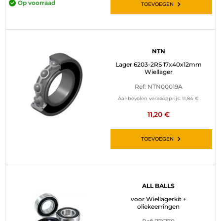
Op voorraad
TOEVOEGEN
NTN
Lager 6203-2RS 17x40x12mm
Wiellager
Ref: NTN00019A
Aanbevolen verkoopprijs:
11,84 €
11,20 €
TOEVOEGEN
ALL BALLS
voor Wiellagerkit +
oliekeerringen