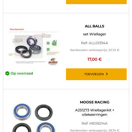
ALL BALLS
set Wiellager
Ref: ALL01394A
Aanbevolen verkoopprijs:
20,10 €
17,00 €
Op voorraad
TOEVOEGEN
MOOSE RACING
A251273 Wiellagerkit +
oliekeerringen
Ref: ME06214A
Aanbevolen verkoopprijs:
28,74 €