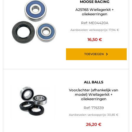
MOOSE RACING
A251165 Wiellagerkit +
oliekeerringen
Ref: ME04420A
Aanbevolen verkoopprijs:
17,94 €
16,50 €
TOEVOEGEN
ALL BALLS
Voor/achter (afhankelijk van
model) Wiellagerkit +
oliekeerringen
Ref: 776339
Aanbevolen verkoopprijs:
30,85 €
26,20 €