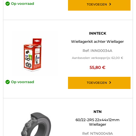
Op voorraad
TOEVOEGEN
INNTECK
Wiellagerkit achter Wiellager
Ref: INN00034A
Aanbevolen verkoopprijs:
62,00 €
55,80 €
Op voorraad
TOEVOEGEN
NTN
60/22-2RS 22x44x12mm
Wiellager
Ref: NTN00049A