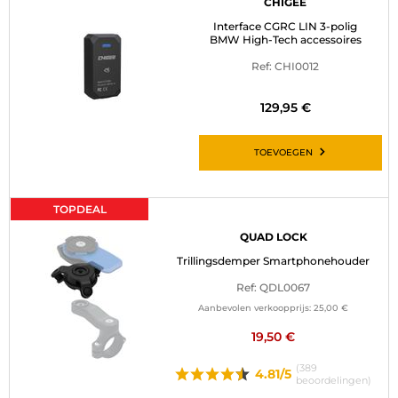
CHIGEE
Interface CGRC LIN 3-polig
BMW High-Tech accessoires
Ref: CHI0012
129,95 €
TOEVOEGEN
TOPDEAL
QUAD LOCK
Trillingsdemper Smartphonehouder
Ref: QDL0067
Aanbevolen verkoopprijs:
25,00 €
19,50 €
(389
4.81/5
beoordelingen)