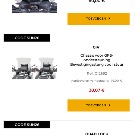
60,00 €
TOEVOEGEN
CODE SUN26
GIVI
Chassis voor GPS-
ondersteuning
Bevestigingsstang voor stuur
Ref: GI2592
Aanbevolen verkoopprijs:
46,00 €
38,07 €
TOEVOEGEN
CODE SUN26
QUAD LOCK