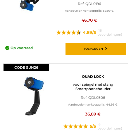
Ref: QDL0196
BAGAGE
Aanbevolen verkoopprijs:
59,99 €
SPORTKLEDING
46,70 €
(18
AANBIEDINGEN EN GOEDE DEALS
4.89/5
beoordelingen)
CADEAUBONNEN
Op voorraad
TOEVOEGEN
NL | EUR €
—
WIJZIGEN
CODE SUN26
MERKEN
QUAD LOCK
voor spiegel met stang
CONTACT MET ONS OPNEMEN
Smartphonehouder
Ref: QDL0306
Aanbevolen verkoopprijs:
44,99 €
36,89 €
(6
5/5
beoordelingen)