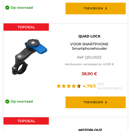
Op voorraad
TOEVOEGEN
TOPDEAL
QUAD LOCK
VOOR SMARTPHONE
Smartphonehouder
Ref: QDL0022
Aanbevolen verkoopprijs:
49,99 €
38,90 €
(823
4.78/5
beoordelingen)
Op voorraad
TOEVOEGEN
TOPDEAL
MOTOBLOUZ