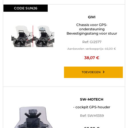
CODE SUN26
GIVI
Chassis voor GPS-
ondersteuning
Bevestigingsstang voor stuur
Ref: GI2577
Aanbevolen verkoopprijs:
46,00 €
38,07 €
TOEVOEGEN
SW-MOTECH
- cockpit GPS-houder
Ref: SWM1359