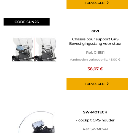
TOEVOEGEN
CODE SUN26
GIVI
Chassis pour support GPS
Bevestigingsstang voor stuur
Ref: GI1851
Aanbevolen verkoopprijs:
46,00 €
38,07 €
TOEVOEGEN
SW-MOTECH
- cockpit GPS-houder
Ref: SWM0741