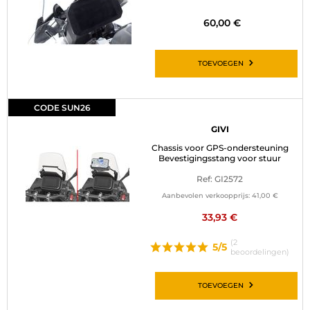
60,00 €
TOEVOEGEN
CODE SUN26
GIVI
Chassis voor GPS-ondersteuning
Bevestigingsstang voor stuur
Ref: GI2572
Aanbevolen verkoopprijs:
41,00 €
33,93 €
(2
5/5
beoordelingen)
TOEVOEGEN