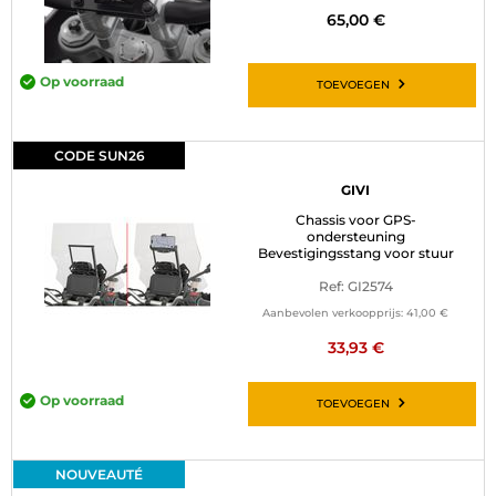
65,00 €
Op voorraad
TOEVOEGEN
CODE SUN26
GIVI
Chassis voor GPS-
ondersteuning
Bevestigingsstang voor stuur
Ref: GI2574
Aanbevolen verkoopprijs:
41,00 €
33,93 €
Op voorraad
TOEVOEGEN
NOUVEAUTÉ