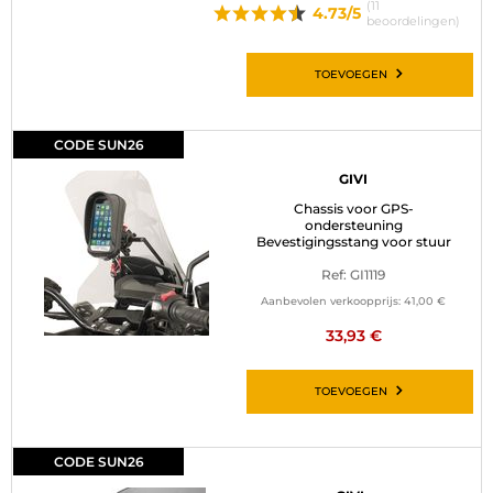
(11
4.73/5
beoordelingen)
TOEVOEGEN
CODE SUN26
GIVI
Chassis voor GPS-
ondersteuning
Bevestigingsstang voor stuur
Ref: GI1119
Aanbevolen verkoopprijs:
41,00 €
33,93 €
TOEVOEGEN
CODE SUN26