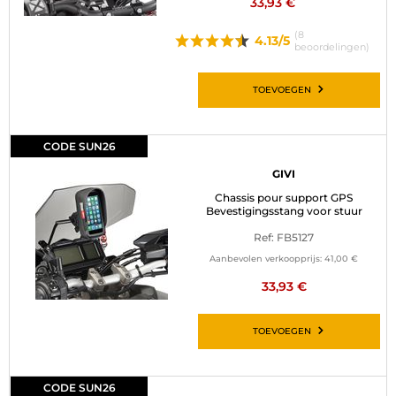
33,93 €
(8
4.13/5
beoordelingen)
TOEVOEGEN
CODE SUN26
GIVI
Chassis pour support GPS
Bevestigingsstang voor stuur
Ref: FB5127
Aanbevolen verkoopprijs:
41,00 €
33,93 €
TOEVOEGEN
CODE SUN26