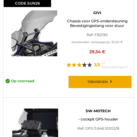
CODE SUN26
GIVI
Chassis voor GPS-ondersteuning
Bevestigingsstang voor stuur
Ref: FB2130
Aanbevolen verkoopprijs:
35,50 €
29,34 €
(2
3/5
beoordelingen)
Op voorraad
TOEVOEGEN
SW-MOTECH
- cockpit GPS-houder
Ref: GPS.11.646.10202/B