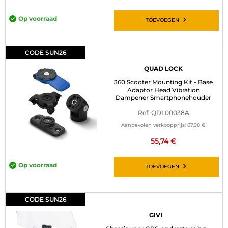
Op voorraad
TOEVOEGEN
CODE SUN26
QUAD LOCK
360 Scooter Mounting Kit - Base
Adaptor Head Vibration
Dampener Smartphonehouder
Ref: QDL00038A
Aanbevolen verkoopprijs:
67,98 €
55,74 €
Op voorraad
TOEVOEGEN
CODE SUN26
GIVI