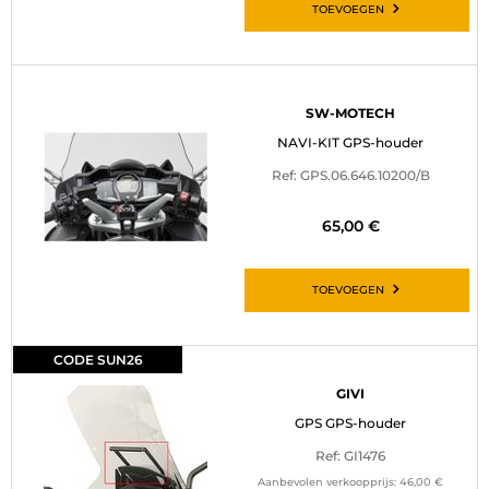
TOEVOEGEN
SW-MOTECH
NAVI-KIT GPS-houder
Ref: GPS.06.646.10200/B
65,00 €
TOEVOEGEN
CODE SUN26
GIVI
GPS GPS-houder
Ref: GI1476
Aanbevolen verkoopprijs:
46,00 €