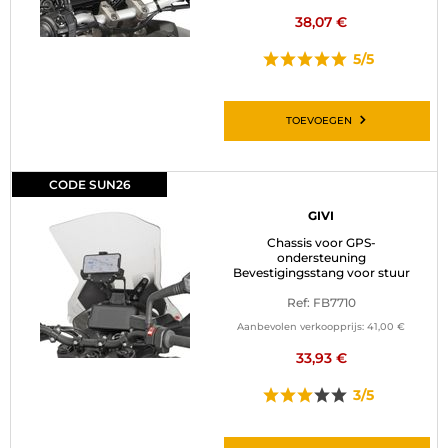
38,07 €
5/5
TOEVOEGEN
CODE SUN26
GIVI
Chassis voor GPS-
ondersteuning
Bevestigingsstang voor stuur
Ref: FB7710
Aanbevolen verkoopprijs:
41,00 €
33,93 €
3/5