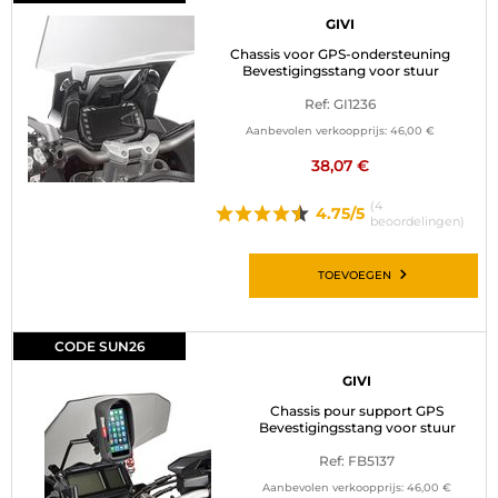
GIVI
Chassis voor GPS-ondersteuning
Bevestigingsstang voor stuur
Ref: GI1236
Aanbevolen verkoopprijs:
46,00 €
38,07 €
(4
4.75/5
beoordelingen)
TOEVOEGEN
CODE SUN26
GIVI
Chassis pour support GPS
Bevestigingsstang voor stuur
Ref: FB5137
Aanbevolen verkoopprijs:
46,00 €