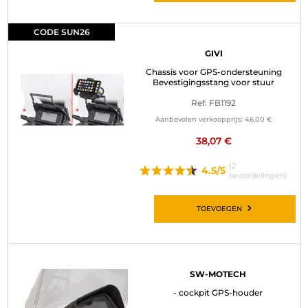
CODE SUN26
GIVI
Chassis voor GPS-ondersteuning
Bevestigingsstang voor stuur
Ref: FB1192
Aanbevolen verkoopprijs:
46,00 €
38,07 €
(2
4.5/5
beoordelingen)
TOEVOEGEN
SW-MOTECH
- cockpit GPS-houder