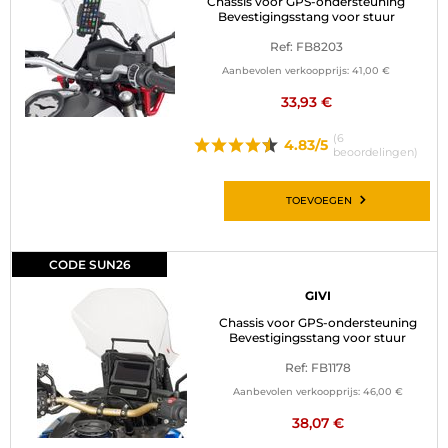
Chassis voor GPS-ondersteuning
Bevestigingsstang voor stuur
Ref: FB8203
Aanbevolen verkoopprijs:
41,00 €
33,93 €
(6
4.83/5
beoordelingen)
TOEVOEGEN
CODE SUN26
GIVI
Chassis voor GPS-ondersteuning
Bevestigingsstang voor stuur
Ref: FB1178
Aanbevolen verkoopprijs:
46,00 €
38,07 €