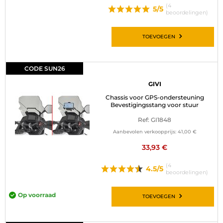
(4
5/5
beoordelingen)
TOEVOEGEN
CODE SUN26
GIVI
Chassis voor GPS-ondersteuning
Bevestigingsstang voor stuur
Ref: GI1848
Aanbevolen verkoopprijs:
41,00 €
33,93 €
(4
4.5/5
beoordelingen)
Op voorraad
TOEVOEGEN