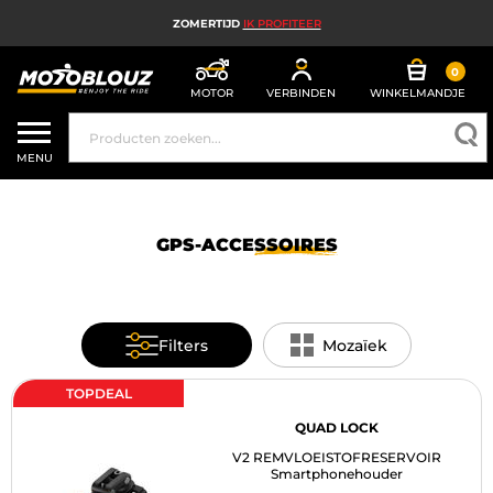
ZOMERTIJD
IK PROFITEER
0
MOTOR
VERBINDEN
WINKELMANDJE
MOTORHELM
MENU
MOTORUITRUSTING HEREN
MOTORUITRUSTING DAMES
GPS-ACCESSOIRES
MX, ENDURO EN TRAIL
HIGH TECH MOTORFIETS
Filters
Mozaïek
MOTORAIRBAG
TOPDEAL
MOTORONDERDELEN EN GEREEDSCHAP
QUAD LOCK
V2 REMVLOEISTOFRESERVOIR
MOTORACCESSOIRES
Smartphonehouder