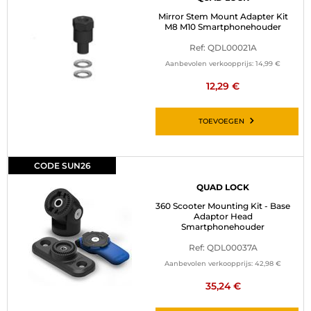
Mirror Stem Mount Adapter Kit
M8 M10 Smartphonehouder
Ref: QDL00021A
Aanbevolen verkoopprijs:
14,99 €
12,29 €
TOEVOEGEN
CODE SUN26
QUAD LOCK
360 Scooter Mounting Kit - Base
Adaptor Head
Smartphonehouder
Ref: QDL00037A
Aanbevolen verkoopprijs:
42,98 €
35,24 €