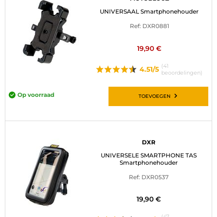
UNIVERSAAL Smartphonehouder
Ref: DXR0881
19,90 €
(41
4.51/5
beoordelingen)
Op voorraad
TOEVOEGEN
DXR
UNIVERSELE SMARTPHONE TAS
Smartphonehouder
Ref: DXR0537
19,90 €
(47