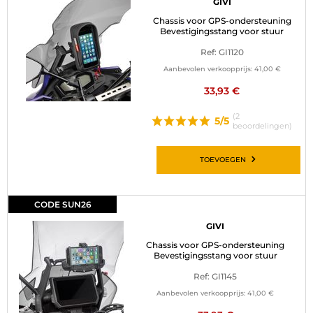
GIVI
Chassis voor GPS-ondersteuning
Bevestigingsstang voor stuur
Ref: GI1120
Aanbevolen verkoopprijs:
41,00 €
33,93 €
(2
5/5
beoordelingen)
TOEVOEGEN
CODE SUN26
GIVI
Chassis voor GPS-ondersteuning
Bevestigingsstang voor stuur
Ref: GI1145
Aanbevolen verkoopprijs:
41,00 €