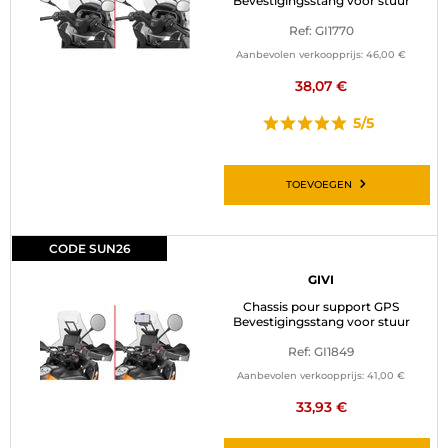
Bevestigingsstang voor stuur
Ref: GI1770
Aanbevolen verkoopprijs:
46,00 €
38,07 €
5/5
TOEVOEGEN
CODE SUN26
GIVI
Chassis pour support GPS
Bevestigingsstang voor stuur
Ref: GI1849
Aanbevolen verkoopprijs:
41,00 €
33,93 €