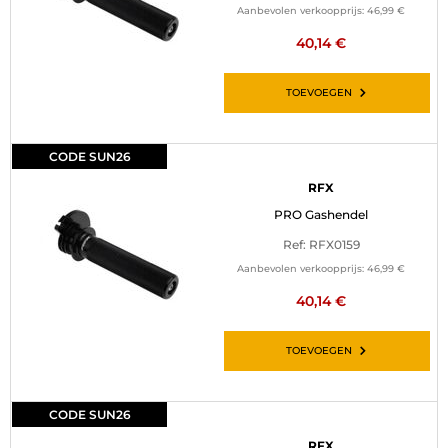
Aanbevolen verkoopprijs:
46,99 €
40,14 €
TOEVOEGEN
CODE SUN26
RFX
PRO Gashendel
Ref: RFX0159
Aanbevolen verkoopprijs:
46,99 €
40,14 €
TOEVOEGEN
CODE SUN26
RFX