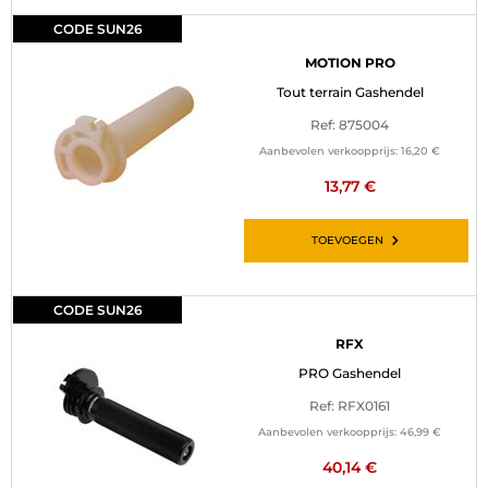
CODE SUN26
MOTION PRO
Tout terrain Gashendel
Ref: 875004
Aanbevolen verkoopprijs:
16,20 €
13,77 €
TOEVOEGEN
CODE SUN26
RFX
PRO Gashendel
Ref: RFX0161
Aanbevolen verkoopprijs:
46,99 €
40,14 €