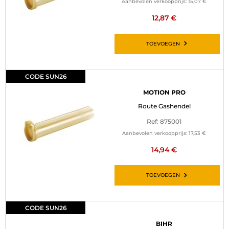
Aanbevolen verkoopprijs:
15,07 €
12,87 €
TOEVOEGEN
CODE SUN26
MOTION PRO
Route Gashendel
Ref: 875001
Aanbevolen verkoopprijs:
17,53 €
14,94 €
TOEVOEGEN
CODE SUN26
BIHR