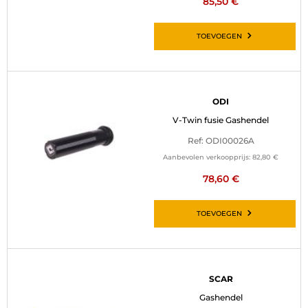
85,50 €
TOEVOEGEN
ODI
V-Twin fusie Gashendel
Ref: ODI00026A
Aanbevolen verkoopprijs:
82,80 €
78,60 €
TOEVOEGEN
SCAR
Gashendel