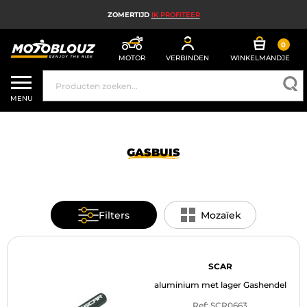
ZOMERTIJD
IK PROFITEER
0
MOTOR
VERBINDEN
WINKELMANDJE
MOTORHELM
MENU
MOTORUITRUSTING HEREN
MOTORUITRUSTING DAMES
GASBUIS
MX, ENDURO EN TRAIL
HIGH TECH MOTORFIETS
Filters
Mozaïek
MOTORAIRBAG
MOTORONDERDELEN EN GEREEDSCHAP
SCAR
aluminium met lager Gashendel
MOTORACCESSOIRES
Ref: SCR0663