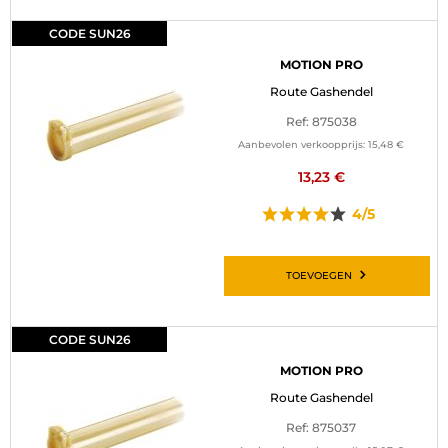
CODE SUN26
MOTION PRO
Route Gashendel
Ref: 875038
Aanbevolen verkoopprijs:
15,48 €
13,23 €
4/5
TOEVOEGEN
CODE SUN26
MOTION PRO
Route Gashendel
Ref: 875037