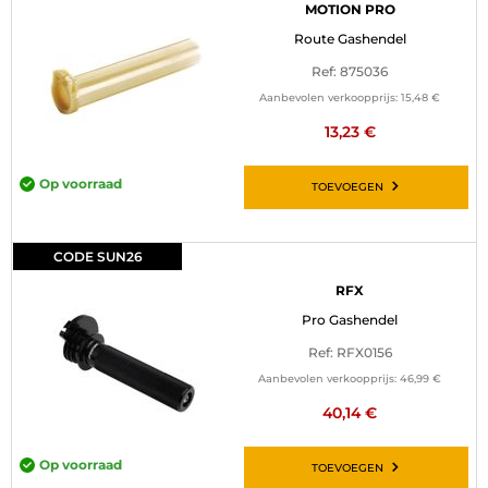
MOTION PRO
Route Gashendel
Ref: 875036
Aanbevolen verkoopprijs:
15,48 €
13,23 €
Op voorraad
TOEVOEGEN
CODE SUN26
RFX
Pro Gashendel
Ref: RFX0156
Aanbevolen verkoopprijs:
46,99 €
40,14 €
Op voorraad
TOEVOEGEN