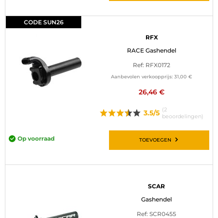
CODE SUN26
RFX
RACE Gashendel
Ref: RFX0172
Aanbevolen verkoopprijs:
31,00 €
26,46 €
(2
3.5/5
beoordelingen)
Op voorraad
TOEVOEGEN
SCAR
Gashendel
Ref: SCR0455