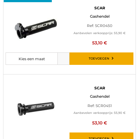
SCAR
Gashendel
Ref: SCR0450
Aanbevolen verkoopprijs:
55,90 €
53,10 €
TOEVOEGEN
Kies een maat
Selecteer de gewenste maat voordat u het artikel aan uw winkelwagen
SCAR
Gashendel
Ref: SCR0451
Aanbevolen verkoopprijs:
55,90 €
53,10 €
TOEVOEGEN