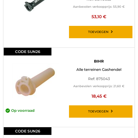
BAGAGE
Aanbevolen verkoopprijs:
55,90 €
53,10 €
SPORTKLEDING
TOEVOEGEN
AANBIEDINGEN EN GOEDE DEALS
CADEAUBONNEN
CODE SUN26
BIHR
NL | EUR €
—
WIJZIGEN
Alle terreinen Gashendel
MERKEN
Ref: 875043
Aanbevolen verkoopprijs:
21,60 €
CONTACT MET ONS OPNEMEN
18,45 €
Op voorraad
TOEVOEGEN
CODE SUN26