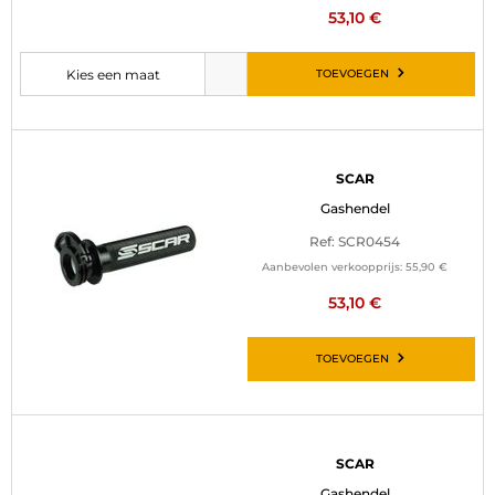
53,10 €
TOEVOEGEN
Kies een maat
Selecteer de gewenste maat voordat u het artikel aan uw winkelwagen
SCAR
Gashendel
Ref: SCR0454
Aanbevolen verkoopprijs:
55,90 €
53,10 €
TOEVOEGEN
SCAR
Gashendel