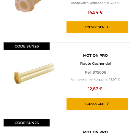
Aanbevolen verkoopprijs:
17,53 €
14,94 €
TOEVOEGEN
CODE SUN26
MOTION PRO
Route Gashendel
Ref: 875006
Aanbevolen verkoopprijs:
15,07 €
12,87 €
TOEVOEGEN
CODE SUN26
MOTION PRO