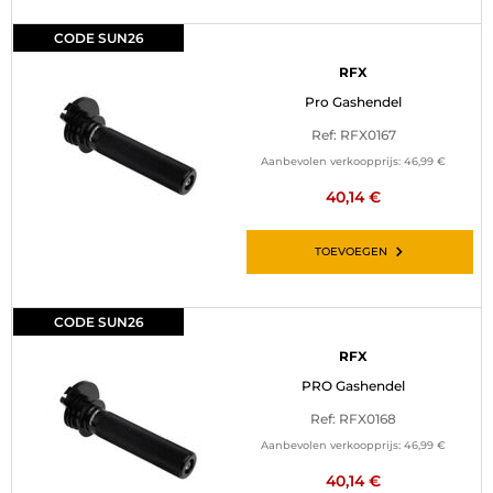
CODE SUN26
RFX
Pro Gashendel
Ref: RFX0167
Aanbevolen verkoopprijs:
46,99 €
40,14 €
TOEVOEGEN
CODE SUN26
RFX
PRO Gashendel
Ref: RFX0168
Aanbevolen verkoopprijs:
46,99 €
40,14 €