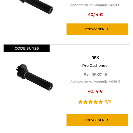
Aanbevolen verkoopprijs:
46,99 €
40,14 €
TOEVOEGEN
CODE SUN26
RFX
Pro Gashendel
Ref: RFX0149
Aanbevolen verkoopprijs:
46,99 €
40,14 €
5/5
TOEVOEGEN