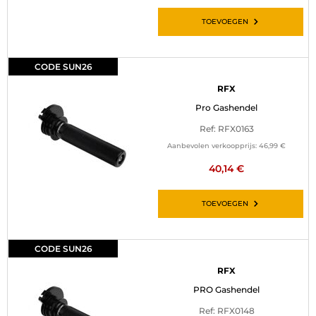
TOEVOEGEN
CODE SUN26
RFX
Pro Gashendel
Ref: RFX0163
Aanbevolen verkoopprijs:
46,99 €
40,14 €
TOEVOEGEN
CODE SUN26
RFX
PRO Gashendel
Ref: RFX0148