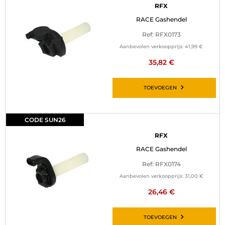
RFX
RACE Gashendel
Ref: RFX0173
Aanbevolen verkoopprijs:
41,99 €
35,82 €
TOEVOEGEN
CODE SUN26
RFX
RACE Gashendel
Ref: RFX0174
Aanbevolen verkoopprijs:
31,00 €
26,46 €
TOEVOEGEN