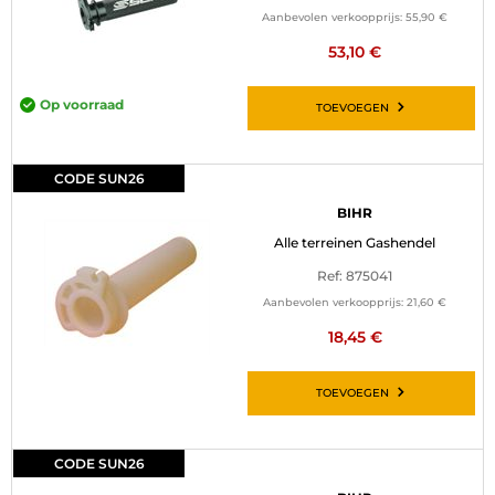
Aanbevolen verkoopprijs:
55,90 €
53,10 €
Op voorraad
TOEVOEGEN
CODE SUN26
BIHR
Alle terreinen Gashendel
Ref: 875041
Aanbevolen verkoopprijs:
21,60 €
18,45 €
TOEVOEGEN
CODE SUN26