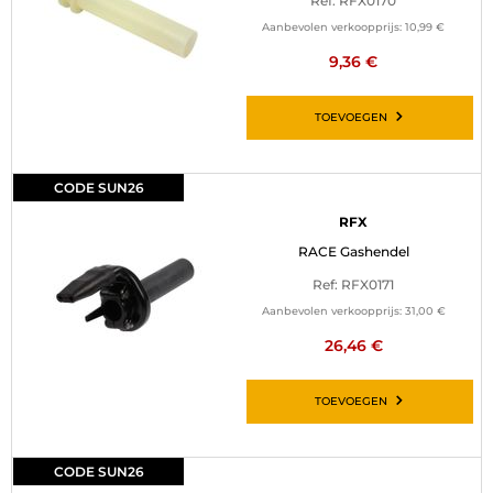
Ref: RFX0170
Aanbevolen verkoopprijs:
10,99 €
9,36 €
TOEVOEGEN
CODE SUN26
RFX
RACE Gashendel
Ref: RFX0171
Aanbevolen verkoopprijs:
31,00 €
26,46 €
TOEVOEGEN
CODE SUN26