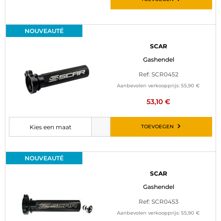
NOUVEAUTÉ
SCAR
Gashendel
Ref: SCR0452
Aanbevolen verkoopprijs:
55,90 €
53,10 €
TOEVOEGEN
Kies een maat
Selecteer de gewenste maat voordat u het artikel aan uw winkelwagen
NOUVEAUTÉ
SCAR
Gashendel
Ref: SCR0453
Aanbevolen verkoopprijs:
55,90 €