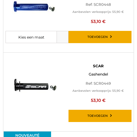
Ref: SCR0448
Aanbevolen verkoopprijs:
55,90 €
53,10 €
TOEVOEGEN
Kies een maat
Selecteer de gewenste maat voordat u het artikel aan uw winkelwagen
SCAR
Gashendel
Ref: SCR0449
Aanbevolen verkoopprijs:
55,90 €
53,10 €
TOEVOEGEN
NOUVEAUTÉ