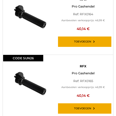
Pro Gashendel
Ref: RFX0164
Aanbevolen verkoopprijs:
46,99 €
40,14 €
TOEVOEGEN
CODE SUN26
RFX
Pro Gashendel
Ref: RFX0165
Aanbevolen verkoopprijs:
46,99 €
40,14 €
TOEVOEGEN