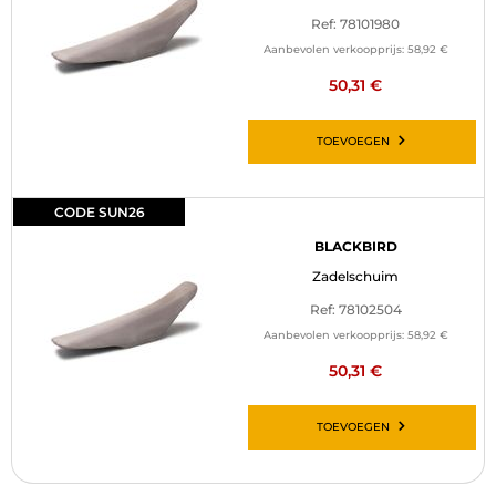
Ref: 78101980
Aanbevolen verkoopprijs:
58,92 €
50,31 €
TOEVOEGEN
CODE SUN26
BLACKBIRD
Zadelschuim
Ref: 78102504
Aanbevolen verkoopprijs:
58,92 €
50,31 €
TOEVOEGEN