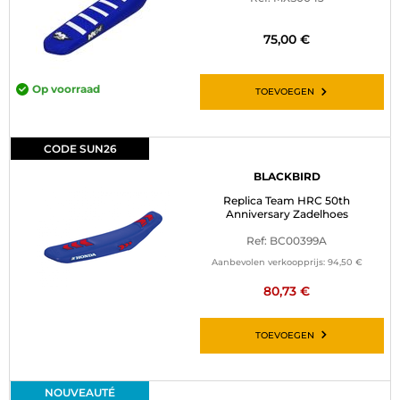
BAGAGE
75,00 €
SPORTKLEDING
Op voorraad
TOEVOEGEN
AANBIEDINGEN EN GOEDE DEALS
CADEAUBONNEN
CODE SUN26
BLACKBIRD
NL | EUR €
—
WIJZIGEN
Replica Team HRC 50th
Anniversary Zadelhoes
MERKEN
Ref: BC00399A
CONTACT MET ONS OPNEMEN
Aanbevolen verkoopprijs:
94,50 €
80,73 €
TOEVOEGEN
NOUVEAUTÉ