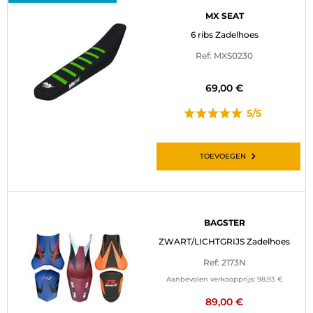
MX SEAT
6 ribs Zadelhoes
Ref: MXS0230
69,00 €
5/5
TOEVOEGEN
BAGSTER
ZWART/LICHTGRIJS Zadelhoes
Ref: 2173N
Aanbevolen verkoopprijs:
98,93 €
89,00 €