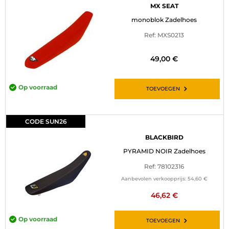
MX SEAT
monoblok Zadelhoes
Ref: MXS0213
49,00 €
Op voorraad
TOEVOEGEN
CODE SUN26
BLACKBIRD
PYRAMID NOIR Zadelhoes
Ref: 78102316
Aanbevolen verkoopprijs:
54,60 €
46,62 €
Op voorraad
TOEVOEGEN