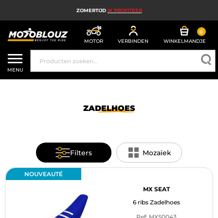
ZOMERTIJD
IK PROFITEER
0
MOTOR
VERBINDEN
WINKELMANDJE
MOTORHELM
MENU
MOTORUITRUSTING HEREN
MOTORUITRUSTING DAMES
ZADELHOES
MX, ENDURO EN TRAIL
HIGH TECH MOTORFIETS
Filters
Mozaïek
MOTORAIRBAG
NOUVEAUTÉ
MOTORONDERDELEN EN GEREEDSCHAP
MX SEAT
6 ribs Zadelhoes
MOTORACCESSOIRES
Ref: MXS0043