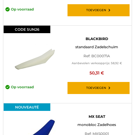
Op voorraad
TOEVOEGEN
CODE SUN26
BLACKBIRD
standaard Zadelschuim
Ref: BC00071A
Aanbevolen verkoopprijs:
58,92 €
50,31 €
Op voorraad
TOEVOEGEN
NOUVEAUTÉ
MX SEAT
monobloc Zadelhoes
Ref: MXS0001