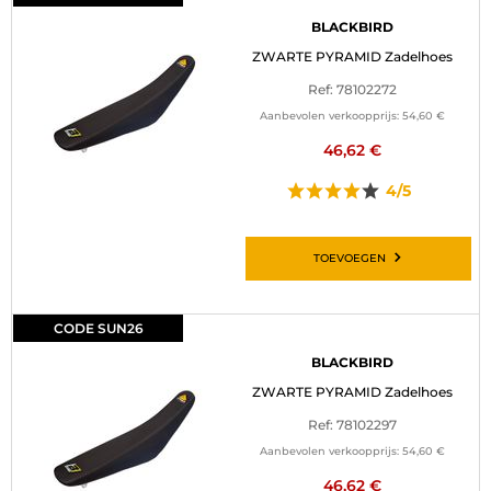
BLACKBIRD
ZWARTE PYRAMID Zadelhoes
Ref: 78102272
Aanbevolen verkoopprijs:
54,60 €
46,62 €
4/5
TOEVOEGEN
CODE SUN26
BLACKBIRD
ZWARTE PYRAMID Zadelhoes
Ref: 78102297
Aanbevolen verkoopprijs:
54,60 €
46,62 €