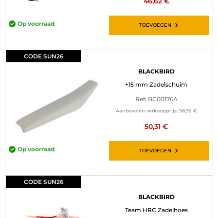
46,62 €
Op voorraad
TOEVOEGEN
CODE SUN26
BLACKBIRD
+15 mm Zadelschuim
Ref: BC00176A
Aanbevolen verkoopprijs:
58,92 €
50,31 €
Op voorraad
TOEVOEGEN
CODE SUN26
BLACKBIRD
Team HRC Zadelhoes