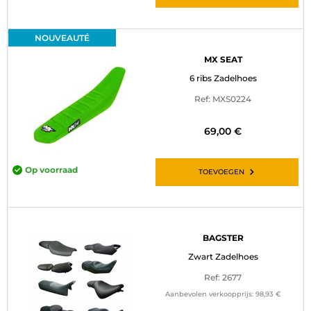
NOUVEAUTÉ
MX SEAT
6 ribs Zadelhoes
Ref: MXS0224
69,00 €
Op voorraad
TOEVOEGEN
BAGSTER
Zwart Zadelhoes
Ref: 2677
Aanbevolen verkoopprijs:
98,93 €