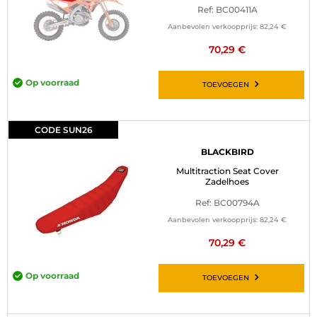
Ref: BC00411A
Aanbevolen verkoopprijs:
82,24 €
70,29 €
Op voorraad
TOEVOEGEN
CODE SUN26
BLACKBIRD
Multitraction Seat Cover
Zadelhoes
Ref: BC00794A
Aanbevolen verkoopprijs:
82,24 €
70,29 €
Op voorraad
TOEVOEGEN