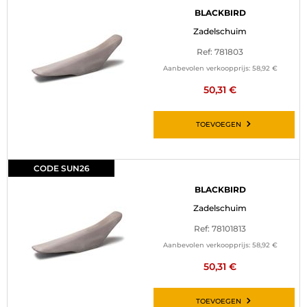
BLACKBIRD
Zadelschuim
Ref: 781803
Aanbevolen verkoopprijs:
58,92 €
50,31 €
TOEVOEGEN
CODE SUN26
BLACKBIRD
Zadelschuim
Ref: 78101813
Aanbevolen verkoopprijs:
58,92 €
50,31 €
TOEVOEGEN