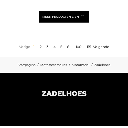
MEER PRODUCTEN ZIEN
Vorige
1
2
3
4
5
6
...
100
...
115
Volgende
Startpagina
Motoraccessoires
Motorzadel
Zadelhoes
ZADELHOES