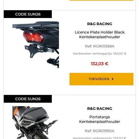
CODE SUN26
R&G RACING
Licence Plate Holder Black
Kentekenplaathouder
Ref: RGR01369A
Aanbevolen verkoopprijs:
163,00 €
132,03 €
TOEVOEGEN
CODE SUN26
R&G RACING
Portatarga
Kentekenplaathouder
Ref: RGR01950A
Aanbevolen verkoopprijs:
159,02 €