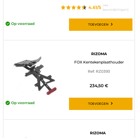
(44
4.61/5
beoordelingen)
Op voorraad
TOEVOEGEN
RIZOMA
FOX Kentekenplaathouder
Ref: RZ0393
234,50 €
Op voorraad
TOEVOEGEN
RIZOMA