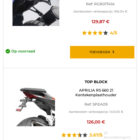
Ref: RGR01741A
BAGAGE
Aanbevolen verkoopprijs:
160,34 €
SPORTKLEDING
129,87 €
4/5
AANBIEDINGEN EN GOEDE DEALS
CADEAUBONNEN
Op voorraad
TOEVOEGEN
NL | EUR €
—
WIJZIGEN
MERKEN
TOP BLOCK
APRILIA RS 660 21
CONTACT MET ONS OPNEMEN
Kentekenplaathouder
Ref: SPEA09
Aanbevolen verkoopprijs:
140,00 €
126,00 €
(6
3.67/5
beoordelingen)