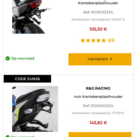
Kentekenplaathouder
Ref: RGR03333A
Aanbevolen verkoopprijs:
130,00 €
105,30 €
5/5
Op voorraad
TOEVOEGEN
CODE SUN26
R&G RACING
noir Kentekenplaathouder
Ref: RGR00032A
Aanbevolen verkoopprijs:
177,58 €
143,82 €