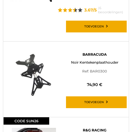
(6
3.67/5
beoordelingen)
TOEVOEGEN
BARRACUDA
Noir Kentekenplaathouder
Ref: BAR0300
74,90 €
TOEVOEGEN
CODE SUN26
R&G RACING