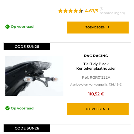
(3
4.67/5
beoordelingen)
Op voorraad
TOEVOEGEN
CODE SUN26
R&G RACING
Tial Tidy Black
Kentekenplaathouder
Ref: RGR01332A
Aanbevolen verkoopprijs:
136,49 €
110,52 €
Op voorraad
TOEVOEGEN
CODE SUN26