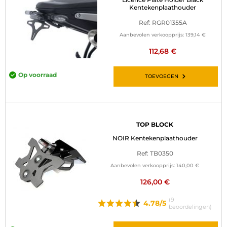
Kentekenplaathouder
Ref: RGR01355A
Aanbevolen verkoopprijs:
139,14 €
112,68 €
Op voorraad
TOEVOEGEN
TOP BLOCK
NOIR Kentekenplaathouder
Ref: TB0350
Aanbevolen verkoopprijs:
140,00 €
126,00 €
(9
4.78/5
beoordelingen)