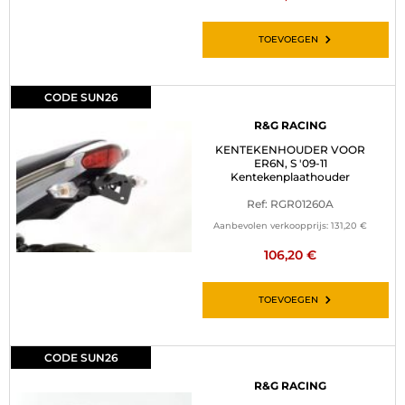
TOEVOEGEN
CODE SUN26
R&G RACING
KENTEKENHOUDER VOOR
ER6N, S '09-11
Kentekenplaathouder
Ref: RGR01260A
Aanbevolen verkoopprijs:
131,20 €
106,20 €
TOEVOEGEN
CODE SUN26
R&G RACING