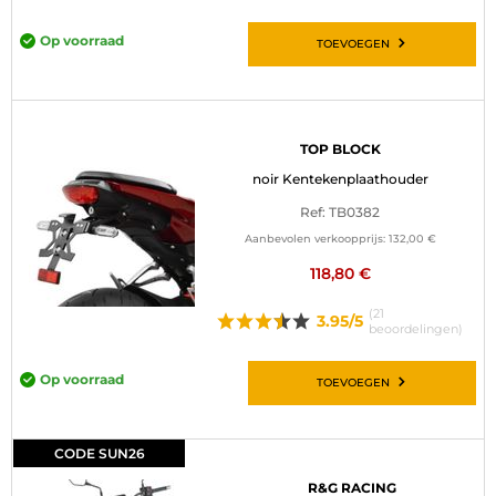
Op voorraad
TOEVOEGEN
TOP BLOCK
noir Kentekenplaathouder
Ref: TB0382
Aanbevolen verkoopprijs:
132,00 €
118,80 €
(21
3.95/5
beoordelingen)
Op voorraad
TOEVOEGEN
CODE SUN26
R&G RACING