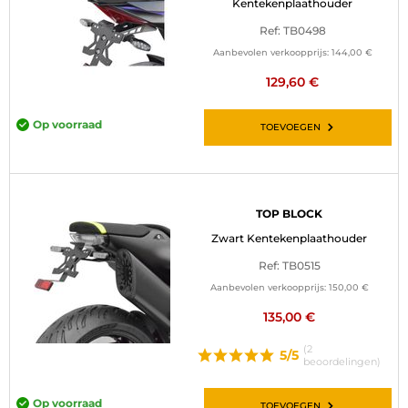
Kentekenplaathouder
Ref: TB0498
Aanbevolen verkoopprijs:
144,00 €
129,60 €
Op voorraad
TOEVOEGEN
TOP BLOCK
Zwart Kentekenplaathouder
Ref: TB0515
Aanbevolen verkoopprijs:
150,00 €
135,00 €
(2
5/5
beoordelingen)
Op voorraad
TOEVOEGEN