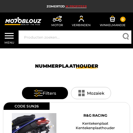
ZOMERTIJD
IK PROFITEER
0
MOTOR
VERBINDEN
WINKELMANDJE
MOTORHELM
MENU
MOTORUITRUSTING HEREN
MOTORUITRUSTING DAMES
NUMMERPLAATHOUDER
MX, ENDURO EN TRAIL
HIGH TECH MOTORFIETS
Filters
Mozaïek
MOTORAIRBAG
CODE SUN26
MOTORONDERDELEN EN GEREEDSCHAP
R&G RACING
Kentekenplaat
MOTORACCESSOIRES
Kentekenplaathouder