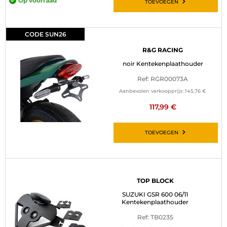
Op voorraad
TOEVOEGEN
CODE SUN26
R&G RACING
noir Kentekenplaathouder
Ref: RGR00073A
Aanbevolen verkoopprijs:
145,76 €
117,99 €
TOEVOEGEN
TOP BLOCK
SUZUKI GSR 600 06/11
Kentekenplaathouder
Ref: TB0235