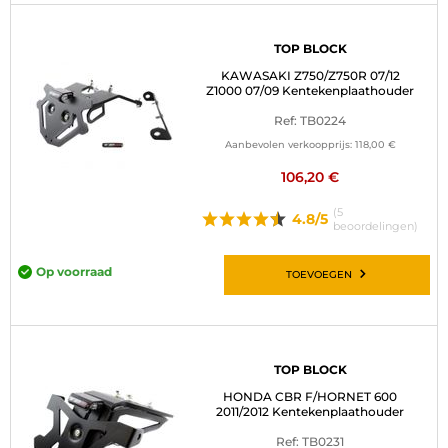
TOP BLOCK
KAWASAKI Z750/Z750R 07/12
Z1000 07/09 Kentekenplaathouder
Ref: TB0224
Aanbevolen verkoopprijs:
118,00 €
106,20 €
(5
4.8/5
beoordelingen)
Op voorraad
TOEVOEGEN
TOP BLOCK
HONDA CBR F/HORNET 600
2011/2012 Kentekenplaathouder
Ref: TB0231