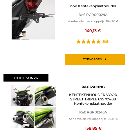
noir Kentekenplaathouder
Ref: RGR00029A
Aanbevolen verkoopprijs:
184,20 €
149,13 €
5/5
TOEVOEGEN
CODE SUN26
R&G RACING
KENTEKENHOUDER VOOR
STREET TRIPLE 675 '07-08
Kentekenplaathouder
Ref: RGR01246A
Aanbevolen verkoopprijs:
196,13 €
158,85 €