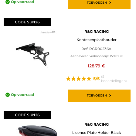
Op voorraad
TOEVOEGEN
CODE SUN26
R&G RACING
Kentekenplaathouder
Ref: RGR00236A
Aanbevolen verkoopprijs:
159,02 €
128,79 €
(5
5/5
beoordelingen)
Op voorraad
TOEVOEGEN
CODE SUN26
R&G RACING
Licence Plate Holder Black