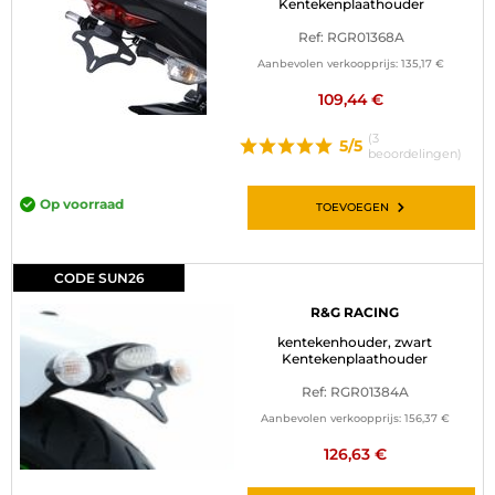
Kentekenplaathouder
Ref: RGR01368A
Aanbevolen verkoopprijs:
135,17 €
109,44 €
(3
5/5
beoordelingen)
Op voorraad
TOEVOEGEN
CODE SUN26
R&G RACING
kentekenhouder, zwart
Kentekenplaathouder
Ref: RGR01384A
Aanbevolen verkoopprijs:
156,37 €
126,63 €