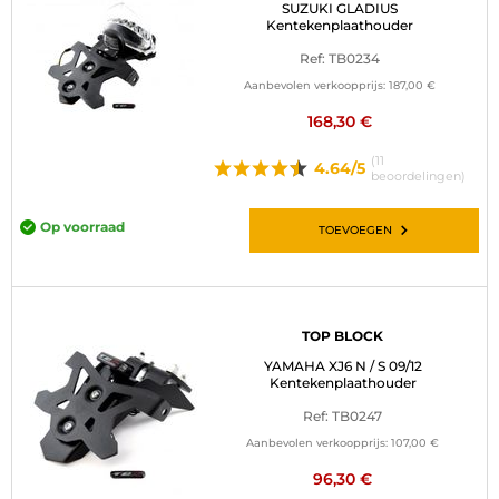
SUZUKI GLADIUS
Kentekenplaathouder
Ref: TB0234
Aanbevolen verkoopprijs:
187,00 €
168,30 €
(11
4.64/5
beoordelingen)
Op voorraad
TOEVOEGEN
TOP BLOCK
YAMAHA XJ6 N / S 09/12
Kentekenplaathouder
Ref: TB0247
Aanbevolen verkoopprijs:
107,00 €
96,30 €