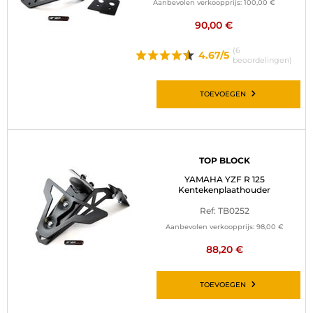
Aanbevolen verkoopprijs:
100,00 €
90,00 €
(6
4.67/5
beoordelingen)
TOEVOEGEN
TOP BLOCK
YAMAHA YZF R 125
Kentekenplaathouder
Ref: TB0252
Aanbevolen verkoopprijs:
98,00 €
88,20 €
TOEVOEGEN