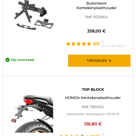
Buitenkant
Kentekenplaathouder
Ref: RZ0604
358,00 €
(2
5/5
beoordelingen)
Op voorraad
TOEVOEGEN
TOP BLOCK
HONDA Kentekenplaathouder
Ref: TB0452
Aanbevolen verkoopprijs:
152,00 €
136,80 €
(9