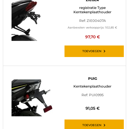
registratie Type
Kentekenplaathouder
Ref: ZIE00407A
Aanbevolen verkoopprijs:
102,85 €
97,70 €
TOEVOEGEN
PUIG
Kentekenplaathouder
Ref: PUI0995
91,05 €
TOEVOEGEN