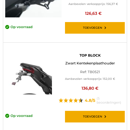
Aanbevolen verkoopprijs:
156,37 €
126,63 €
Op voorraad
TOEVOEGEN
TOP BLOCK
Zwart Kentekenplaathouder
Ref: TB0521
Aanbevolen verkoopprijs:
152,00 €
136,80 €
(5
4.8/5
beoordelingen)
Op voorraad
TOEVOEGEN