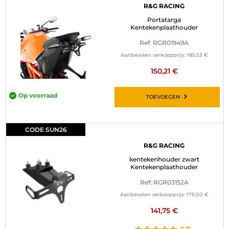
R&G RACING
Portatarga
Kentekenplaathouder
Ref: RGR01949A
Aanbevolen verkoopprijs:
185,53 €
150,21 €
Op voorraad
TOEVOEGEN
CODE SUN26
R&G RACING
kentekenhouder zwart
Kentekenplaathouder
Ref: RGR03152A
Aanbevolen verkoopprijs:
175,00 €
141,75 €