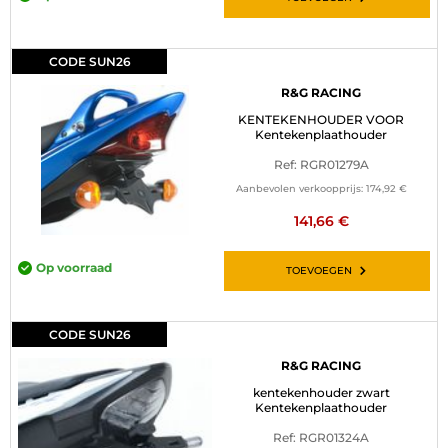
CODE SUN26
R&G RACING
KENTEKENHOUDER VOOR
Kentekenplaathouder
Ref: RGR01279A
Aanbevolen verkoopprijs:
174,92 €
141,66 €
Op voorraad
TOEVOEGEN
CODE SUN26
R&G RACING
kentekenhouder zwart
Kentekenplaathouder
Ref: RGR01324A