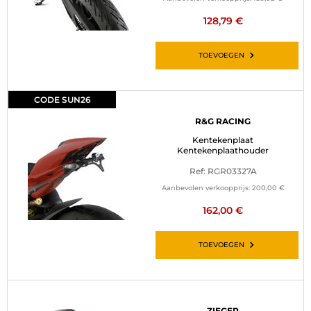
128,79 €
TOEVOEGEN
CODE SUN26
R&G RACING
Kentekenplaat
Kentekenplaathouder
Ref: RGR03327A
Aanbevolen verkoopprijs:
200,00 €
162,00 €
TOEVOEGEN
ZIEGER