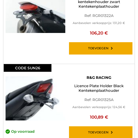
kentekenhouder zwart
Kentekenplaathouder
Ref: RGR01322A
Aanbevolen verkoopprijs:
131,20 €
106,20 €
TOEVOEGEN
CODE SUN26
R&G RACING
Licence Plate Holder Black
Kentekenplaathouder
Ref: RGR01325A
Aanbevolen verkoopprijs:
124,56 €
100,89 €
Op voorraad
TOEVOEGEN