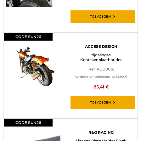
TOEVOEGEN
CODE SUN26
ACCESS DESIGN
zijdelingse
Kentekenplaathouder
Ref: ACD0016
Aanbevolen verkoopprijs:
99,90 €
85,41 €
TOEVOEGEN
CODE SUN26
R&G RACING
Licence Plate Holder Black