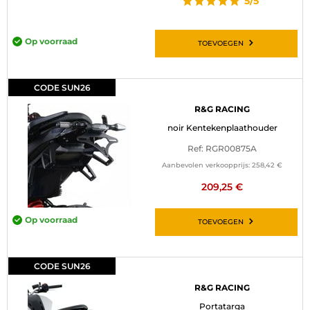
5/5
Op voorraad
TOEVOEGEN
CODE SUN26
R&G RACING
noir Kentekenplaathouder
Ref: RGR00875A
Aanbevolen verkoopprijs:
258,42 €
209,25 €
Op voorraad
TOEVOEGEN
CODE SUN26
R&G RACING
Portatarga