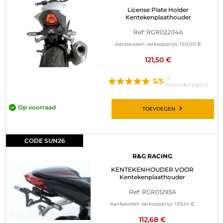
License Plate Holder
Kentekenplaathouder
Ref: RGR02204A
Aanbevolen verkoopprijs:
150,00 €
121,50 €
(2
5/5
beoordelingen)
Op voorraad
TOEVOEGEN
CODE SUN26
R&G RACING
KENTEKENHOUDER VOOR
Kentekenplaathouder
Ref: RGR01293A
Aanbevolen verkoopprijs:
139,14 €
112,68 €