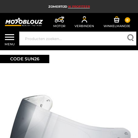
ZOMERTIJD
IK PROFITEER
0
MOTOR
VERBINDEN
WINKELMANDJE
MOTORHELM
MENU
MOTORUITRUSTING HEREN
CODE SUN26
MOTORUITRUSTING DAMES
MX, ENDURO EN TRAIL
HIGH TECH MOTORFIETS
MOTORAIRBAG
MOTORONDERDELEN EN GEREEDSCHAP
MOTORACCESSOIRES