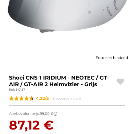
BAGAGE
SPORTKLEDING
AANBIEDINGEN EN GOEDE DEALS
CADEAUBONNEN
Foto niet bindend
NL | EUR €
—
WIJZIGEN
MERKEN
Shoei CNS-1 IRIDIUM - NEOTEC / GT-
AIR / GT-AIR 2 Helmvizier - Grijs
CONTACT MET ONS OPNEMEN
Ref: SI0157
4.22/5
(18 beoordelingen)
Aanbevolen prijs:
99,00 €
?
87,12 €