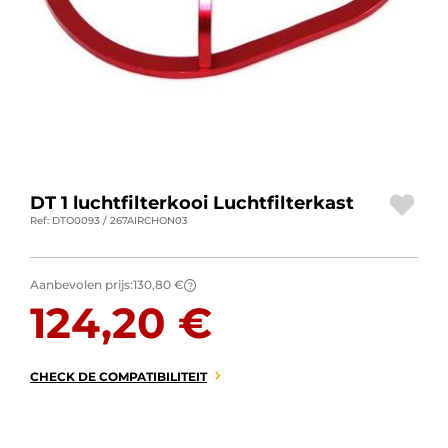
BAGAGE
SPORTKLEDING
AANBIEDINGEN EN GOEDE DEALS
CADEAUBONNEN
NL | EUR €
—
WIJZIGEN
DT 1 luchtfilterkooi Luchtfilterkast
Ref: DTO0093 / 267AIRCHON03
MERKEN
Aanbevolen prijs:
130,80 €
?
CONTACT MET ONS OPNEMEN
124,20 €
CHECK DE COMPATIBILITEIT