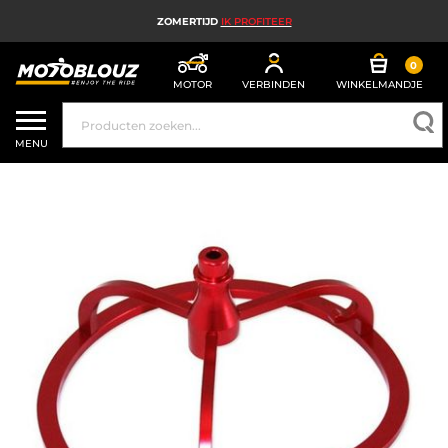
ZOMERTIJD
IK PROFITEER
0
MOTOR
VERBINDEN
WINKELMANDJE
MOTORHELM
MENU
MOTORUITRUSTING HEREN
MOTORUITRUSTING DAMES
MX, ENDURO EN TRAIL
HIGH TECH MOTORFIETS
MOTORAIRBAG
MOTORONDERDELEN EN GEREEDSCHAP
MOTORACCESSOIRES