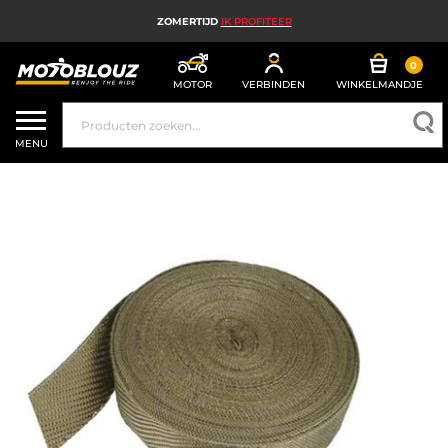
ZOMERTIJD
IK PROFITEER
0
MOTOR
VERBINDEN
WINKELMANDJE
MOTORHELM
MENU
MOTORUITRUSTING HEREN
MOTORUITRUSTING DAMES
MX, ENDURO EN TRAIL
HIGH TECH MOTORFIETS
MOTORAIRBAG
MOTORONDERDELEN EN GEREEDSCHAP
MOTORACCESSOIRES