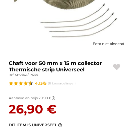
BAGAGE
SPORTKLEDING
AANBIEDINGEN EN GOEDE DEALS
Foto niet bindend
CADEAUBONNEN
NL | EUR €
—
WIJZIGEN
Chaft voor 50 mm x 15 m collector
Thermische strip Universeel
MERKEN
Ref: CH0652 / IN296
4.13/5
(8 beoordelingen)
CONTACT MET ONS OPNEMEN
Aanbevolen prijs:
29,90 €
?
26,90 €
DIT ITEM IS UNIVERSEEL
?