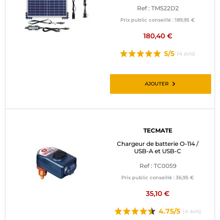
Ref : TM522D2
Prix public conseillé :
189,95 €
180,40 €
5/5
(4 avis)
AJOUTER
TECMATE
Chargeur de batterie O-114 /
USB-A et USB-C
Ref : TC0059
Prix public conseillé :
36,95 €
35,10 €
4.75/5
(4 avis)