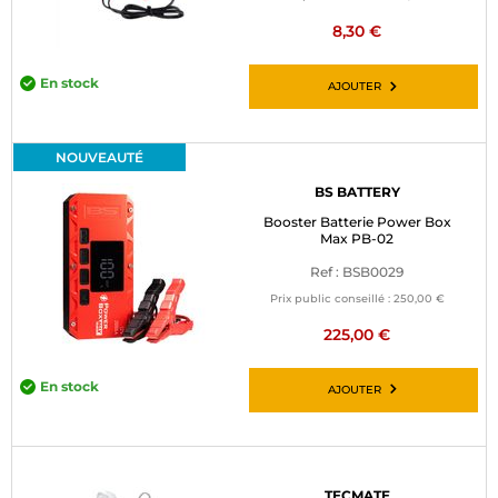
8,30 €
En stock
AJOUTER
NOUVEAUTÉ
BS BATTERY
Booster Batterie Power Box
Max PB-02
Ref : BSB0029
Prix public conseillé :
250,00 €
225,00 €
En stock
AJOUTER
TECMATE