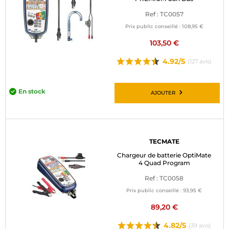
BAGAGERIE MOTO
Ref : TC0057
Prix public conseillé :
108,95 €
PNEUS MOTO
103,50 €
SPORTSWEAR
4.92/5
(127 avis)
BONS PLANS ET PROMO
En stock
AJOUTER
CARTES CADEAUX
FR | EUR €
—
MODIFIER
TECMATE
MARQUES
Chargeur de batterie OptiMate
4 Quad Program
CONSEILS
Ref : TC0058
Prix public conseillé :
93,95 €
NOUS CONTACTER
89,20 €
4.82/5
(39 avis)