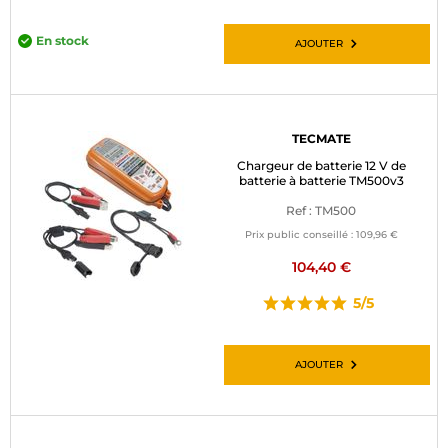
En stock
AJOUTER
TECMATE
Chargeur de batterie 12 V de
batterie à batterie TM500v3
Ref : TM500
Prix public conseillé :
109,96 €
104,40 €
5/5
AJOUTER