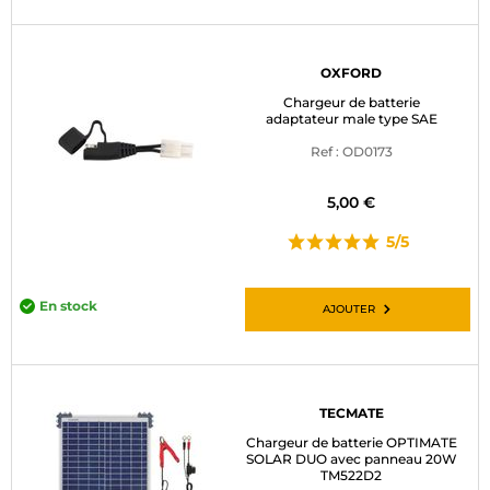
OXFORD
Chargeur de batterie
adaptateur male type SAE
Ref : OD0173
5,00 €
5/5
En stock
AJOUTER
TECMATE
Chargeur de batterie OPTIMATE
SOLAR DUO avec panneau 20W
TM522D2