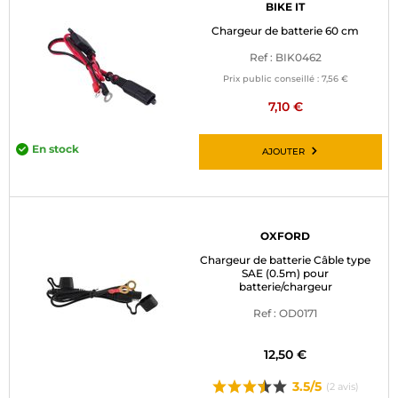
BIKE IT
Chargeur de batterie 60 cm
Ref : BIK0462
Prix public conseillé :
7,56 €
7,10 €
En stock
AJOUTER
OXFORD
Chargeur de batterie Câble type
SAE (0.5m) pour
batterie/chargeur
Ref : OD0171
12,50 €
3.5/5
(2 avis)