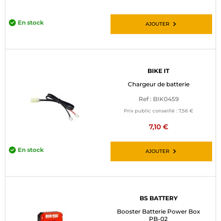
En stock
AJOUTER
BIKE IT
Chargeur de batterie
Ref : BIK0459
Prix public conseillé :
7,56 €
7,10 €
En stock
AJOUTER
BS BATTERY
Booster Batterie Power Box
PB-02