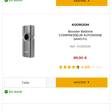
En stock
AJOUTER
KOOROOM
Booster Batterie
COMPRESSEUR AUTONOME
SANS FIL
Ref : KOR0210
89,90 €
4.5/5
(16 avis)
AJOUTER
Taille
Veuillez choisir une taille avant d’ajouter au panier
En stock