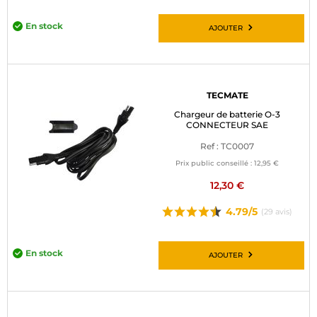
En stock
AJOUTER
TECMATE
Chargeur de batterie O-3
CONNECTEUR SAE
Ref : TC0007
Prix public conseillé :
12,95 €
12,30 €
4.79/5
(29 avis)
En stock
AJOUTER