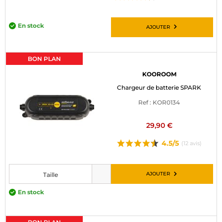
En stock
AJOUTER
BON PLAN
KOOROOM
Chargeur de batterie SPARK
Ref : KOR0134
29,90 €
4.5/5
(12 avis)
AJOUTER
Taille
Veuillez choisir une taille avant d’ajouter au panier
En stock