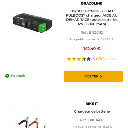
BRAZOLINE
Booster Batterie FULBAT
FULBOOST chargeur AIDE AU
DEMARRAGE toutes batteries
12V (15000 mAh)
Ref : BRZ0112
Prix public conseillé :
149,90 €
142,40 €
3.67/5
(3 avis)
En stock
AJOUTER
BIKE IT
Chargeur de batterie
Ref : BIK0460
Prix public conseillé :
8,82 €