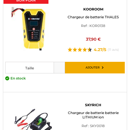
BON PLAN
KOOROOM
Chargeur de batterie THALES
Ref : KOR0138
37,90 €
4.27/5
(11 avis)
AJOUTER
Taille
Veuillez choisir une taille avant d’ajouter au panier
En stock
SKYRICH
Chargeur de batterie batterie
LITHIUM ion
Ref : SKY0018