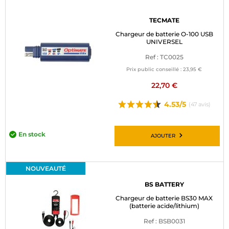
TECMATE
Chargeur de batterie O-100 USB
UNIVERSEL
Ref : TC0025
Prix public conseillé :
23,95 €
22,70 €
4.53/5
(47 avis)
En stock
AJOUTER
NOUVEAUTÉ
BS BATTERY
Chargeur de batterie BS30 MAX
(batterie acide/lithium)
Ref : BSB0031