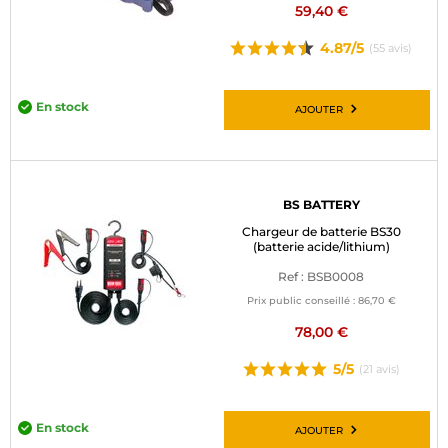
59,40 €
4.87/5
(55 avis)
En stock
AJOUTER
BS BATTERY
Chargeur de batterie BS30
(batterie acide/lithium)
Ref : BSB0008
Prix public conseillé :
86,70 €
78,00 €
5/5
(21 avis)
En stock
AJOUTER