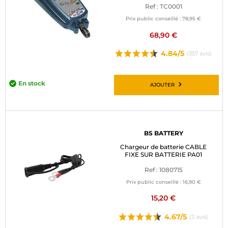
Ref : TC0001
Prix public conseillé :
78,95 €
68,90 €
4.84/5
(357 avis)
En stock
AJOUTER
BS BATTERY
Chargeur de batterie CABLE
FIXE SUR BATTERIE PA01
Ref : 1080715
Prix public conseillé :
16,90 €
15,20 €
4.67/5
(3 avis)