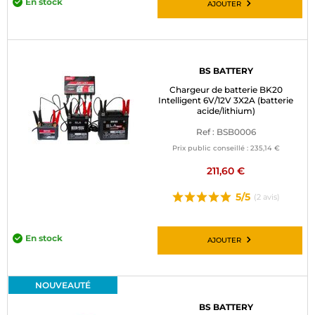
En stock
AJOUTER
BS BATTERY
Chargeur de batterie BK20
Intelligent 6V/12V 3X2A (batterie
acide/lithium)
Ref : BSB0006
Prix public conseillé :
235,14 €
211,60 €
5/5
(2 avis)
En stock
AJOUTER
NOUVEAUTÉ
BS BATTERY