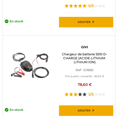
5/5
(2 avis)
En stock
AJOUTER
GIVI
Chargeur de batterie S510 D-
CHARGE (ACIDE-LITHIUM-
LITHIUM ION)
Ref : GI1660
Prix public conseillé :
85,50 €
78,60 €
3/5
(2 avis)
En stock
AJOUTER