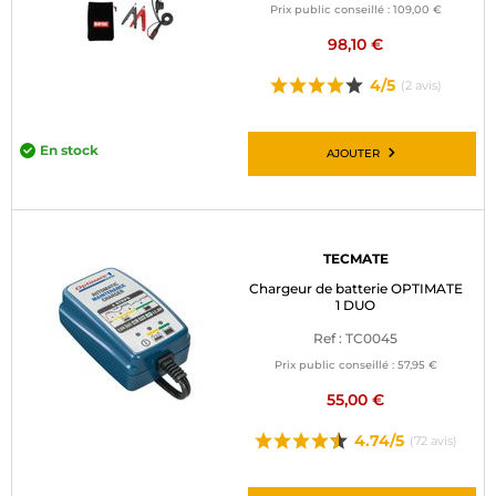
Prix public conseillé :
109,00 €
98,10 €
4/5
(2 avis)
En stock
AJOUTER
TECMATE
Chargeur de batterie OPTIMATE
1 DUO
Ref : TC0045
Prix public conseillé :
57,95 €
55,00 €
4.74/5
(72 avis)