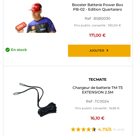
Booster Batterie Power Box
PB-02 - Edition Quartararo
Ref : BSB0030
Prix public conseillé :
190,00 €
171,00 €
En stock
AJOUTER
TECMATE
Chargeur de batterie TM-73
EXTENSION 2.5M
Ref : TC0024
Prix public conseillé :
16,96 €
16,10 €
4.75/5
(4 avis)