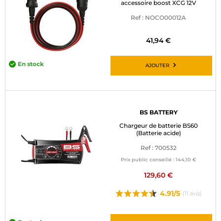
accessoire boost XCG 12V
Ref : NOCO00012A
41,94 €
En stock
AJOUTER
BS BATTERY
Chargeur de batterie BS60
(Batterie acide)
Ref : 700532
Prix public conseillé :
144,10 €
129,60 €
4.91/5
(11 avis)