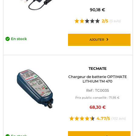
90,18 €
2/5
(3 avis)
En stock
AJOUTER
TECMATE
Chargeur de batterie OPTIMATE
LITHIUM TM 470
Ref : TC0035
Prix public conseillé :
71,95 €
68,30 €
4.77/5
(102 avis)