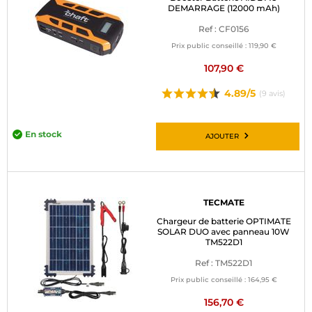
DEMARRAGE (12000 mAh)
Ref : CF0156
Prix public conseillé :
119,90 €
107,90 €
4.89/5
(9 avis)
En stock
AJOUTER
TECMATE
Chargeur de batterie OPTIMATE
SOLAR DUO avec panneau 10W
TM522D1
Ref : TM522D1
Prix public conseillé :
164,95 €
156,70 €