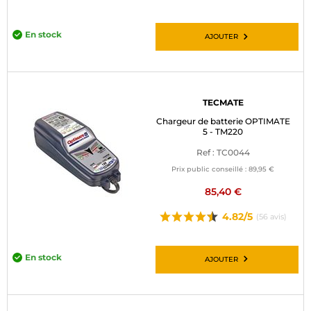
En stock
AJOUTER
TECMATE
Chargeur de batterie OPTIMATE
5 - TM220
Ref : TC0044
Prix public conseillé :
89,95 €
85,40 €
4.82/5
(56 avis)
En stock
AJOUTER