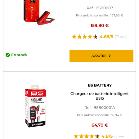
Ref : BSB0007
Prix public conseillé :
177,60 €
159,80 €
4.65/5
(17 avis)
En stock
AJOUTER
BS BATTERY
Chargeur de batterie intelligent
BS15
Ref : BSB00001A
Prix public conseillé :
71,94 €
64,70 €
4.8/5
(5 avis)