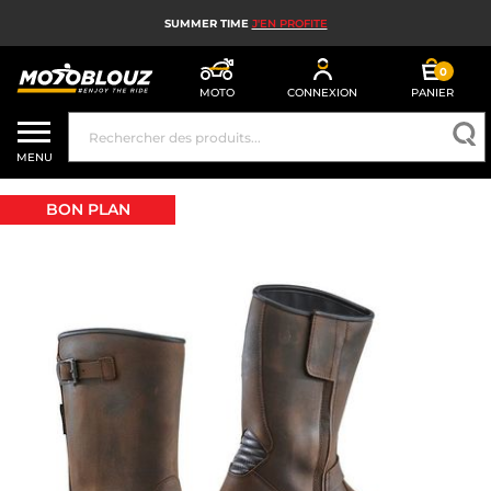
SUMMER TIME
J'EN PROFITE
0
MOTO
CONNEXION
PANIER
CASQUE MOTO
MENU
ÉQUIPEMENT MOTO HOMME
BON PLAN
ÉQUIPEMENT MOTO FEMME
MX, ENDURO ET TRIAL
HIGH TECH MOTO
AIRBAG MOTO
PIÈCES MOTO ET OUTILLAGE
ACCESSOIRES MOTO