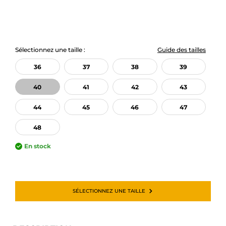
Sélectionnez une taille :
Guide des tailles
36
37
38
39
40
41
42
43
44
45
46
47
48
En stock
SÉLECTIONNEZ UNE TAILLE