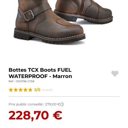
BAGAGERIE MOTO
PNEUS MOTO
SPORTSWEAR
BONS PLANS ET PROMO
CARTES CADEAUX
Bottes TCX Boots FUEL
FR | EUR €
—
MODIFIER
WATERPROOF - Marron
Ref : OX0196-C158
MARQUES
5/5
(4 avis)
CONSEILS
Prix public conseillé :
279,00 €
?
NOUS CONTACTER
228,70 €