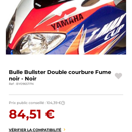
BAGAGERIE MOTO
PNEUS MOTO
SPORTSWEAR
BONS PLANS ET PROMO
CARTES CADEAUX
Bulle Bullster Double courbure Fume
FR | EUR €
—
MODIFIER
noir - Noir
Ref : BY096STFN
MARQUES
CONSEILS
Prix public conseillé :
104,39 €
?
84,51 €
NOUS CONTACTER
VÉRIFIER LA COMPATIBILITÉ