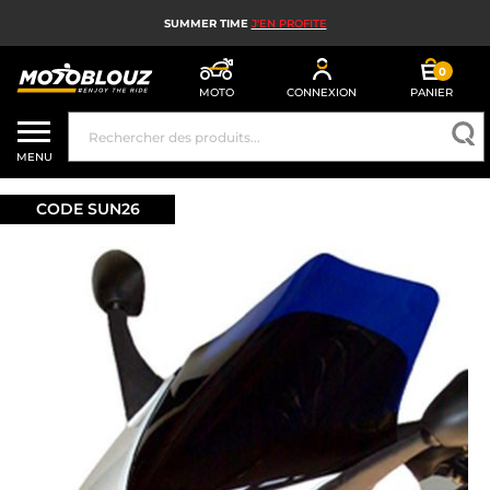
SUMMER TIME
J'EN PROFITE
0
MOTO
CONNEXION
PANIER
CASQUE MOTO
MENU
ÉQUIPEMENT MOTO HOMME
CODE SUN26
ÉQUIPEMENT MOTO FEMME
MX, ENDURO ET TRIAL
HIGH TECH MOTO
AIRBAG MOTO
PIÈCES MOTO ET OUTILLAGE
ACCESSOIRES MOTO