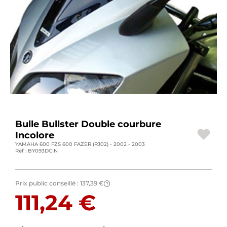
BAGAGERIE MOTO
PNEUS MOTO
SPORTSWEAR
BONS PLANS ET PROMO
CARTES CADEAUX
Bulle Bullster Double courbure
FR | EUR €
—
MODIFIER
Incolore
YAMAHA 600 FZS 600 FAZER (RJ02) - 2002 - 2003
MARQUES
Ref : BY093DCIN
CONSEILS
Prix public conseillé :
137,39 €
?
NOUS CONTACTER
111,24 €