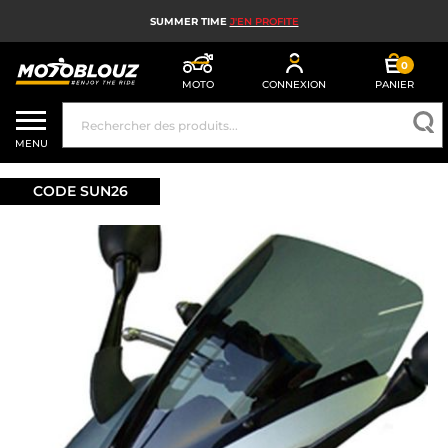
SUMMER TIME
J'EN PROFITE
0
MOTO
CONNEXION
PANIER
CASQUE MOTO
MENU
ÉQUIPEMENT MOTO HOMME
CODE SUN26
ÉQUIPEMENT MOTO FEMME
MX, ENDURO ET TRIAL
HIGH TECH MOTO
AIRBAG MOTO
PIÈCES MOTO ET OUTILLAGE
ACCESSOIRES MOTO