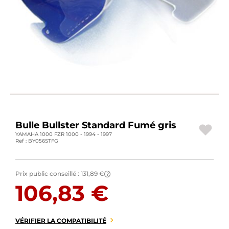
BAGAGERIE MOTO
PNEUS MOTO
SPORTSWEAR
BONS PLANS ET PROMO
CARTES CADEAUX
Bulle Bullster Standard Fumé gris
FR | EUR €
—
MODIFIER
YAMAHA 1000 FZR 1000 - 1994 - 1997
Ref : BY056STFG
MARQUES
CONSEILS
Prix public conseillé :
131,89 €
?
106,83 €
NOUS CONTACTER
VÉRIFIER LA COMPATIBILITÉ