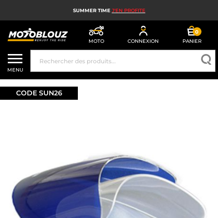
SUMMER TIME
J'EN PROFITE
0
MOTO
CONNEXION
PANIER
CASQUE MOTO
MENU
ÉQUIPEMENT MOTO HOMME
CODE SUN26
ÉQUIPEMENT MOTO FEMME
MX, ENDURO ET TRIAL
HIGH TECH MOTO
AIRBAG MOTO
PIÈCES MOTO ET OUTILLAGE
ACCESSOIRES MOTO