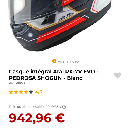
BAGAGERIE MOTO
PNEUS MOTO
SPORTSWEAR
BONS PLANS ET PROMO
CARTES CADEAUX
Voir la video
Casque intégral Arai RX-7V EVO -
FR | EUR €
—
MODIFIER
PEDROSA SHOGUN - Blanc
Ref : AI0588
MARQUES
4/5
CONSEILS
Prix public conseillé :
1 149,95 €
?
NOUS CONTACTER
942,96 €