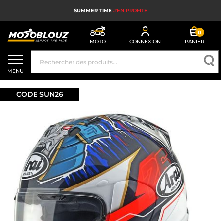
SUMMER TIME
J'EN PROFITE
0
MOTO
CONNEXION
PANIER
CASQUE MOTO
MENU
ÉQUIPEMENT MOTO HOMME
CODE SUN26
ÉQUIPEMENT MOTO FEMME
MX, ENDURO ET TRIAL
HIGH TECH MOTO
AIRBAG MOTO
PIÈCES MOTO ET OUTILLAGE
ACCESSOIRES MOTO